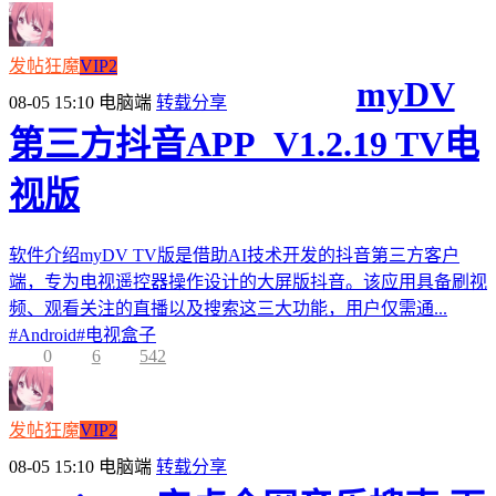
发帖狂魔
VIP2
myDV
08-05 15:10
电脑端
转载分享
第三方抖音APP_V1.2.19 TV电
视版
软件介绍myDV TV版是借助AI技术开发的抖音第三方客户
端，专为电视遥控器操作设计的大屏版抖音。该应用具备刷视
频、观看关注的直播以及搜索这三大功能，用户仅需通...
#
Android
#
电视盒子
0
6
542
发帖狂魔
VIP2
08-05 15:10
电脑端
转载分享