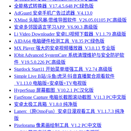
全能格式转换器_V17.4.5.648 PC绿色版
AdGuard 安卓手机广告过滤器_V4.13.0
XMind 头脑风暴/思维导图软件_V26.05.01105 PC高级版
安卓多邻国语言学习APP_V6.90.3 高级版
Lj Video Downloader 安卓LJ视频下载器_V1.1.79 高级版
AIDA64 电脑硬件检测工具_V8.35 PC绿色版
MX Player 强大的安卓视频播放器_V3.0.13 专业版
IObit Advanced SystemCare 系统清理维护与安全防护软
件_V19.5.0.226 PC高级版
Stardock Start11 开始菜单增强工具_V2.74 高级版
Simple Live B站/斗鱼/虎牙/抖音直播聚合观看软件
_V1.13.0 电脑版+安卓版+TV电视版
HyperSnap 屏幕截图_V10.2.1 PC汉化版
FastStone Capture 电脑长截图滚动截图_V11.3 PC中文版
安卓太极工具箱_V1.8.0 纯净版
Lanerc（原OmoFun）安卓日漫观看工具_V1.1.7.3 纯净
版
Pixelorama 像素画绘制工具_V1.2 PC中文版