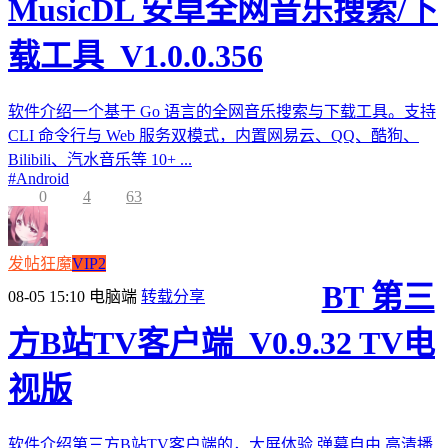
MusicDL 安卓全网音乐搜索/下
载工具_V1.0.0.356
软件介绍一个基于 Go 语言的全网音乐搜索与下载工具。支持
CLI 命令行与 Web 服务双模式，内置网易云、QQ、酷狗、
Bilibili、汽水音乐等 10+ ...
#
Android
0
4
63
发帖狂魔
VIP2
BT 第三
08-05 15:10
电脑端
转载分享
方B站TV客户端_V0.9.32 TV电
视版
软件介绍第三方B站TV客户端的，大屏体验,弹幕自由,高清播