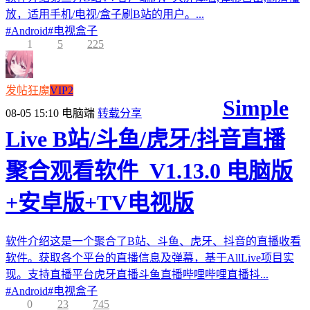
放，适用手机/电视/盒子刷B站的用户。...
#
Android
#
电视盒子
1
5
225
发帖狂魔
VIP2
Simple
08-05 15:10
电脑端
转载分享
Live B站/斗鱼/虎牙/抖音直播
聚合观看软件_V1.13.0 电脑版
+安卓版+TV电视版
软件介绍这是一个聚合了B站、斗鱼、虎牙、抖音的直播收看
软件。获取各个平台的直播信息及弹幕，基于AllLive项目实
现。支持直播平台虎牙直播斗鱼直播哔哩哔哩直播抖...
#
Android
#
电视盒子
0
23
745