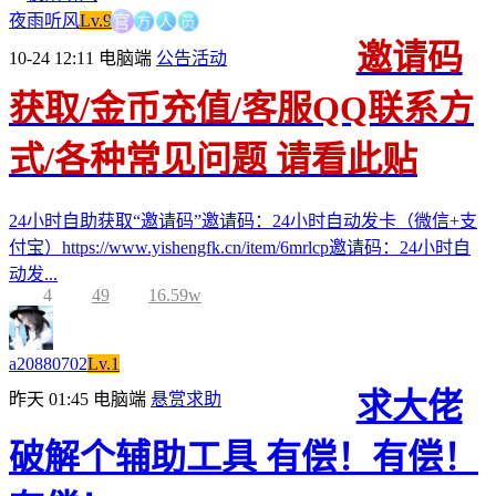
方
官
人
员
夜雨听风
Lv.9
邀请码
10-24 12:11
电脑端
公告活动
获取/金币充值/客服QQ联系方
式/各种常见问题 请看此贴
24小时自助获取“邀请码”邀请码：24小时自动发卡（微信+支
付宝）https://www.yishengfk.cn/item/6mrlcp邀请码：24小时自
动发...
4
49
16.59w
a20880702
Lv.1
求大佬
昨天 01:45
电脑端
悬赏求助
破解个辅助工具 有偿！有偿！