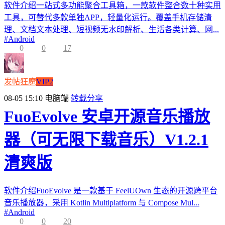
软件介绍一站式多功能聚合工具箱，一款软件整合数十种实用
工具，可替代多款单独APP，轻量化运行。覆盖手机存储清
理、文档文本处理、短视频无水印解析、生活各类计算、网...
#
Android
0
0
17
发帖狂魔
VIP2
08-05 15:10
电脑端
转载分享
FuoEvolve 安卓开源音乐播放
器（可无限下载音乐）V1.2.1
清爽版
软件介绍FuoEvolve 是一款基于 FeelUOwn 生态的开源跨平台
音乐播放器，采用 Kotlin Multiplatform 与 Compose Mul...
#
Android
0
0
20