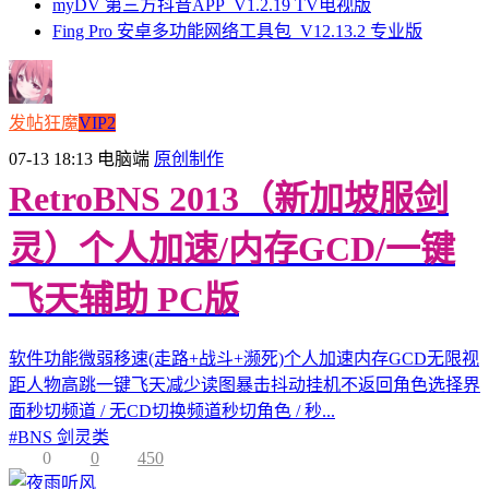
myDV 第三方抖音APP_V1.2.19 TV电视版
Fing Pro 安卓多功能网络工具包_V12.13.2 专业版
发帖狂魔
VIP2
07-13 18:13
电脑端
原创制作
RetroBNS 2013（新加坡服剑
灵）个人加速/内存GCD/一键
飞天辅助 PC版
软件功能微弱移速(走路+战斗+濒死)个人加速内存GCD无限视
距人物高跳一键飞天减少读图暴击抖动挂机不返回角色选择界
面秒切频道 / 无CD切换频道秒切角色 / 秒...
#
BNS 剑灵类
0
0
450