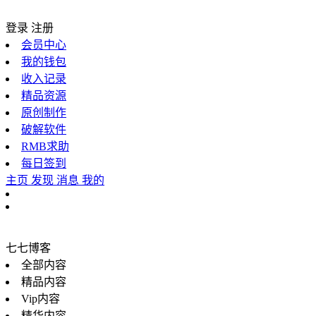
登录
注册
会员中心
我的钱包
收入记录
精品资源
原创制作
破解软件
RMB求助
每日签到
主页
发现
消息
我的
七七博客
全部内容
精品内容
Vip内容
精华内容