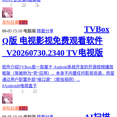
2
29
7k
发帖狂魔
VIP2
TVBox
08-05 15:10
电脑端
转载分享
Q版 电视影视免费观看软件
_V20260730.2340 TV电视版
软件介绍TVBox是一款基于 Android系统开发的开源视频播放
框架（常被称为“壳”应用），本身不内置任何影视资源，而是
通过用户配置外部“接口源”（爬虫规则）...
#
Android
#
电视盒子
0
1
21
发帖狂魔
VIP2
08-05 15:10
电脑端
转载分享