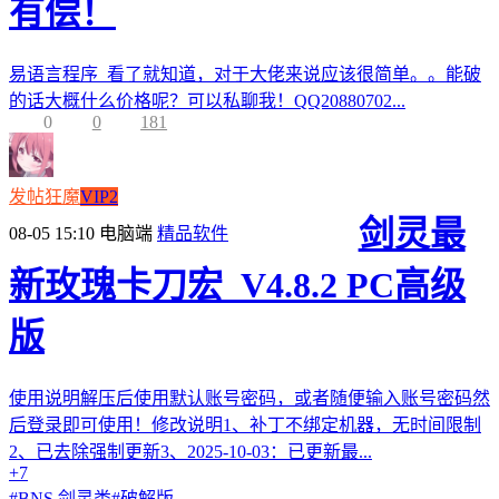
有偿！
易语言程序 看了就知道，对于大佬来说应该很简单。。能破
的话大概什么价格呢？可以私聊我！QQ20880702...
0
0
181
发帖狂魔
VIP2
剑灵最
08-05 15:10
电脑端
精品软件
新玫瑰卡刀宏_V4.8.2 PC高级
版
使用说明解压后使用默认账号密码，或者随便输入账号密码然
后登录即可使用！修改说明1、补丁不绑定机器，无时间限制
2、已去除强制更新3、2025-10-03：已更新最...
+7
#
BNS 剑灵类
#
破解版