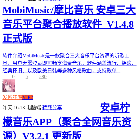
MobiMusic/摩比音乐 安卓三大
音乐平台聚合播放软件_V1.4.8
正式版
软件介绍MobiMusic是一款聚合三大音乐平台资源的听歌工
具，用户无需登录即可畅享海量音乐，软件涵盖流行、摇滚、
经典怀旧、以及欧美日韩等多种风格歌曲，支持歌单...
0
5
280
发帖狂魔
VIP2
安卓柠
昨天 16:13
电脑端
转载分享
檬音乐APP（聚合全网音乐资
源）V3.2.1 更新版