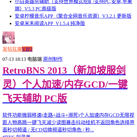
小白英雄杀辅助（支持世界模式挖矿/支持PC,安卓,苹果
端）V5.3 PC高级版
安卓柠檬音乐APP（聚合全网音乐资源）V3.2.1 更新版
安卓米禾阅读APP_V1.5.4 纯净版
发帖狂魔
VIP2
07-13 18:13
电脑端
原创制作
RetroBNS 2013（新加坡服剑
灵）个人加速/内存GCD/一键
飞天辅助 PC版
软件功能微弱移速(走路+战斗+濒死)个人加速内存GCD无限视
距人物高跳一键飞天减少读图暴击抖动挂机不返回角色选择界
面秒切频道 / 无CD切换频道秒切角色 / 秒...