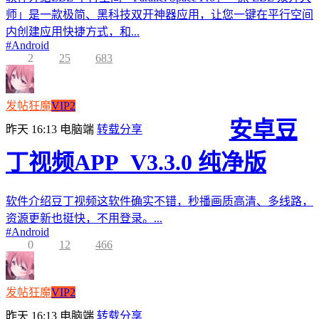
师」是一款极简、黑科技双开神器应用，让您一键在平行空间
内创建应用快捷方式，和...
#
Android
2
25
683
发帖狂魔
VIP2
安卓豆
昨天 16:13
电脑端
转载分享
丁视频APP_V3.3.0 纯净版
软件介绍豆丁视频这软件确实不错，秒播画质高清、多线路，
资源更新也挺快，不用登录。...
#
Android
0
12
466
发帖狂魔
VIP2
昨天 16:13
电脑端
转载分享