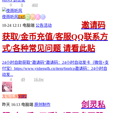
#
BNS 剑灵类
0
0
460
员
人
方
夜雨听风
Lv.9
官
邀请码
10-24 12:11
电脑端
公告活动
获取/金币充值/客服QQ联系方
式/各种常见问题 请看此贴
24小时自助获取“邀请码”邀请码：24小时自动发卡（微信+支
付宝）https://www.yishengfk.cn/item/6mrlcp邀请码：24小时自
动发...
4
49
16.6w
发帖狂魔
VIP2
剑灵私
昨天 16:13
电脑端
原创制作