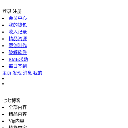
登录
注册
会员中心
我的钱包
收入记录
精品资源
原创制作
破解软件
RMB求助
每日签到
主页
发现
消息
我的
七七博客
全部内容
精品内容
Vip内容
精华内容