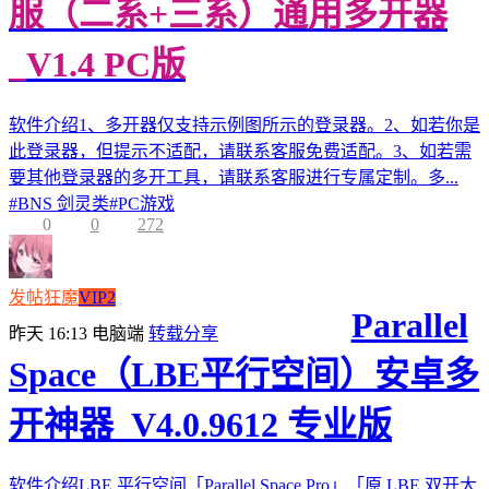
服（二系+三系）通用多开器
_V1.4 PC版
软件介绍1、多开器仅支持示例图所示的登录器。2、如若你是
此登录器，但提示不适配，请联系客服免费适配。3、如若需
要其他登录器的多开工具，请联系客服进行专属定制。多...
#
BNS 剑灵类
#
PC游戏
0
0
272
发帖狂魔
VIP2
Parallel
昨天 16:13
电脑端
转载分享
Space（LBE平行空间）安卓多
开神器_V4.0.9612 专业版
软件介绍LBE 平行空间「Parallel Space Pro」「原 LBE 双开大