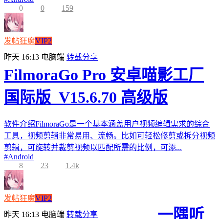
0
0
159
发帖狂魔
VIP2
昨天 16:13
电脑端
转载分享
FilmoraGo Pro 安卓喵影工厂
国际版_V15.6.70 高级版
软件介绍FilmoraGo是一个基本涵盖用户视频编辑需求的综合
工具，视频剪辑非常易用、流畅。比如可轻松修剪或拆分视频
剪辑，可旋转并裁剪视频以匹配所需的比例，可添...
#
Android
8
23
1.4k
发帖狂魔
VIP2
一隅听
昨天 16:13
电脑端
转载分享