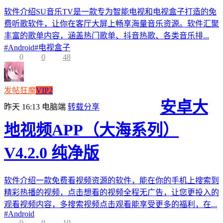
软件介绍SU音乐TV是一款专为智能电视和电视盒子打造的免
费听歌软件，让你在客厅大屏上畅享海量音乐资源。软件汇聚
丰富的歌单内容，涵盖热门歌单、抖音热歌、各类音乐排...
#
Android
#
电视盒子
0
0
48
发帖狂魔
VIP2
安卓大
昨天 16:13
电脑端
转载分享
地视频APP（大海系列）
V4.2.0 纯净版
软件介绍一款免费看视频资源的软件，能在你的手机上搜索到
精彩热播的视频，点击想看的视频全程无广告，让您更投入的
观看视频内容，多搜索视频点击观看能享受更多的福利，在...
#
Android
0
0
10