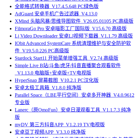
全能格式转换器_V17.4.5.648 PC绿色版
AdGuard 安卓手机广告过滤器_V4.13.0
XMind 头脑风暴/思维导图软件_V26.05.01105 PC高级版
FilmoraGo Pro 安卓喵影工厂国际版_V15.6.70 高级版
Lj Video Downloader 安卓LJ视频下载器_V1.1.79 高级版
IObit Advanced SystemCare 系统清理维护与安全防护软
件_V19.5.0.226 PC高级版
Stardock Start11 开始菜单增强工具_V2.74 高级版
Simple Live B站/斗鱼/虎牙/抖音直播聚合观看软件
_V1.13.0 电脑版+安卓版+TV电视版
HyperSnap 屏幕截图_V10.2.1 PC汉化版
安卓太极工具箱_V1.8.0 纯净版
Parallel Space（LBE平行空间）安卓多开神器_V4.0.9612
专业版
Lanerc（原OmoFun）安卓日漫观看工具_V1.1.7.3 纯净
版
myDV 第三方抖音APP_V1.2.19 TV电视版
安卓豆丁视频APP_V3.3.0 纯净版