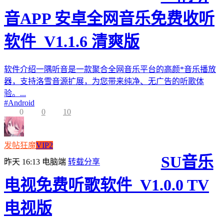
音APP 安卓全网音乐免费收听
软件_V1.1.6 清爽版
软件介绍一隅听音是一款聚合全网音乐平台的高颜*音乐播放
器，支持洛雪音源扩展，为您带来纯净、无广告的听歌体
验。...
#
Android
0
0
10
发帖狂魔
VIP2
SU音乐
昨天 16:13
电脑端
转载分享
电视免费听歌软件_V1.0.0 TV
电视版