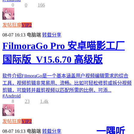
0
0
166
发帖狂魔
VIP2
08-07 16:13
电脑端
转载分享
FilmoraGo Pro 安卓喵影工厂
国际版_V15.6.70 高级版
软件介绍FilmoraGo是一个基本涵盖用户视频编辑需求的综合
工具，视频剪辑非常易用、流畅。比如可轻松修剪或拆分视频
剪辑，可旋转并裁剪视频以匹配所需的比例，可添...
#
Android
8
23
1.4k
发帖狂魔
VIP2
一隅听
08-07 16:13
电脑端
转载分享