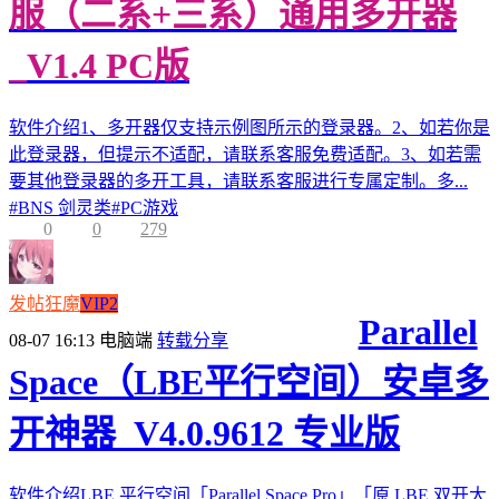
服（二系+三系）通用多开器
_V1.4 PC版
软件介绍1、多开器仅支持示例图所示的登录器。2、如若你是
此登录器，但提示不适配，请联系客服免费适配。3、如若需
要其他登录器的多开工具，请联系客服进行专属定制。多...
#
BNS 剑灵类
#
PC游戏
0
0
279
发帖狂魔
VIP2
Parallel
08-07 16:13
电脑端
转载分享
Space（LBE平行空间）安卓多
开神器_V4.0.9612 专业版
软件介绍LBE 平行空间「Parallel Space Pro」「原 LBE 双开大