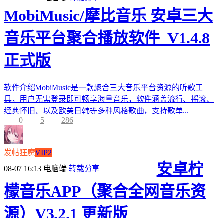
MobiMusic/摩比音乐 安卓三大
音乐平台聚合播放软件_V1.4.8
正式版
软件介绍MobiMusic是一款聚合三大音乐平台资源的听歌工
具，用户无需登录即可畅享海量音乐，软件涵盖流行、摇滚、
经典怀旧、以及欧美日韩等多种风格歌曲，支持歌单...
0
5
286
发帖狂魔
VIP2
安卓柠
08-07 16:13
电脑端
转载分享
檬音乐APP（聚合全网音乐资
源）V3.2.1 更新版