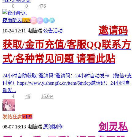
#
BNS 剑灵类
0
0
476
人
员
方
夜雨听风
Lv.9
官
邀请码
10-24 12:11
电脑端
公告活动
获取/金币充值/客服QQ联系方
式/各种常见问题 请看此贴
24小时自助获取“邀请码”邀请码：24小时自动发卡（微信+支
付宝）https://www.yishengfk.cn/item/6mrlcp邀请码：24小时自
动发...
4
49
16.6w
发帖狂魔
VIP2
剑灵私
08-07 16:13
电脑端
原创制作