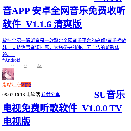
音APP 安卓全网音乐免费收听
软件_V1.1.6 清爽版
软件介绍一隅听音是一款聚合全网音乐平台的高颜*音乐播放
器，支持洛雪音源扩展，为您带来纯净、无广告的听歌体
验。...
#
Android
0
0
22
发帖狂魔
VIP2
SU音乐
08-07 16:13
电脑端
转载分享
电视免费听歌软件_V1.0.0 TV
电视版