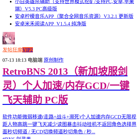
小白英雄杀辅助（支持世界模式挖矿/支持PC,安卓,苹果
端）V5.3 PC高级版
安卓柠檬音乐APP（聚合全网音乐资源）V3.2.1 更新版
安卓米禾阅读APP_V1.5.4 纯净版
发帖狂魔
VIP2
07-13 18:13
电脑端
原创制作
RetroBNS 2013（新加坡服剑
灵）个人加速/内存GCD/一键
飞天辅助 PC版
软件功能微弱移速(走路+战斗+濒死)个人加速内存GCD无限视
距人物高跳一键飞天减少读图暴击抖动挂机不返回角色选择界
面秒切频道 / 无CD切换频道秒切角色 / 秒...