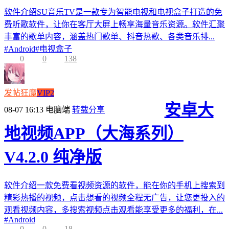
软件介绍SU音乐TV是一款专为智能电视和电视盒子打造的免
费听歌软件，让你在客厅大屏上畅享海量音乐资源。软件汇聚
丰富的歌单内容，涵盖热门歌单、抖音热歌、各类音乐排...
#
Android
#
电视盒子
0
0
138
发帖狂魔
VIP2
安卓大
08-07 16:13
电脑端
转载分享
地视频APP（大海系列）
V4.2.0 纯净版
软件介绍一款免费看视频资源的软件，能在你的手机上搜索到
精彩热播的视频，点击想看的视频全程无广告，让您更投入的
观看视频内容，多搜索视频点击观看能享受更多的福利，在...
#
Android
0
0
18