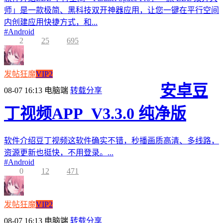
师」是一款极简、黑科技双开神器应用，让您一键在平行空间
内创建应用快捷方式，和...
#
Android
2
25
695
发帖狂魔
VIP2
安卓豆
08-07 16:13
电脑端
转载分享
丁视频APP_V3.3.0 纯净版
软件介绍豆丁视频这软件确实不错，秒播画质高清、多线路，
资源更新也挺快，不用登录。...
#
Android
0
12
471
发帖狂魔
VIP2
08-07 16:13
电脑端
转载分享