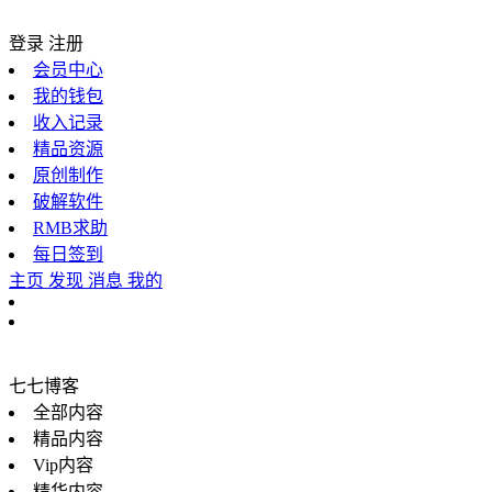
登录
注册
会员中心
我的钱包
收入记录
精品资源
原创制作
破解软件
RMB求助
每日签到
主页
发现
消息
我的
七七博客
全部内容
精品内容
Vip内容
精华内容