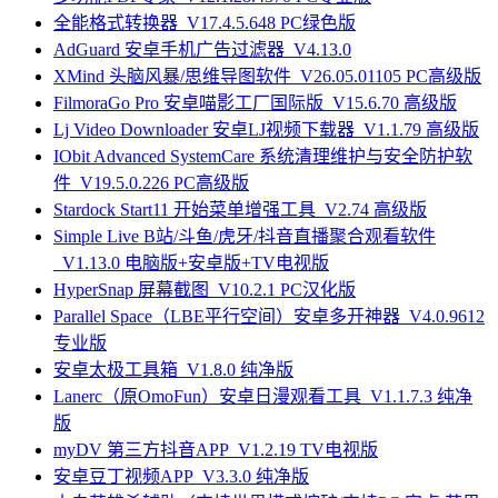
全能格式转换器_V17.4.5.648 PC绿色版
AdGuard 安卓手机广告过滤器_V4.13.0
XMind 头脑风暴/思维导图软件_V26.05.01105 PC高级版
FilmoraGo Pro 安卓喵影工厂国际版_V15.6.70 高级版
Lj Video Downloader 安卓LJ视频下载器_V1.1.79 高级版
IObit Advanced SystemCare 系统清理维护与安全防护软
件_V19.5.0.226 PC高级版
Stardock Start11 开始菜单增强工具_V2.74 高级版
Simple Live B站/斗鱼/虎牙/抖音直播聚合观看软件
_V1.13.0 电脑版+安卓版+TV电视版
HyperSnap 屏幕截图_V10.2.1 PC汉化版
Parallel Space（LBE平行空间）安卓多开神器_V4.0.9612
专业版
安卓太极工具箱_V1.8.0 纯净版
Lanerc（原OmoFun）安卓日漫观看工具_V1.1.7.3 纯净
版
myDV 第三方抖音APP_V1.2.19 TV电视版
安卓豆丁视频APP_V3.3.0 纯净版