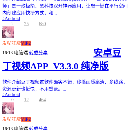
师」是一款极简、黑科技双开神器应用，让您一键在平行空间
内创建应用快捷方式，和...
#
Android
2
25
680
发帖狂魔
VIP2
安卓豆
16:13
电脑端
转载分享
丁视频APP_V3.3.0 纯净版
软件介绍豆丁视频这软件确实不错，秒播画质高清、多线路，
资源更新也挺快，不用登录。...
#
Android
0
12
464
发帖狂魔
VIP2
16:13
电脑端
转载分享