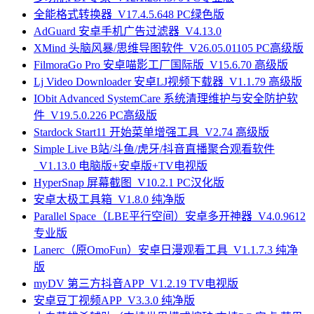
全能格式转换器_V17.4.5.648 PC绿色版
AdGuard 安卓手机广告过滤器_V4.13.0
XMind 头脑风暴/思维导图软件_V26.05.01105 PC高级版
FilmoraGo Pro 安卓喵影工厂国际版_V15.6.70 高级版
Lj Video Downloader 安卓LJ视频下载器_V1.1.79 高级版
IObit Advanced SystemCare 系统清理维护与安全防护软
件_V19.5.0.226 PC高级版
Stardock Start11 开始菜单增强工具_V2.74 高级版
Simple Live B站/斗鱼/虎牙/抖音直播聚合观看软件
_V1.13.0 电脑版+安卓版+TV电视版
HyperSnap 屏幕截图_V10.2.1 PC汉化版
安卓太极工具箱_V1.8.0 纯净版
Parallel Space（LBE平行空间）安卓多开神器_V4.0.9612
专业版
Lanerc（原OmoFun）安卓日漫观看工具_V1.1.7.3 纯净
版
myDV 第三方抖音APP_V1.2.19 TV电视版
安卓豆丁视频APP_V3.3.0 纯净版