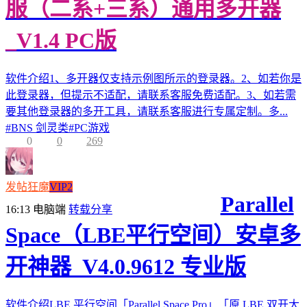
服（二系+三系）通用多开器
_V1.4 PC版
软件介绍1、多开器仅支持示例图所示的登录器。2、如若你是
此登录器，但提示不适配，请联系客服免费适配。3、如若需
要其他登录器的多开工具，请联系客服进行专属定制。多...
#
BNS 剑灵类
#
PC游戏
0
0
269
发帖狂魔
VIP2
Parallel
16:13
电脑端
转载分享
Space（LBE平行空间）安卓多
开神器_V4.0.9612 专业版
软件介绍LBE 平行空间「Parallel Space Pro」「原 LBE 双开大