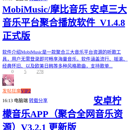
MobiMusic/摩比音乐 安卓三大
音乐平台聚合播放软件_V1.4.8
正式版
软件介绍MobiMusic是一款聚合三大音乐平台资源的听歌工
具，用户无需登录即可畅享海量音乐，软件涵盖流行、摇滚、
经典怀旧、以及欧美日韩等多种风格歌曲，支持歌单...
0
5
278
发帖狂魔
VIP2
安卓柠
16:13
电脑端
转载分享
檬音乐APP（聚合全网音乐资
源）V3.2.1 更新版