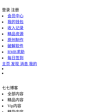
登录
注册
会员中心
我的钱包
收入记录
精品资源
原创制作
破解软件
RMB求助
每日签到
主页
发现
消息
我的
七七博客
全部内容
精品内容
Vip内容
精华内容