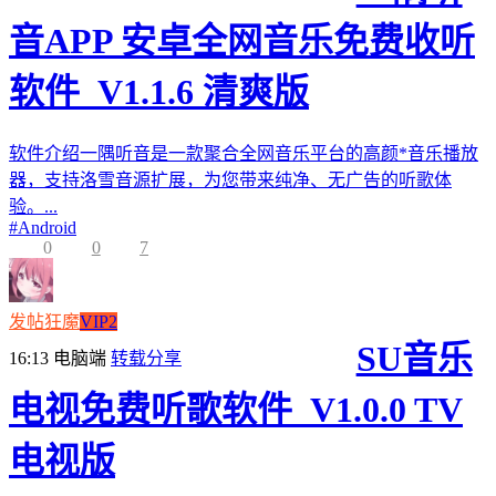
音APP 安卓全网音乐免费收听
软件_V1.1.6 清爽版
软件介绍一隅听音是一款聚合全网音乐平台的高颜*音乐播放
器，支持洛雪音源扩展，为您带来纯净、无广告的听歌体
验。...
#
Android
0
0
7
发帖狂魔
VIP2
SU音乐
16:13
电脑端
转载分享
电视免费听歌软件_V1.0.0 TV
电视版