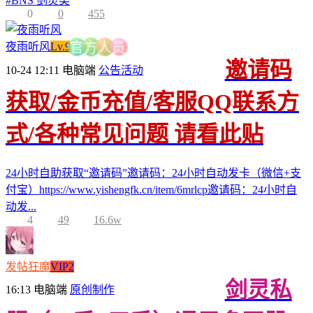
#
BNS 剑灵类
0
0
455
夜雨听风
Lv.9
员
人
方
官
邀请码
10-24 12:11
电脑端
公告活动
获取/金币充值/客服QQ联系方
式/各种常见问题 请看此贴
24小时自助获取“邀请码”邀请码：24小时自动发卡（微信+支
付宝）https://www.yishengfk.cn/item/6mrlcp邀请码：24小时自
动发...
4
49
16.6w
发帖狂魔
VIP2
剑灵私
16:13
电脑端
原创制作