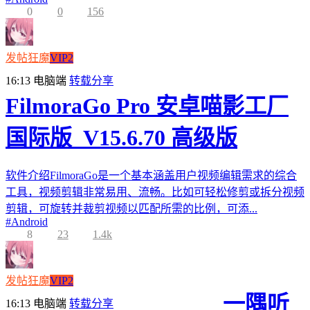
0
0
156
发帖狂魔
VIP2
16:13
电脑端
转载分享
FilmoraGo Pro 安卓喵影工厂
国际版_V15.6.70 高级版
软件介绍FilmoraGo是一个基本涵盖用户视频编辑需求的综合
工具，视频剪辑非常易用、流畅。比如可轻松修剪或拆分视频
剪辑，可旋转并裁剪视频以匹配所需的比例，可添...
#
Android
8
23
1.4k
发帖狂魔
VIP2
一隅听
16:13
电脑端
转载分享