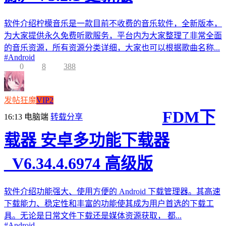
软件介绍柠檬音乐是一款目前不收费的音乐软件，全新版本，
为大家提供永久免费听歌服务，平台内为大家整理了非常全面
的音乐资源，所有资源分类详细，大家也可以根据歌曲名称...
#
Android
0
8
388
发帖狂魔
VIP2
FDM下
16:13
电脑端
转载分享
载器 安卓多功能下载器
_V6.34.4.6974 高级版
软件介绍功能强大、使用方便的 Android 下载管理器。其高速
下载能力、稳定性和丰富的功能使其成为用户首选的下载工
具。无论是日常文件下载还是媒体资源获取， 都...
#
Android