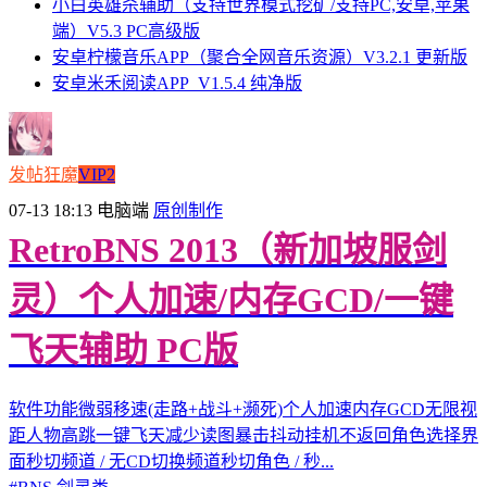
小白英雄杀辅助（支持世界模式挖矿/支持PC,安卓,苹果
端）V5.3 PC高级版
安卓柠檬音乐APP（聚合全网音乐资源）V3.2.1 更新版
安卓米禾阅读APP_V1.5.4 纯净版
发帖狂魔
VIP2
07-13 18:13
电脑端
原创制作
RetroBNS 2013（新加坡服剑
灵）个人加速/内存GCD/一键
飞天辅助 PC版
软件功能微弱移速(走路+战斗+濒死)个人加速内存GCD无限视
距人物高跳一键飞天减少读图暴击抖动挂机不返回角色选择界
面秒切频道 / 无CD切换频道秒切角色 / 秒...