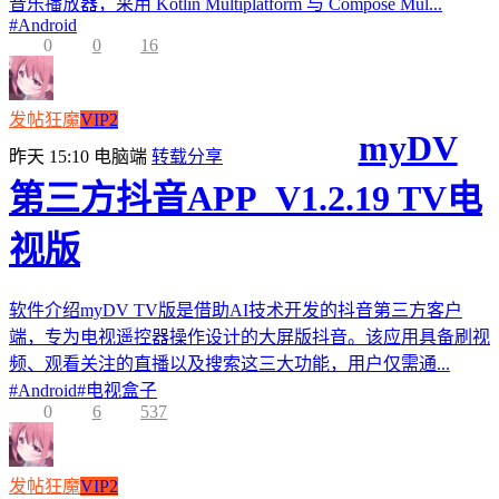
音乐播放器，采用 Kotlin Multiplatform 与 Compose Mul...
#
Android
0
0
16
发帖狂魔
VIP2
myDV
昨天 15:10
电脑端
转载分享
第三方抖音APP_V1.2.19 TV电
视版
软件介绍myDV TV版是借助AI技术开发的抖音第三方客户
端，专为电视遥控器操作设计的大屏版抖音。该应用具备刷视
频、观看关注的直播以及搜索这三大功能，用户仅需通...
#
Android
#
电视盒子
0
6
537
发帖狂魔
VIP2