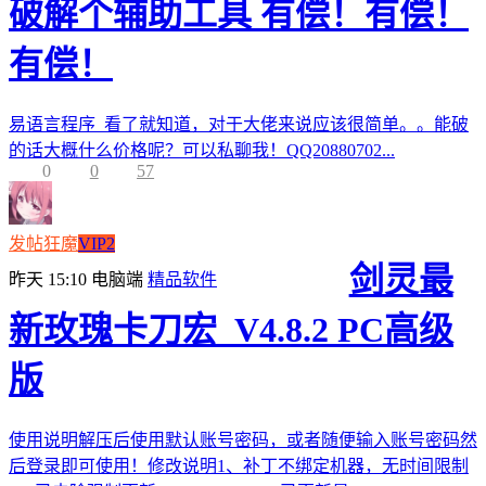
破解个辅助工具 有偿！有偿！
有偿！
易语言程序 看了就知道，对于大佬来说应该很简单。。能破
的话大概什么价格呢？可以私聊我！QQ20880702...
0
0
57
发帖狂魔
VIP2
剑灵最
昨天 15:10
电脑端
精品软件
新玫瑰卡刀宏_V4.8.2 PC高级
版
使用说明解压后使用默认账号密码，或者随便输入账号密码然
后登录即可使用！修改说明1、补丁不绑定机器，无时间限制