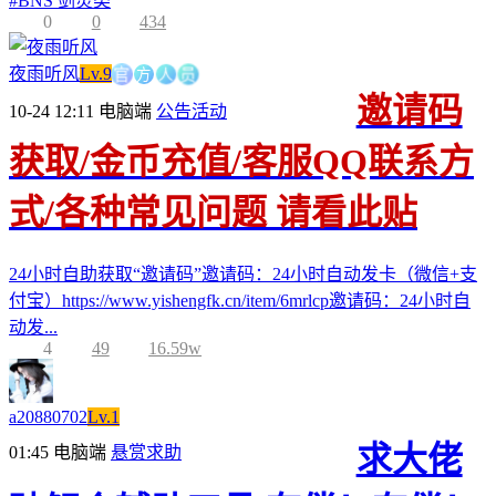
#
BNS 剑灵类
0
0
434
官
方
人
员
夜雨听风
Lv.9
邀请码
10-24 12:11
电脑端
公告活动
获取/金币充值/客服QQ联系方
式/各种常见问题 请看此贴
24小时自助获取“邀请码”邀请码：24小时自动发卡（微信+支
付宝）https://www.yishengfk.cn/item/6mrlcp邀请码：24小时自
动发...
4
49
16.59w
a20880702
Lv.1
求大佬
01:45
电脑端
悬赏求助