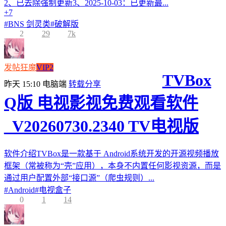
2、已去除强制更新3、2025-10-03：已更新最...
+7
#
BNS 剑灵类
#
破解版
2
29
7k
发帖狂魔
VIP2
TVBox
昨天 15:10
电脑端
转载分享
Q版 电视影视免费观看软件
_V20260730.2340 TV电视版
软件介绍TVBox是一款基于 Android系统开发的开源视频播放
框架（常被称为“壳”应用），本身不内置任何影视资源，而是
通过用户配置外部“接口源”（爬虫规则）...
#
Android
#
电视盒子
0
1
14