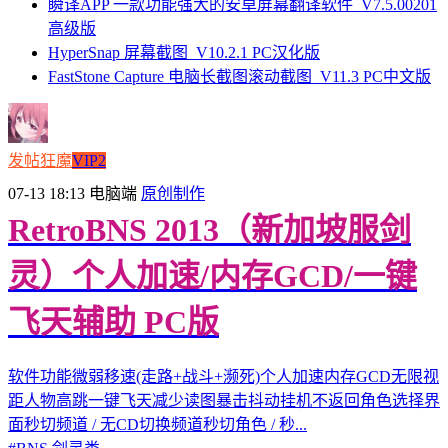
瞬译APP 一款功能强大的安卓屏幕翻译软件_V7.5.00201
高级版
HyperSnap 屏幕截图_V10.2.1 PC汉化版
FastStone Capture 电脑长截图滚动截图_V11.3 PC中文版
发帖狂魔
VIP2
07-13 18:13
电脑端
原创制作
RetroBNS 2013（新加坡服剑
灵）个人加速/内存GCD/一键
飞天辅助 PC版
软件功能微弱移速(走路+战斗+濒死)个人加速内存GCD无限视
距人物高跳一键飞天减少读图暴击抖动挂机不返回角色选择界
面秒切频道 / 无CD切换频道秒切角色 / 秒...