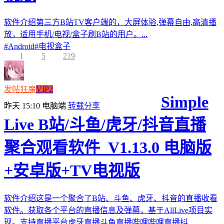
软件介绍第三方B站TV客户端的，大屏体验,弹幕自由,高清播
放，适用手机/电视/盒子刷B站的用户。...
#
Android
#
电视盒子
1
5
219
发帖狂魔
VIP2
Simple
昨天 15:10
电脑端
转载分享
Live B站/斗鱼/虎牙/抖音直播
聚合观看软件_V1.13.0 电脑版
+安卓版+TV电视版
软件介绍这是一个聚合了B站、斗鱼、虎牙、抖音的直播收看
软件。获取各个平台的直播信息及弹幕，基于AllLive项目实
现。支持直播平台虎牙直播斗鱼直播哔哩哔哩直播抖...