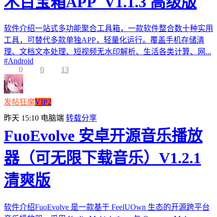
木百宝箱APP_V1.1.3 高级版
软件介绍一站式多功能聚合工具箱，一款软件整合数十种实用
工具，可替代多款单独APP，轻量化运行。覆盖手机存储清
理、文档文本处理、短视频无水印解析、生活各类计算、网...
#
Android
0
0
13
发帖狂魔
VIP2
昨天 15:10
电脑端
转载分享
FuoEvolve 安卓开源音乐播放
器（可无限下载音乐）V1.2.1
清爽版
软件介绍FuoEvolve 是一款基于 FeelUOwn 生态的开源跨平台