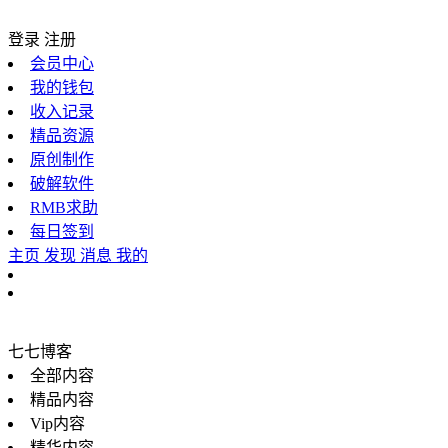
登录
注册
会员中心
我的钱包
收入记录
精品资源
原创制作
破解软件
RMB求助
每日签到
主页
发现
消息
我的
七七博客
全部内容
精品内容
Vip内容
精华内容