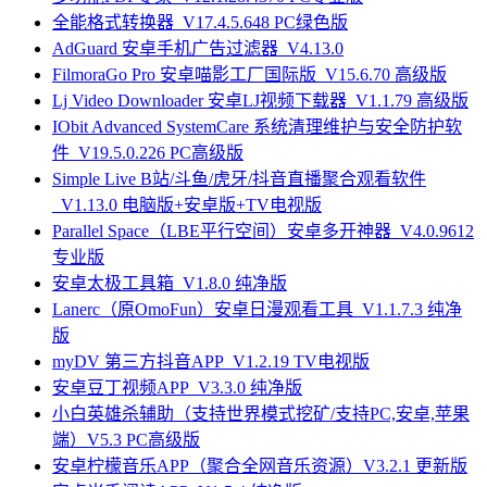
全能格式转换器_V17.4.5.648 PC绿色版
AdGuard 安卓手机广告过滤器_V4.13.0
FilmoraGo Pro 安卓喵影工厂国际版_V15.6.70 高级版
Lj Video Downloader 安卓LJ视频下载器_V1.1.79 高级版
IObit Advanced SystemCare 系统清理维护与安全防护软
件_V19.5.0.226 PC高级版
Simple Live B站/斗鱼/虎牙/抖音直播聚合观看软件
_V1.13.0 电脑版+安卓版+TV电视版
Parallel Space（LBE平行空间）安卓多开神器_V4.0.9612
专业版
安卓太极工具箱_V1.8.0 纯净版
Lanerc（原OmoFun）安卓日漫观看工具_V1.1.7.3 纯净
版
myDV 第三方抖音APP_V1.2.19 TV电视版
安卓豆丁视频APP_V3.3.0 纯净版
小白英雄杀辅助（支持世界模式挖矿/支持PC,安卓,苹果
端）V5.3 PC高级版
安卓柠檬音乐APP（聚合全网音乐资源）V3.2.1 更新版