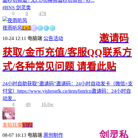
面秒切频道 / 无CD切换频道秒切角色 / 秒...
#
BNS 剑灵类
0
0
478
方
人
官
员
夜雨听风
Lv.9
邀请码
10-24 12:11
电脑端
公告活动
获取/金币充值/客服QQ联系方
式/各种常见问题 请看此贴
24小时自助获取“邀请码”邀请码：24小时自动发卡（微信+支
付宝）https://www.yishengfk.cn/item/6mrlcp邀请码：24小时自
动发...
4
49
16.6w
发帖狂魔
VIP2
剑灵私
08-07 16:13
电脑端
原创制作