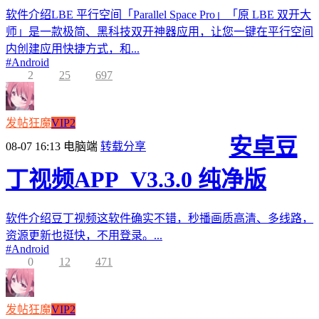
软件介绍LBE 平行空间「Parallel Space Pro」「原 LBE 双开大
师」是一款极简、黑科技双开神器应用，让您一键在平行空间
内创建应用快捷方式，和...
#
Android
2
25
697
发帖狂魔
VIP2
安卓豆
08-07 16:13
电脑端
转载分享
丁视频APP_V3.3.0 纯净版
软件介绍豆丁视频这软件确实不错，秒播画质高清、多线路，
资源更新也挺快，不用登录。...
#
Android
0
12
471
发帖狂魔
VIP2