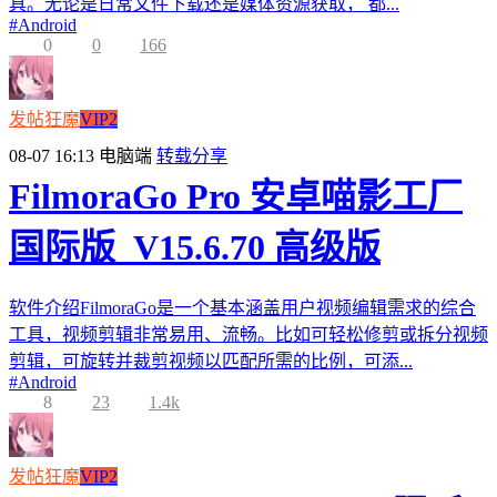
具。无论是日常文件下载还是媒体资源获取， 都...
#
Android
0
0
166
发帖狂魔
VIP2
08-07 16:13
电脑端
转载分享
FilmoraGo Pro 安卓喵影工厂
国际版_V15.6.70 高级版
软件介绍FilmoraGo是一个基本涵盖用户视频编辑需求的综合
工具，视频剪辑非常易用、流畅。比如可轻松修剪或拆分视频
剪辑，可旋转并裁剪视频以匹配所需的比例，可添...
#
Android
8
23
1.4k
发帖狂魔
VIP2