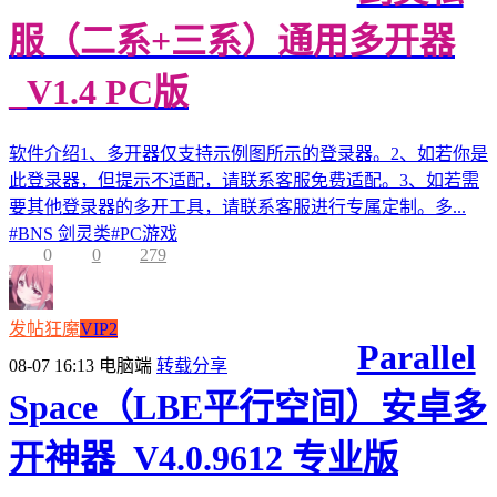
服（二系+三系）通用多开器
_V1.4 PC版
软件介绍1、多开器仅支持示例图所示的登录器。2、如若你是
此登录器，但提示不适配，请联系客服免费适配。3、如若需
要其他登录器的多开工具，请联系客服进行专属定制。多...
#
BNS 剑灵类
#
PC游戏
0
0
279
发帖狂魔
VIP2
Parallel
08-07 16:13
电脑端
转载分享
Space（LBE平行空间）安卓多
开神器_V4.0.9612 专业版