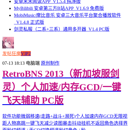
安卓米禾阅读APP_V1.5.4 纯净版
MyBilibili 安卓第三方B站APP_V1.6.9 免费版
MobiMusic/摩比音乐 安卓三大音乐平台聚合播放软件
_V1.4.8 正式版
剑灵私服（二系+三系）通用多开器_V1.4 PC版
发帖狂魔
VIP2
07-13 18:13
电脑端
原创制作
RetroBNS 2013（新加坡服剑
灵）个人加速/内存GCD/一键
飞天辅助 PC版
软件功能微弱移速(走路+战斗+濒死)个人加速内存GCD无限视
距人物高跳一键飞天减少读图暴击抖动挂机不返回角色选择界