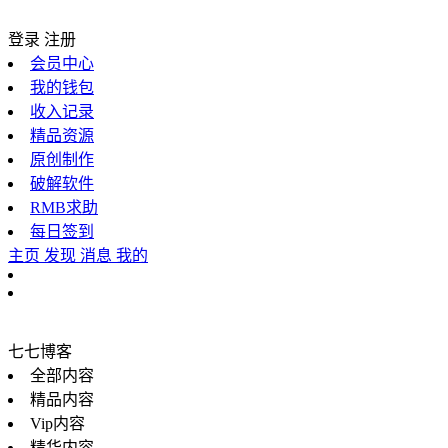
登录
注册
会员中心
我的钱包
收入记录
精品资源
原创制作
破解软件
RMB求助
每日签到
主页
发现
消息
我的
七七博客
全部内容
精品内容
Vip内容
精华内容