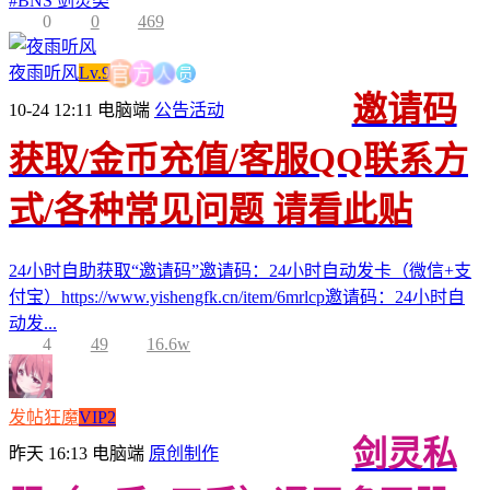
#
BNS 剑灵类
0
0
469
员
人
方
夜雨听风
Lv.9
官
邀请码
10-24 12:11
电脑端
公告活动
获取/金币充值/客服QQ联系方
式/各种常见问题 请看此贴
24小时自助获取“邀请码”邀请码：24小时自动发卡（微信+支
付宝）https://www.yishengfk.cn/item/6mrlcp邀请码：24小时自
动发...
4
49
16.6w
发帖狂魔
VIP2
剑灵私
昨天 16:13
电脑端
原创制作