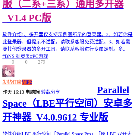
服（二系+三系）通用多开器
_V1.4 PC版
软件介绍1、多开器仅支持示例图所示的登录器。2、如若你是
此登录器，但提示不适配，请联系客服免费适配。3、如若需
要其他登录器的多开工具，请联系客服进行专属定制。多...
#
BNS 剑灵类
#
PC游戏
0
0
279
发帖狂魔
VIP2
Parallel
昨天 16:13
电脑端
转载分享
Space（LBE平行空间）安卓多
开神器_V4.0.9612 专业版
软件介绍LBE 平行空间「Parallel Space Pro」「原 LBE 双开大