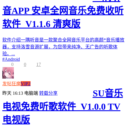
音APP 安卓全网音乐免费收听
软件_V1.1.6 清爽版
软件介绍一隅听音是一款聚合全网音乐平台的高颜*音乐播放
器，支持洛雪音源扩展，为您带来纯净、无广告的听歌体
验。...
#
Android
0
0
17
发帖狂魔
VIP2
SU音乐
昨天 16:13
电脑端
转载分享
电视免费听歌软件_V1.0.0 TV
电视版