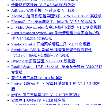
全能格式转换器_V17.4.5.648 PC绿色版
AdGuard 安卓手机广告过滤器_V4.13.0
XMind 头脑风暴/思维导图软件_V26.05.01105 PC高级版
FilmoraGo Pro 安卓喵影工厂国际版_V15.6.70 高级版
Lj Video Downloader 安卓LJ视频下载器_V1.1.79 高级版
IObit Advanced SystemCare 系统清理维护与安全防护软
件_V19.5.0.226 PC高级版
Stardock Start11 开始菜单增强工具_V2.74 高级版
Simple Live B站/斗鱼/虎牙/抖音直播聚合观看软件
_V1.13.0 电脑版+安卓版+TV电视版
HyperSnap 屏幕截图_V10.2.1 PC汉化版
Parallel Space（LBE平行空间）安卓多开神器_V4.0.9612
专业版
安卓太极工具箱_V1.8.0 纯净版
Lanerc（原OmoFun）安卓日漫观看工具_V1.1.7.3 纯净
版
myDV 第三方抖音APP_V1.2.19 TV电视版
安卓豆丁视频APP_V3.3.0 纯净版