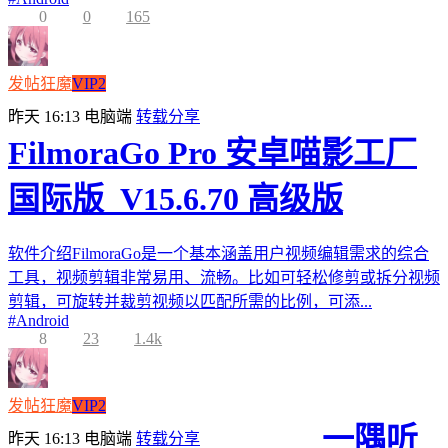
0
0
165
发帖狂魔
VIP2
昨天 16:13
电脑端
转载分享
FilmoraGo Pro 安卓喵影工厂
国际版_V15.6.70 高级版
软件介绍FilmoraGo是一个基本涵盖用户视频编辑需求的综合
工具，视频剪辑非常易用、流畅。比如可轻松修剪或拆分视频
剪辑，可旋转并裁剪视频以匹配所需的比例，可添...
#
Android
8
23
1.4k
发帖狂魔
VIP2
一隅听
昨天 16:13
电脑端
转载分享