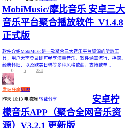
MobiMusic/摩比音乐 安卓三大
音乐平台聚合播放软件_V1.4.8
正式版
软件介绍MobiMusic是一款聚合三大音乐平台资源的听歌工
具，用户无需登录即可畅享海量音乐，软件涵盖流行、摇滚、
经典怀旧、以及欧美日韩等多种风格歌曲，支持歌单...
0
5
284
发帖狂魔
VIP2
安卓柠
昨天 16:13
电脑端
转载分享
檬音乐APP（聚合全网音乐资
源）V3.2.1 更新版