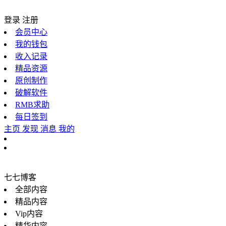
登录
注册
会员中心
我的钱包
收入记录
精品资源
原创制作
破解软件
RMB求助
每日签到
主页
发现
消息
我的
七七博客
全部内容
精品内容
Vip内容
精华内容