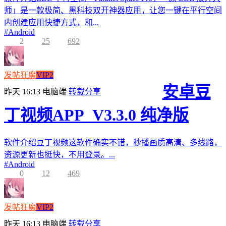
师」是一款极简、黑科技双开神器应用，让您一键在平行空间
内创建应用快捷方式，和...
#
Android
2
25
692
发帖狂魔
VIP2
安卓豆
昨天 16:13
电脑端
转载分享
丁视频APP_V3.3.0 纯净版
软件介绍豆丁视频这软件确实不错，秒播画质高清、多线路，
资源更新也挺快，不用登录。...
#
Android
0
12
469
发帖狂魔
VIP2
昨天 16:13
电脑端
转载分享