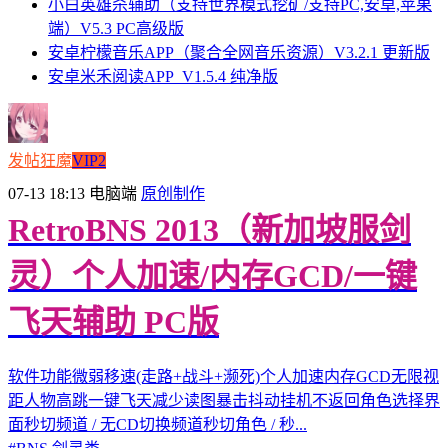
小白英雄杀辅助（支持世界模式挖矿/支持PC,安卓,苹果
端）V5.3 PC高级版
安卓柠檬音乐APP（聚合全网音乐资源）V3.2.1 更新版
安卓米禾阅读APP_V1.5.4 纯净版
发帖狂魔
VIP2
07-13 18:13
电脑端
原创制作
RetroBNS 2013（新加坡服剑
灵）个人加速/内存GCD/一键
飞天辅助 PC版
软件功能微弱移速(走路+战斗+濒死)个人加速内存GCD无限视
距人物高跳一键飞天减少读图暴击抖动挂机不返回角色选择界
面秒切频道 / 无CD切换频道秒切角色 / 秒...