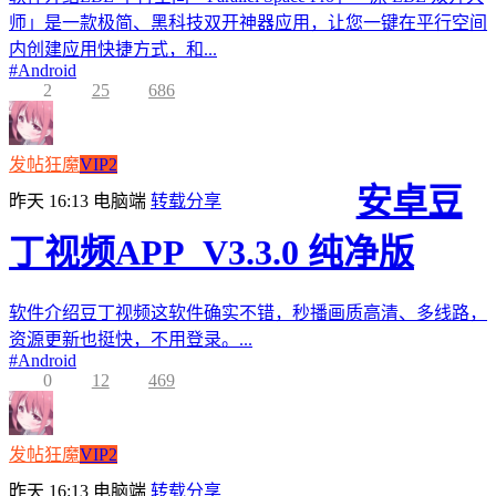
师」是一款极简、黑科技双开神器应用，让您一键在平行空间
内创建应用快捷方式，和...
#
Android
2
25
686
发帖狂魔
VIP2
安卓豆
昨天 16:13
电脑端
转载分享
丁视频APP_V3.3.0 纯净版
软件介绍豆丁视频这软件确实不错，秒播画质高清、多线路，
资源更新也挺快，不用登录。...
#
Android
0
12
469
发帖狂魔
VIP2
昨天 16:13
电脑端
转载分享