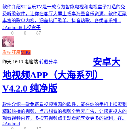
软件介绍SU音乐TV是一款专为智能电视和电视盒子打造的免
费听歌软件，让你在客厅大屏上畅享海量音乐资源。软件汇聚
丰富的歌单内容，涵盖热门歌单、抖音热歌、各类音乐排...
#
Android
#
电视盒子
0
0
87
发帖狂魔
VIP2
安卓大
昨天 16:13
电脑端
转载分享
地视频APP（大海系列）
V4.2.0 纯净版
软件介绍一款免费看视频资源的软件，能在你的手机上搜索到
精彩热播的视频，点击想看的视频全程无广告，让您更投入的
观看视频内容，多搜索视频点击观看能享受更多的福利，在...
#
Android
0
0
17