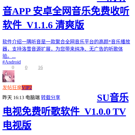
音APP 安卓全网音乐免费收听
软件_V1.1.6 清爽版
软件介绍一隅听音是一款聚合全网音乐平台的高颜*音乐播放
器，支持洛雪音源扩展，为您带来纯净、无广告的听歌体
验。...
#
Android
0
0
16
发帖狂魔
VIP2
SU音乐
昨天 16:13
电脑端
转载分享
电视免费听歌软件_V1.0.0 TV
电视版