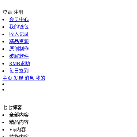
登录
注册
会员中心
我的钱包
收入记录
精品资源
原创制作
破解软件
RMB求助
每日签到
主页
发现
消息
我的
七七博客
全部内容
精品内容
Vip内容
精华内容