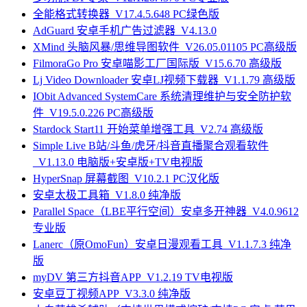
全能格式转换器_V17.4.5.648 PC绿色版
AdGuard 安卓手机广告过滤器_V4.13.0
XMind 头脑风暴/思维导图软件_V26.05.01105 PC高级版
FilmoraGo Pro 安卓喵影工厂国际版_V15.6.70 高级版
Lj Video Downloader 安卓LJ视频下载器_V1.1.79 高级版
IObit Advanced SystemCare 系统清理维护与安全防护软
件_V19.5.0.226 PC高级版
Stardock Start11 开始菜单增强工具_V2.74 高级版
Simple Live B站/斗鱼/虎牙/抖音直播聚合观看软件
_V1.13.0 电脑版+安卓版+TV电视版
HyperSnap 屏幕截图_V10.2.1 PC汉化版
安卓太极工具箱_V1.8.0 纯净版
Parallel Space（LBE平行空间）安卓多开神器_V4.0.9612
专业版
Lanerc（原OmoFun）安卓日漫观看工具_V1.1.7.3 纯净
版
myDV 第三方抖音APP_V1.2.19 TV电视版
安卓豆丁视频APP_V3.3.0 纯净版