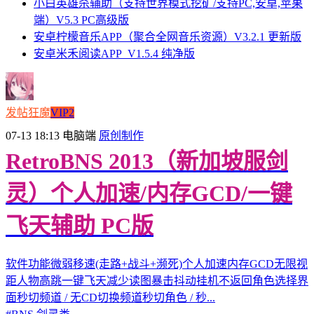
小白英雄杀辅助（支持世界模式挖矿/支持PC,安卓,苹果
端）V5.3 PC高级版
安卓柠檬音乐APP（聚合全网音乐资源）V3.2.1 更新版
安卓米禾阅读APP_V1.5.4 纯净版
发帖狂魔
VIP2
07-13 18:13
电脑端
原创制作
RetroBNS 2013（新加坡服剑
灵）个人加速/内存GCD/一键
飞天辅助 PC版
软件功能微弱移速(走路+战斗+濒死)个人加速内存GCD无限视
距人物高跳一键飞天减少读图暴击抖动挂机不返回角色选择界
面秒切频道 / 无CD切换频道秒切角色 / 秒...