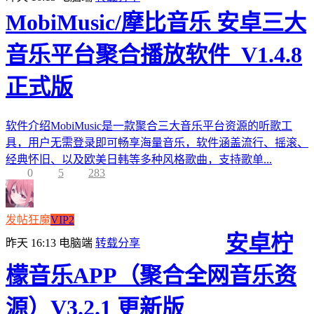
MobiMusic/摩比音乐 安卓三大
音乐平台聚合播放软件_V1.4.8
正式版
软件介绍MobiMusic是一款聚合三大音乐平台资源的听歌工
具，用户无需登录即可畅享海量音乐，软件涵盖流行、摇滚、
经典怀旧、以及欧美日韩等多种风格歌曲，支持歌单...
0
5
283
发帖狂魔
VIP2
安卓柠
昨天 16:13
电脑端
转载分享
檬音乐APP（聚合全网音乐资
源）V3.2.1 更新版