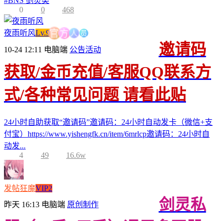
#
BNS 剑灵类
0
0
468
员
人
方
夜雨听风
Lv.9
官
邀请码
10-24 12:11
电脑端
公告活动
获取/金币充值/客服QQ联系方
式/各种常见问题 请看此贴
24小时自助获取“邀请码”邀请码：24小时自动发卡（微信+支
付宝）https://www.yishengfk.cn/item/6mrlcp邀请码：24小时自
动发...
4
49
16.6w
发帖狂魔
VIP2
剑灵私
昨天 16:13
电脑端
原创制作