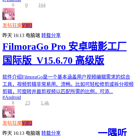
0
0
164
发帖狂魔
VIP2
昨天 16:13
电脑端
转载分享
FilmoraGo Pro 安卓喵影工厂
国际版_V15.6.70 高级版
软件介绍FilmoraGo是一个基本涵盖用户视频编辑需求的综合
工具，视频剪辑非常易用、流畅。比如可轻松修剪或拆分视频
剪辑，可旋转并裁剪视频以匹配所需的比例，可添...
#
Android
8
23
1.4k
发帖狂魔
VIP2
一隅听
昨天 16:13
电脑端
转载分享