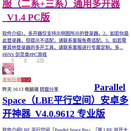
服（二系+三系）通用多开器
_V1.4 PC版
软件介绍1、多开器仅支持示例图所示的登录器。2、如若你是
此登录器，但提示不适配，请联系客服免费适配。3、如若需
要其他登录器的多开工具，请联系客服进行专属定制。多...
#
BNS 剑灵类
#
PC游戏
0
0
276
发帖狂魔
VIP2
Parallel
昨天 16:13
电脑端
转载分享
Space（LBE平行空间）安卓多
开神器_V4.0.9612 专业版
软件介绍LBE 平行空间「Parallel Space Pro」「原 LBE 双开大