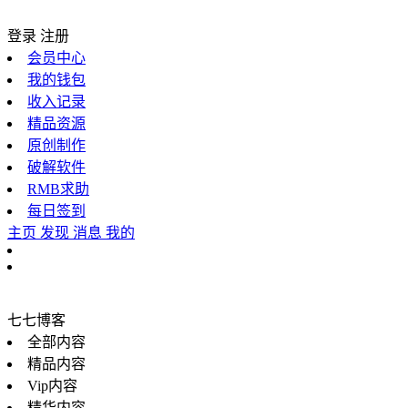
登录
注册
会员中心
我的钱包
收入记录
精品资源
原创制作
破解软件
RMB求助
每日签到
主页
发现
消息
我的
七七博客
全部内容
精品内容
Vip内容
精华内容