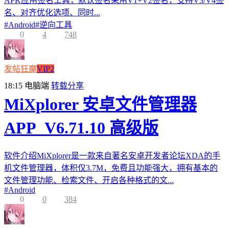
APK应用签名工具，默认签名采用V1+V2签名，支持V3/V4签
名、对齐优化选项、同时...
#
Android
#
逆向工具
0
4
748
发帖狂魔
VIP2
18:15
电脑端
转载分享
MiXplorer 安卓文件管理器
APP_V6.71.10 高级版
软件介绍MiXplorer是一款来自著名安卓开发者论坛XDA的手
机文件管理器，体积仅3.7M，免费且功能强大，拥有基本的
文件管理功能、检索文件、开启各种格式的文...
#
Android
0
0
384