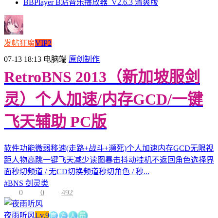
BBPlayer B站音乐播放器_V2.6.3 清爽版
发帖狂魔
VIP2
07-13 18:13
电脑端
原创制作
RetroBNS 2013（新加坡服剑
灵）个人加速/内存GCD/一键
飞天辅助 PC版
软件功能微弱移速(走路+战斗+濒死)个人加速内存GCD无限视
距人物高跳一键飞天减少读图暴击抖动挂机不返回角色选择界
面秒切频道 / 无CD切换频道秒切角色 / 秒...
#
BNS 剑灵类
0
0
492
官
方
人
夜雨听风
Lv.9
员