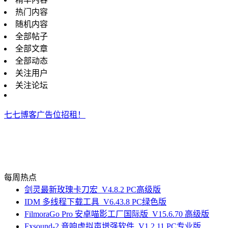
热门内容
随机内容
全部帖子
全部文章
全部动态
关注用户
关注论坛
七七博客广告位招租！
每周热点
剑灵最新玫瑰卡刀宏_V4.8.2 PC高级版
IDM 多线程下载工具_V6.43.8 PC绿色版
FilmoraGo Pro 安卓喵影工厂国际版_V15.6.70 高级版
Fxsound-2 音响虚拟声增强软件_V1.2.11 PC专业版