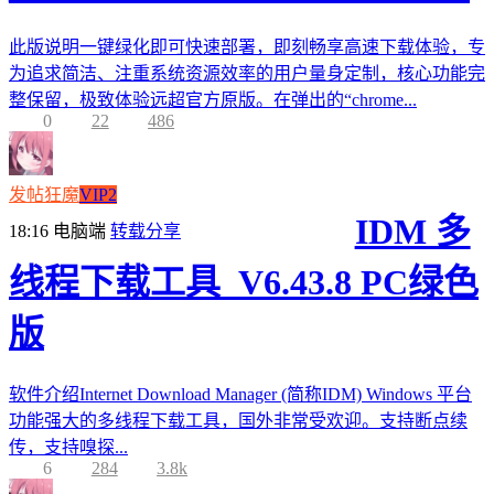
此版说明一键绿化即可快速部署，即刻畅享高速下载体验，专
为追求简洁、注重系统资源效率的用户量身定制，核心功能完
整保留，极致体验远超官方原版。在弹出的“chrome...
0
22
486
发帖狂魔
VIP2
IDM 多
18:16
电脑端
转载分享
线程下载工具_V6.43.8 PC绿色
版
软件介绍Internet Download Manager (简称IDM) Windows 平台
功能强大的多线程下载工具，国外非常受欢迎。支持断点续
传，支持嗅探...
6
284
3.8k