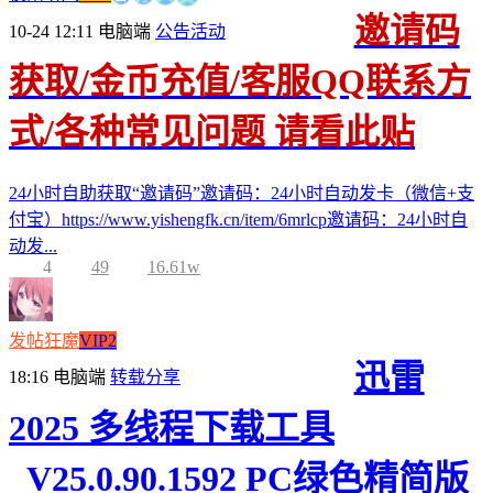
邀请码
10-24 12:11
电脑端
公告活动
获取/金币充值/客服QQ联系方
式/各种常见问题 请看此贴
24小时自助获取“邀请码”邀请码：24小时自动发卡（微信+支
付宝）https://www.yishengfk.cn/item/6mrlcp邀请码：24小时自
动发...
4
49
16.61w
发帖狂魔
VIP2
迅雷
18:16
电脑端
转载分享
2025 多线程下载工具
_V25.0.90.1592 PC绿色精简版