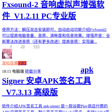
Fxsound-2 音响虚拟声增强软
件_V1.2.11 PC专业版
使用方法：解压双击安装即可，自动启动功能介绍FxSound2
可以提高电脑音量，音质，清晰度和低音效果。增强声音：全
新算法改进音质（还有更多改进）提高音质：实现最...
4
20
910
发帖狂魔
VIP2
apk
18:15
电脑端
转载分享
Signer 安卓APK签名工具
_V7.3.13 高级版
软件介绍APK签名工具 apk-signer 是一款谷歌Play商店付费的