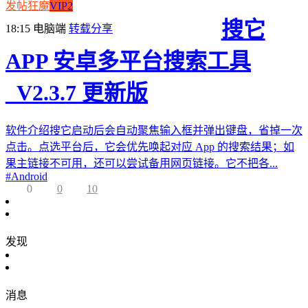
发帖狂魔
VIP2
搜它
18:15
电脑端
转载分享
APP 安卓多平台搜索工具
_V2.3.7 更新版
软件介绍搜它启动后会自动聚焦输入框并弹出键盘，省掉一次
点击。点选平台后，它会优先唤起对应 App 的搜索结果；如
果主链接不可用，还可以尝试备用网页链接。它不把各...
#
Android
0
0
10
发现
消息