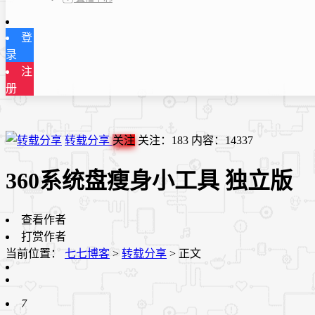
登
录
注
册
转载分享
关注
关注：
183
内容：
14337
360系统盘瘦身小工具 独立版
查看作者
打赏作者
当前位置：
七七博客
>
转载分享
>
正文
7