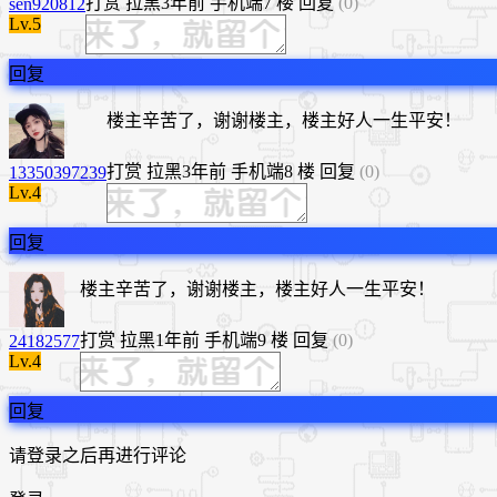
打赏
拉黑
3年前
手机端
7 楼
回复
(0)
sen920812
Lv.5
回复
楼主辛苦了，谢谢楼主，楼主好人一生平安！
打赏
拉黑
3年前
手机端
8 楼
回复
(0)
13350397239
Lv.4
回复
楼主辛苦了，谢谢楼主，楼主好人一生平安！
打赏
拉黑
1年前
手机端
9 楼
回复
(0)
24182577
Lv.4
回复
请登录之后再进行评论