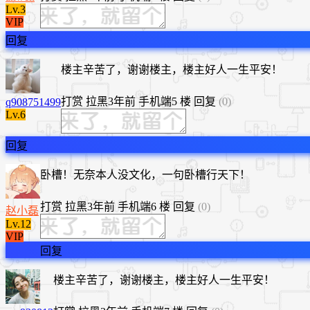
Lv.3
VIP
回复
楼主辛苦了，谢谢楼主，楼主好人一生平安！
打赏
拉黑
3年前
手机端
5 楼
回复
(0)
q908751499
Lv.6
回复
卧槽！无奈本人没文化，一句卧槽行天下！
打赏
拉黑
3年前
手机端
6 楼
回复
(0)
赵小磊
Lv.12
VIP
回复
楼主辛苦了，谢谢楼主，楼主好人一生平安！