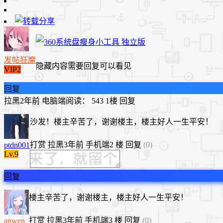
发帖狂魔
隐藏内容需要回复可以看见
VIP2
回复
拉黑
2年前
电脑端
阅读： 543
1楼
回复
沙发！楼主辛苦了，谢谢楼主，楼主好人一生平安！
打赏
拉黑
3年前
手机端
2 楼
回复
(0)
ptdn001
Lv.9
回复
楼主辛苦了，谢谢楼主，楼主好人一生平安！
打赏
拉黑
3年前
手机端
3 楼
回复
(0)
anwen