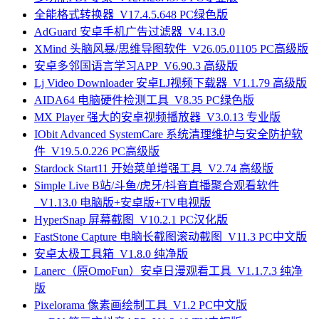
全能格式转换器_V17.4.5.648 PC绿色版
AdGuard 安卓手机广告过滤器_V4.13.0
XMind 头脑风暴/思维导图软件_V26.05.01105 PC高级版
安卓多邻国语言学习APP_V6.90.3 高级版
Lj Video Downloader 安卓LJ视频下载器_V1.1.79 高级版
AIDA64 电脑硬件检测工具_V8.35 PC绿色版
MX Player 强大的安卓视频播放器_V3.0.13 专业版
IObit Advanced SystemCare 系统清理维护与安全防护软
件_V19.5.0.226 PC高级版
Stardock Start11 开始菜单增强工具_V2.74 高级版
Simple Live B站/斗鱼/虎牙/抖音直播聚合观看软件
_V1.13.0 电脑版+安卓版+TV电视版
HyperSnap 屏幕截图_V10.2.1 PC汉化版
FastStone Capture 电脑长截图滚动截图_V11.3 PC中文版
安卓太极工具箱_V1.8.0 纯净版
Lanerc（原OmoFun）安卓日漫观看工具_V1.1.7.3 纯净
版
Pixelorama 像素画绘制工具_V1.2 PC中文版