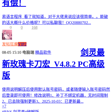
有偿！
易语言程序 看了就知道，对于大佬来说应该很简单。。能破
的话大概什么价格呢？可以私聊我！QQ20880702...
0
0
168
发帖狂魔
VIP2
剑灵最
08-05 15:10
电脑端
精品软件
新玫瑰卡刀宏_V4.8.2 PC高级
版
使用说明解压后使用默认账号密码，或者随便输入账号密码然
后登录即可使用！修改说明1、补丁不绑定机器，无时间限制
2、已去除强制更新3、2025-10-03：已更新最...
+7
#
BNS 剑灵类
#
破解版