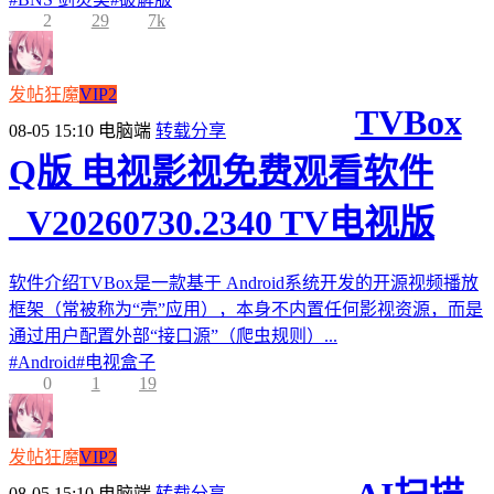
2
29
7k
发帖狂魔
VIP2
TVBox
08-05 15:10
电脑端
转载分享
Q版 电视影视免费观看软件
_V20260730.2340 TV电视版
软件介绍TVBox是一款基于 Android系统开发的开源视频播放
框架（常被称为“壳”应用），本身不内置任何影视资源，而是
通过用户配置外部“接口源”（爬虫规则）...
#
Android
#
电视盒子
0
1
19
发帖狂魔
VIP2
08-05 15:10
电脑端
转载分享