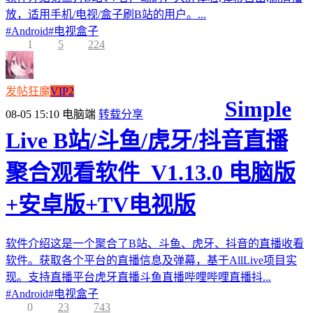
放，适用手机/电视/盒子刷B站的用户。...
#
Android
#
电视盒子
1
5
224
发帖狂魔
VIP2
Simple
08-05 15:10
电脑端
转载分享
Live B站/斗鱼/虎牙/抖音直播
聚合观看软件_V1.13.0 电脑版
+安卓版+TV电视版
软件介绍这是一个聚合了B站、斗鱼、虎牙、抖音的直播收看
软件。获取各个平台的直播信息及弹幕，基于AllLive项目实
现。支持直播平台虎牙直播斗鱼直播哔哩哔哩直播抖...
#
Android
#
电视盒子
0
23
743