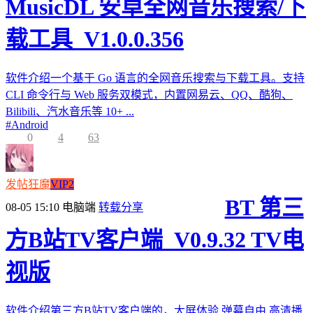
MusicDL 安卓全网音乐搜索/下
载工具_V1.0.0.356
软件介绍一个基于 Go 语言的全网音乐搜索与下载工具。支持
CLI 命令行与 Web 服务双模式，内置网易云、QQ、酷狗、
Bilibili、汽水音乐等 10+ ...
#
Android
0
4
63
发帖狂魔
VIP2
BT 第三
08-05 15:10
电脑端
转载分享
方B站TV客户端_V0.9.32 TV电
视版
软件介绍第三方B站TV客户端的，大屏体验,弹幕自由,高清播