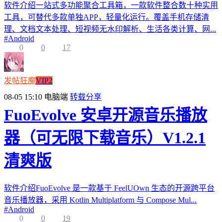
软件介绍一站式多功能聚合工具箱，一款软件整合数十种实用
工具，可替代多款单独APP，轻量化运行。覆盖手机存储清
理、文档文本处理、短视频无水印解析、生活各类计算、网...
#
Android
0
0
17
发帖狂魔
VIP2
08-05 15:10
电脑端
转载分享
FuoEvolve 安卓开源音乐播放
器（可无限下载音乐）V1.2.1
清爽版
软件介绍FuoEvolve 是一款基于 FeelUOwn 生态的开源跨平台
音乐播放器，采用 Kotlin Multiplatform 与 Compose Mul...
#
Android
0
0
19