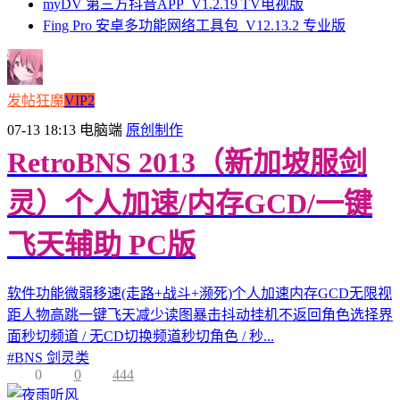
myDV 第三方抖音APP_V1.2.19 TV电视版
Fing Pro 安卓多功能网络工具包_V12.13.2 专业版
发帖狂魔
VIP2
07-13 18:13
电脑端
原创制作
RetroBNS 2013（新加坡服剑
灵）个人加速/内存GCD/一键
飞天辅助 PC版
软件功能微弱移速(走路+战斗+濒死)个人加速内存GCD无限视
距人物高跳一键飞天减少读图暴击抖动挂机不返回角色选择界
面秒切频道 / 无CD切换频道秒切角色 / 秒...
#
BNS 剑灵类
0
0
444