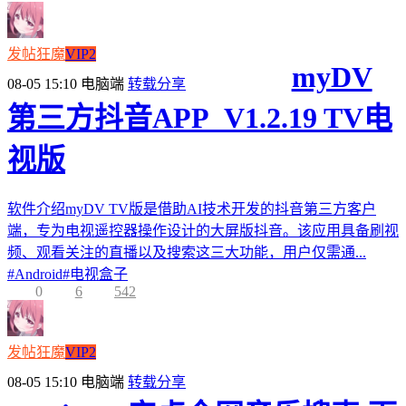
发帖狂魔
VIP2
myDV
08-05 15:10
电脑端
转载分享
第三方抖音APP_V1.2.19 TV电
视版
软件介绍myDV TV版是借助AI技术开发的抖音第三方客户
端，专为电视遥控器操作设计的大屏版抖音。该应用具备刷视
频、观看关注的直播以及搜索这三大功能，用户仅需通...
#
Android
#
电视盒子
0
6
542
发帖狂魔
VIP2
08-05 15:10
电脑端
转载分享