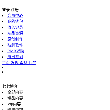
登录
注册
会员中心
我的钱包
收入记录
精品资源
原创制作
破解软件
RMB求助
每日签到
主页
发现
消息
我的
七七博客
全部内容
精品内容
Vip内容
精华内容