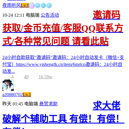
方
人
官
员
夜雨听风
Lv.9
邀请码
10-24 12:11
电脑端
公告活动
获取/金币充值/客服QQ联系方
式/各种常见问题 请看此贴
24小时自助获取“邀请码”邀请码：24小时自动发卡（微信+支
付宝）https://www.yishengfk.cn/item/6mrlcp邀请码：24小时自
动发...
4
49
16.59w
a20880702
Lv.1
求大佬
昨天 01:45
电脑端
悬赏求助
破解个辅助工具 有偿！有偿！