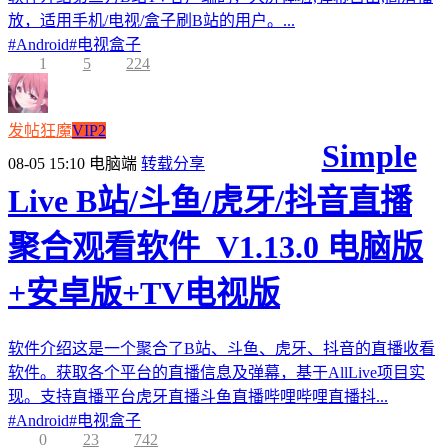
放，适用手机/电视/盒子刷B站的用户。...
#
Android
#
电视盒子
1
5
224
发帖狂魔
VIP2
Simple
08-05 15:10
电脑端
转载分享
Live B站/斗鱼/虎牙/抖音直播
聚合观看软件_V1.13.0 电脑版
+安卓版+TV电视版
软件介绍这是一个聚合了B站、斗鱼、虎牙、抖音的直播收看
软件。获取各个平台的直播信息及弹幕，基于AllLive项目实
现。支持直播平台虎牙直播斗鱼直播哔哩哔哩直播抖...
#
Android
#
电视盒子
0
23
742