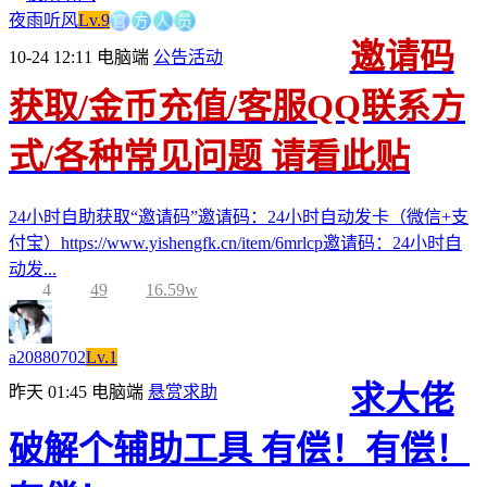
官
方
人
员
夜雨听风
Lv.9
邀请码
10-24 12:11
电脑端
公告活动
获取/金币充值/客服QQ联系方
式/各种常见问题 请看此贴
24小时自助获取“邀请码”邀请码：24小时自动发卡（微信+支
付宝）https://www.yishengfk.cn/item/6mrlcp邀请码：24小时自
动发...
4
49
16.59w
a20880702
Lv.1
求大佬
昨天 01:45
电脑端
悬赏求助
破解个辅助工具 有偿！有偿！