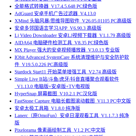
全能格式转换器_V17.4.5.648 PC绿色版
AdGuard 安卓手机广告过滤器_V4.13.0
XMind 头脑风暴/思维导图软件_V26.05.01105 PC高级版
安卓多邻国语言学习APP_V6.90.3 高级版
Lj Video Downloader 安卓LJ视频下载器_V1.1.79 高级版
AIDA64 电脑硬件检测工具_V8.35 PC绿色版
MX Player 强大的安卓视频播放器_V3.0.13 专业版
IObit Advanced SystemCare 系统清理维护与安全防护软
件_V19.5.0.226 PC高级版
Stardock Start11 开始菜单增强工具_V2.74 高级版
Simple Live B站/斗鱼/虎牙/抖音直播聚合观看软件
_V1.13.0 电脑版+安卓版+TV电视版
HyperSnap 屏幕截图_V10.2.1 PC汉化版
FastStone Capture 电脑长截图滚动截图_V11.3 PC中文版
安卓太极工具箱_V1.8.0 纯净版
Lanerc（原OmoFun）安卓日漫观看工具_V1.1.7.3 纯净
版
Pixelorama 像素画绘制工具_V1.2 PC中文版