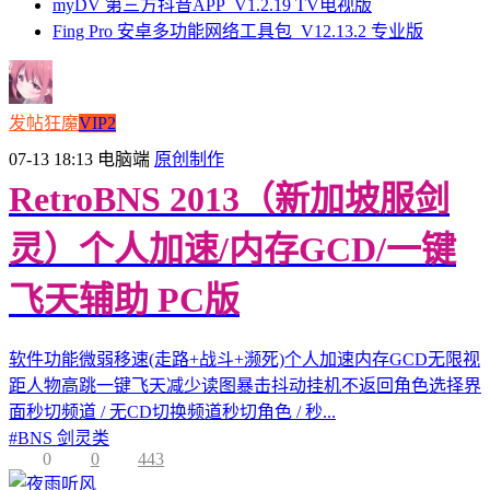
myDV 第三方抖音APP_V1.2.19 TV电视版
Fing Pro 安卓多功能网络工具包_V12.13.2 专业版
发帖狂魔
VIP2
07-13 18:13
电脑端
原创制作
RetroBNS 2013（新加坡服剑
灵）个人加速/内存GCD/一键
飞天辅助 PC版
软件功能微弱移速(走路+战斗+濒死)个人加速内存GCD无限视
距人物高跳一键飞天减少读图暴击抖动挂机不返回角色选择界
面秒切频道 / 无CD切换频道秒切角色 / 秒...
#
BNS 剑灵类
0
0
443