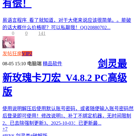
有偿！
易语言程序 看了就知道，对于大佬来说应该很简单。。能破
的话大概什么价格呢？可以私聊我！QQ20880702...
0
0
141
发帖狂魔
VIP2
剑灵最
08-05 15:10
电脑端
精品软件
新玫瑰卡刀宏_V4.8.2 PC高级
版
使用说明解压后使用默认账号密码，或者随便输入账号密码然
后登录即可使用！修改说明1、补丁不绑定机器，无时间限制
2、已去除强制更新3、2025-10-03：已更新最...
+7
#
BNS 剑灵类
#
破解版