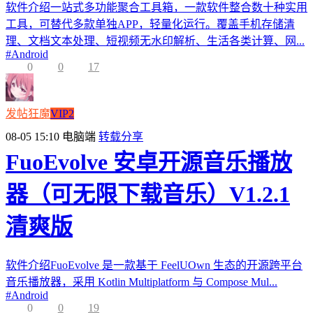
软件介绍一站式多功能聚合工具箱，一款软件整合数十种实用
工具，可替代多款单独APP，轻量化运行。覆盖手机存储清
理、文档文本处理、短视频无水印解析、生活各类计算、网...
#
Android
0
0
17
发帖狂魔
VIP2
08-05 15:10
电脑端
转载分享
FuoEvolve 安卓开源音乐播放
器（可无限下载音乐）V1.2.1
清爽版
软件介绍FuoEvolve 是一款基于 FeelUOwn 生态的开源跨平台
音乐播放器，采用 Kotlin Multiplatform 与 Compose Mul...
#
Android
0
0
19