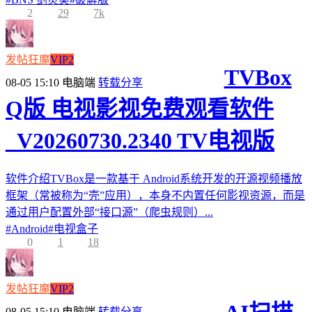
2
29
7k
发帖狂魔
VIP2
TVBox
08-05 15:10
电脑端
转载分享
Q版 电视影视免费观看软件
_V20260730.2340 TV电视版
软件介绍TVBox是一款基于 Android系统开发的开源视频播放
框架（常被称为“壳”应用），本身不内置任何影视资源，而是
通过用户配置外部“接口源”（爬虫规则）...
#
Android
#
电视盒子
0
1
18
发帖狂魔
VIP2
08-05 15:10
电脑端
转载分享