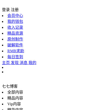
登录
注册
会员中心
我的钱包
收入记录
精品资源
原创制作
破解软件
RMB求助
每日签到
主页
发现
消息
我的
七七博客
全部内容
精品内容
Vip内容
精华内容