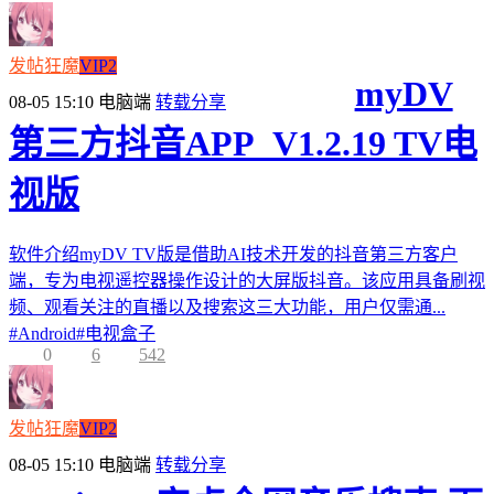
发帖狂魔
VIP2
myDV
08-05 15:10
电脑端
转载分享
第三方抖音APP_V1.2.19 TV电
视版
软件介绍myDV TV版是借助AI技术开发的抖音第三方客户
端，专为电视遥控器操作设计的大屏版抖音。该应用具备刷视
频、观看关注的直播以及搜索这三大功能，用户仅需通...
#
Android
#
电视盒子
0
6
542
发帖狂魔
VIP2
08-05 15:10
电脑端
转载分享