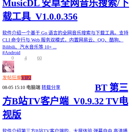
MusicDL 安卓全网音乐搜索/下
载工具_V1.0.0.356
软件介绍一个基于 Go 语言的全网音乐搜索与下载工具。支持
CLI 命令行与 Web 服务双模式，内置网易云、QQ、酷狗、
Bilibili、汽水音乐等 10+ ...
#
Android
0
4
60
发帖狂魔
VIP2
BT 第三
08-05 15:10
电脑端
转载分享
方B站TV客户端_V0.9.32 TV电
视版
软件介绍第三方B站TV客户端的，大屏体验,弹幕自由,高清播