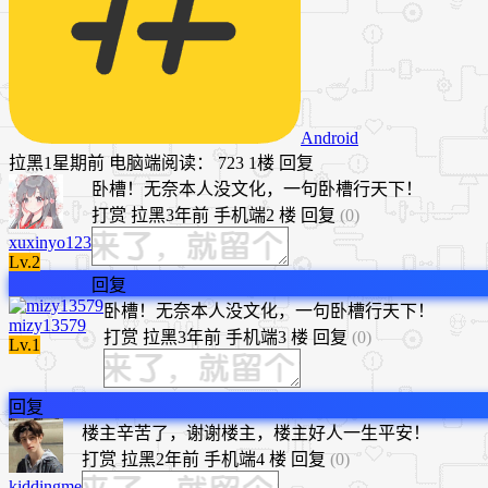
Android
拉黑
1星期前
电脑端
阅读： 723
1楼
回复
卧槽！无奈本人没文化，一句卧槽行天下！
打赏
拉黑
3年前
手机端
2 楼
回复
(0)
xuxinyo123
Lv.2
回复
卧槽！无奈本人没文化，一句卧槽行天下！
mizy13579
打赏
拉黑
3年前
手机端
3 楼
回复
(0)
Lv.1
回复
​楼主辛苦了，谢谢楼主，楼主好人一生平安！
打赏
拉黑
2年前
手机端
4 楼
回复
(0)
kiddingme