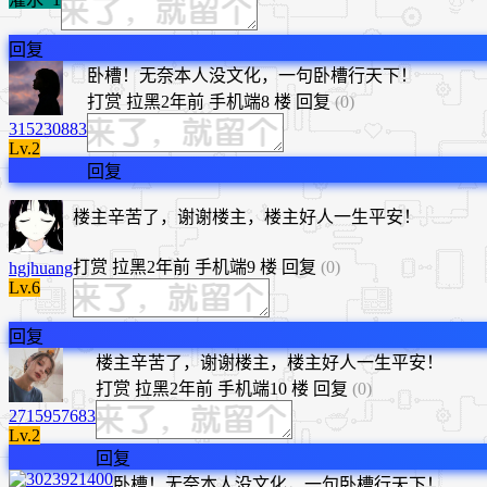
回复
卧槽！无奈本人没文化，一句卧槽行天下！
打赏
拉黑
2年前
手机端
8 楼
回复
(0)
315230883
Lv.2
回复
楼主辛苦了，谢谢楼主，楼主好人一生平安！
打赏
拉黑
2年前
手机端
9 楼
回复
(0)
hgjhuang
Lv.6
回复
​楼主辛苦了，谢谢楼主，楼主好人一生平安！
打赏
拉黑
2年前
手机端
10 楼
回复
(0)
2715957683
Lv.2
回复
卧槽！无奈本人没文化，一句卧槽行天下！