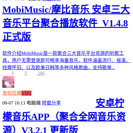
MobiMusic/摩比音乐 安卓三大
音乐平台聚合播放软件_V1.4.8
正式版
软件介绍MobiMusic是一款聚合三大音乐平台资源的听歌工
具，用户无需登录即可畅享海量音乐，软件涵盖流行、摇滚、
经典怀旧、以及欧美日韩等多种风格歌曲，支持歌单...
0
5
286
发帖狂魔
VIP2
安卓柠
08-07 16:13
电脑端
转载分享
檬音乐APP（聚合全网音乐资
源）V3.2.1 更新版