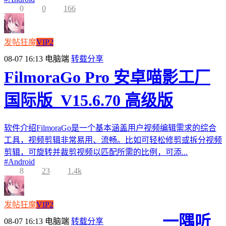
0
0
166
发帖狂魔
VIP2
08-07 16:13
电脑端
转载分享
FilmoraGo Pro 安卓喵影工厂
国际版_V15.6.70 高级版
软件介绍FilmoraGo是一个基本涵盖用户视频编辑需求的综合
工具，视频剪辑非常易用、流畅。比如可轻松修剪或拆分视频
剪辑，可旋转并裁剪视频以匹配所需的比例，可添...
#
Android
8
23
1.4k
发帖狂魔
VIP2
一隅听
08-07 16:13
电脑端
转载分享