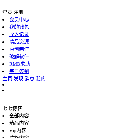
登录
注册
会员中心
我的钱包
收入记录
精品资源
原创制作
破解软件
RMB求助
每日签到
主页
发现
消息
我的
七七博客
全部内容
精品内容
Vip内容
精华内容