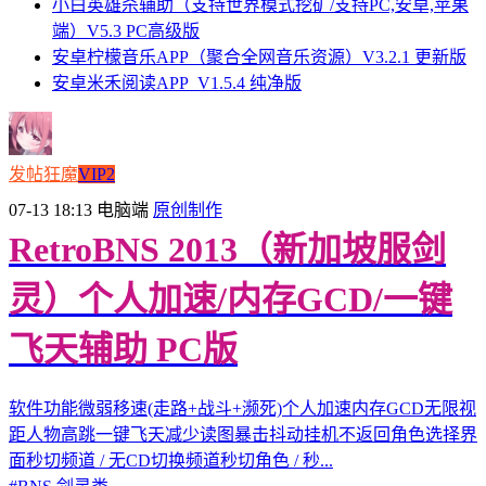
小白英雄杀辅助（支持世界模式挖矿/支持PC,安卓,苹果
端）V5.3 PC高级版
安卓柠檬音乐APP（聚合全网音乐资源）V3.2.1 更新版
安卓米禾阅读APP_V1.5.4 纯净版
发帖狂魔
VIP2
07-13 18:13
电脑端
原创制作
RetroBNS 2013（新加坡服剑
灵）个人加速/内存GCD/一键
飞天辅助 PC版
软件功能微弱移速(走路+战斗+濒死)个人加速内存GCD无限视
距人物高跳一键飞天减少读图暴击抖动挂机不返回角色选择界
面秒切频道 / 无CD切换频道秒切角色 / 秒...