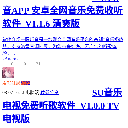
音APP 安卓全网音乐免费收听
软件_V1.1.6 清爽版
软件介绍一隅听音是一款聚合全网音乐平台的高颜*音乐播放
器，支持洛雪音源扩展，为您带来纯净、无广告的听歌体
验。...
#
Android
0
0
21
发帖狂魔
VIP2
SU音乐
08-07 16:13
电脑端
转载分享
电视免费听歌软件_V1.0.0 TV
电视版