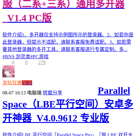
服（二系+三系）通用多开器
_V1.4 PC版
软件介绍1、多开器仅支持示例图所示的登录器。2、如若你是
此登录器，但提示不适配，请联系客服免费适配。3、如若需
要其他登录器的多开工具，请联系客服进行专属定制。多...
#
BNS 剑灵类
#
PC游戏
0
0
279
发帖狂魔
VIP2
Parallel
08-07 16:13
电脑端
转载分享
Space（LBE平行空间）安卓多
开神器_V4.0.9612 专业版
软件介绍LBE 平行空间「Parallel Space Pro」「原 LBE 双开大