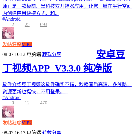
师」是一款极简、黑科技双开神器应用，让您一键在平行空间
内创建应用快捷方式，和...
#
Android
2
25
693
发帖狂魔
VIP2
安卓豆
08-07 16:13
电脑端
转载分享
丁视频APP_V3.3.0 纯净版
软件介绍豆丁视频这软件确实不错，秒播画质高清、多线路，
资源更新也挺快，不用登录。...
#
Android
0
12
470
发帖狂魔
VIP2
08-07 16:13
电脑端
转载分享