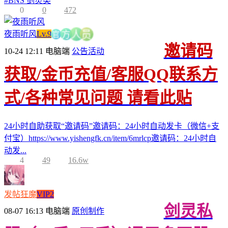
#
BNS 剑灵类
0
0
472
夜雨听风
Lv.9
员
人
官
方
邀请码
10-24 12:11
电脑端
公告活动
获取/金币充值/客服QQ联系方
式/各种常见问题 请看此贴
24小时自助获取“邀请码”邀请码：24小时自动发卡（微信+支
付宝）https://www.yishengfk.cn/item/6mrlcp邀请码：24小时自
动发...
4
49
16.6w
发帖狂魔
VIP2
剑灵私
08-07 16:13
电脑端
原创制作