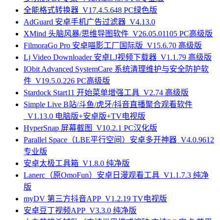
全能格式转换器_V17.4.5.648 PC绿色版
AdGuard 安卓手机广告过滤器_V4.13.0
XMind 头脑风暴/思维导图软件_V26.05.01105 PC高级版
FilmoraGo Pro 安卓喵影工厂国际版_V15.6.70 高级版
Lj Video Downloader 安卓LJ视频下载器_V1.1.79 高级版
IObit Advanced SystemCare 系统清理维护与安全防护软
件_V19.5.0.226 PC高级版
Stardock Start11 开始菜单增强工具_V2.74 高级版
Simple Live B站/斗鱼/虎牙/抖音直播聚合观看软件
_V1.13.0 电脑版+安卓版+TV电视版
HyperSnap 屏幕截图_V10.2.1 PC汉化版
Parallel Space（LBE平行空间）安卓多开神器_V4.0.9612
专业版
安卓太极工具箱_V1.8.0 纯净版
Lanerc（原OmoFun）安卓日漫观看工具_V1.1.7.3 纯净
版
myDV 第三方抖音APP_V1.2.19 TV电视版
安卓豆丁视频APP_V3.3.0 纯净版