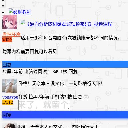
发帖狂魔
适用于那种每台电脑/每次被锁账号都不同的情况。
VIP2
隐藏内容需要回复可以看见
回复
拉黑
2年前
电脑端
阅读： 849
1楼
回复
卧槽！无奈本人没文化，一句卧槽行天下！
打赏
拉黑
2年前
手机端
2 楼
回复
(0)
yongyou
Lv.12
回复
卧槽！无奈本人没文化，一句卧槽行天下！