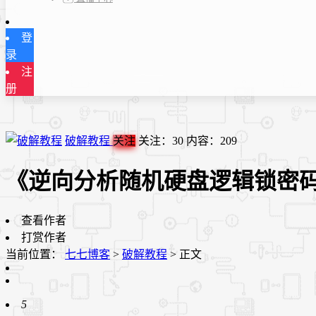
登
录
注
册
破解教程
关注
关注：
30
内容：
209
《逆向分析随机硬盘逻辑锁密
查看作者
打赏作者
当前位置：
七七博客
>
破解教程
>
正文
5