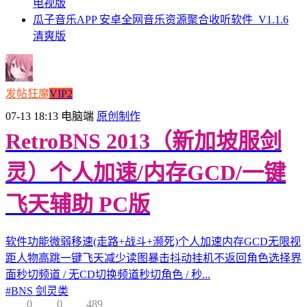
电视版
瓜子音乐APP 安卓全网音乐资源聚合收听软件_V1.1.6
清爽版
发帖狂魔
VIP2
07-13 18:13
电脑端
原创制作
RetroBNS 2013（新加坡服剑
灵）个人加速/内存GCD/一键
飞天辅助 PC版
软件功能微弱移速(走路+战斗+濒死)个人加速内存GCD无限视
距人物高跳一键飞天减少读图暴击抖动挂机不返回角色选择界
面秒切频道 / 无CD切换频道秒切角色 / 秒...
#
BNS 剑灵类
0
0
489