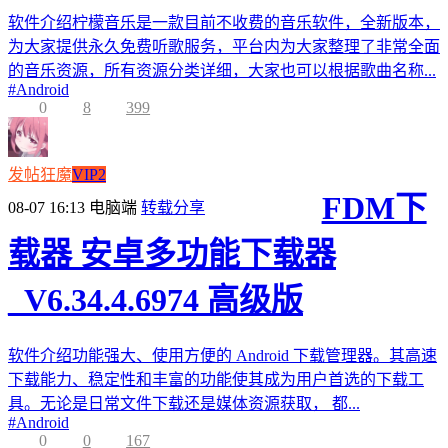
软件介绍柠檬音乐是一款目前不收费的音乐软件，全新版本，
为大家提供永久免费听歌服务，平台内为大家整理了非常全面
的音乐资源，所有资源分类详细，大家也可以根据歌曲名称...
#
Android
0
8
399
发帖狂魔
VIP2
FDM下
08-07 16:13
电脑端
转载分享
载器 安卓多功能下载器
_V6.34.4.6974 高级版
软件介绍功能强大、使用方便的 Android 下载管理器。其高速
下载能力、稳定性和丰富的功能使其成为用户首选的下载工
具。无论是日常文件下载还是媒体资源获取， 都...
#
Android
0
0
167