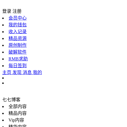
登录
注册
会员中心
我的钱包
收入记录
精品资源
原创制作
破解软件
RMB求助
每日签到
主页
发现
消息
我的
七七博客
全部内容
精品内容
Vip内容
精华内容