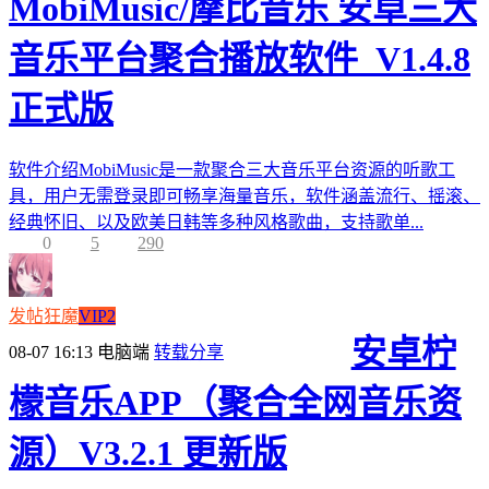
MobiMusic/摩比音乐 安卓三大
音乐平台聚合播放软件_V1.4.8
正式版
软件介绍MobiMusic是一款聚合三大音乐平台资源的听歌工
具，用户无需登录即可畅享海量音乐，软件涵盖流行、摇滚、
经典怀旧、以及欧美日韩等多种风格歌曲，支持歌单...
0
5
290
发帖狂魔
VIP2
安卓柠
08-07 16:13
电脑端
转载分享
檬音乐APP（聚合全网音乐资
源）V3.2.1 更新版