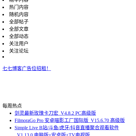
热门内容
随机内容
全部帖子
全部文章
全部动态
关注用户
关注论坛
七七博客广告位招租！
每周热点
剑灵最新玫瑰卡刀宏_V4.8.2 PC高级版
FilmoraGo Pro 安卓喵影工厂国际版_V15.6.70 高级版
Simple Live B站/斗鱼/虎牙/抖音直播聚合观看软件
_V1.13.0 电脑版+安卓版+TV电视版