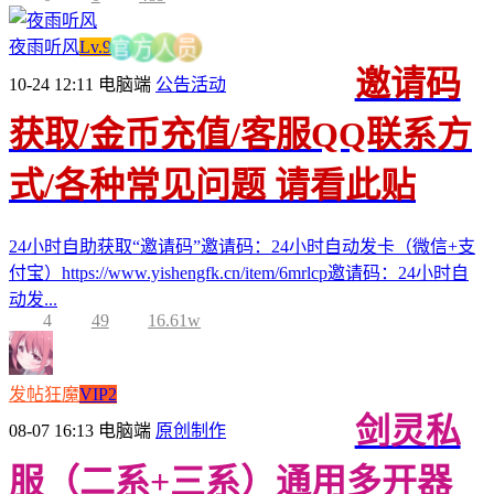
夜雨听风
Lv.9
员
官
人
方
邀请码
10-24 12:11
电脑端
公告活动
获取/金币充值/客服QQ联系方
式/各种常见问题 请看此贴
24小时自助获取“邀请码”邀请码：24小时自动发卡（微信+支
付宝）https://www.yishengfk.cn/item/6mrlcp邀请码：24小时自
动发...
4
49
16.61w
发帖狂魔
VIP2
剑灵私
08-07 16:13
电脑端
原创制作
服（二系+三系）通用多开器