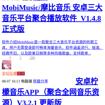
MobiMusic/摩比音乐 安卓三大
音乐平台聚合播放软件_V1.4.8
正式版
软件介绍MobiMusic是一款聚合三大音乐平台资源的听歌工
具，用户无需登录即可畅享海量音乐，软件涵盖流行、摇滚、
经典怀旧、以及欧美日韩等多种风格歌曲，支持歌单...
0
5
286
发帖狂魔
VIP2
安卓柠
08-07 16:13
电脑端
转载分享
檬音乐APP（聚合全网音乐资
源）V3.2.1 更新版