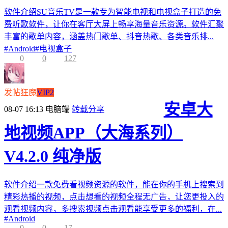
软件介绍SU音乐TV是一款专为智能电视和电视盒子打造的免
费听歌软件，让你在客厅大屏上畅享海量音乐资源。软件汇聚
丰富的歌单内容，涵盖热门歌单、抖音热歌、各类音乐排...
#
Android
#
电视盒子
0
0
127
发帖狂魔
VIP2
安卓大
08-07 16:13
电脑端
转载分享
地视频APP（大海系列）
V4.2.0 纯净版
软件介绍一款免费看视频资源的软件，能在你的手机上搜索到
精彩热播的视频，点击想看的视频全程无广告，让您更投入的
观看视频内容，多搜索视频点击观看能享受更多的福利，在...
#
Android
0
0
17