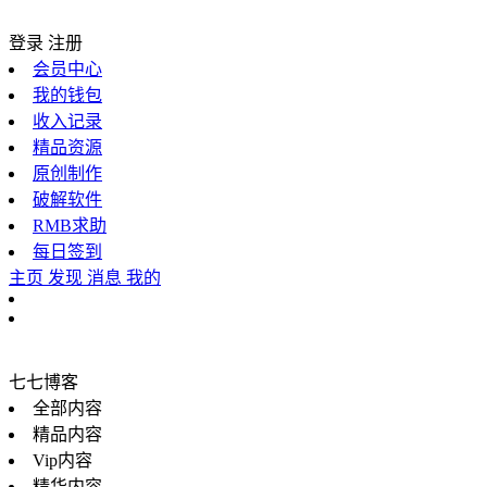
登录
注册
会员中心
我的钱包
收入记录
精品资源
原创制作
破解软件
RMB求助
每日签到
主页
发现
消息
我的
七七博客
全部内容
精品内容
Vip内容
精华内容