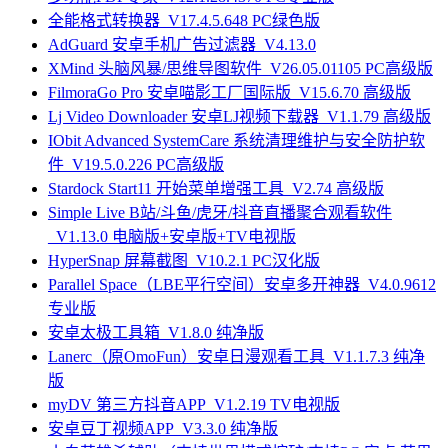
全能格式转换器_V17.4.5.648 PC绿色版
AdGuard 安卓手机广告过滤器_V4.13.0
XMind 头脑风暴/思维导图软件_V26.05.01105 PC高级版
FilmoraGo Pro 安卓喵影工厂国际版_V15.6.70 高级版
Lj Video Downloader 安卓LJ视频下载器_V1.1.79 高级版
IObit Advanced SystemCare 系统清理维护与安全防护软
件_V19.5.0.226 PC高级版
Stardock Start11 开始菜单增强工具_V2.74 高级版
Simple Live B站/斗鱼/虎牙/抖音直播聚合观看软件
_V1.13.0 电脑版+安卓版+TV电视版
HyperSnap 屏幕截图_V10.2.1 PC汉化版
Parallel Space（LBE平行空间）安卓多开神器_V4.0.9612
专业版
安卓太极工具箱_V1.8.0 纯净版
Lanerc（原OmoFun）安卓日漫观看工具_V1.1.7.3 纯净
版
myDV 第三方抖音APP_V1.2.19 TV电视版
安卓豆丁视频APP_V3.3.0 纯净版