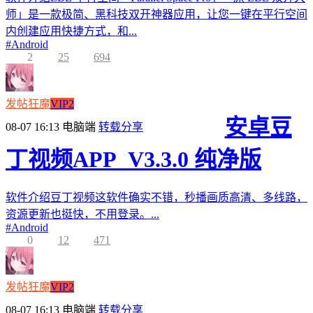
师」是一款极简、黑科技双开神器应用，让您一键在平行空间
内创建应用快捷方式，和...
#
Android
2
25
694
发帖狂魔
VIP2
安卓豆
08-07 16:13
电脑端
转载分享
丁视频APP_V3.3.0 纯净版
软件介绍豆丁视频这软件确实不错，秒播画质高清、多线路，
资源更新也挺快，不用登录。...
#
Android
0
12
471
发帖狂魔
VIP2
08-07 16:13
电脑端
转载分享