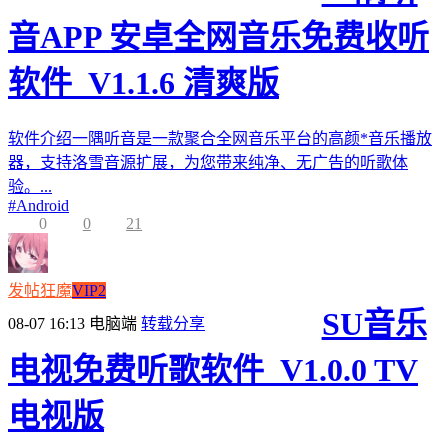
音APP 安卓全网音乐免费收听
软件_V1.1.6 清爽版
软件介绍一隅听音是一款聚合全网音乐平台的高颜*音乐播放
器，支持洛雪音源扩展，为您带来纯净、无广告的听歌体
验。...
#
Android
0
0
21
发帖狂魔
VIP2
SU音乐
08-07 16:13
电脑端
转载分享
电视免费听歌软件_V1.0.0 TV
电视版