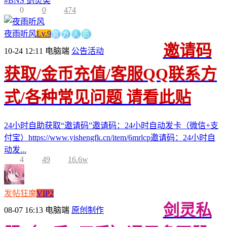
#
BNS 剑灵类
0
0
474
官
方
夜雨听风
Lv.9
人
员
邀请码
10-24 12:11
电脑端
公告活动
获取/金币充值/客服QQ联系方
式/各种常见问题 请看此贴
24小时自助获取“邀请码”邀请码：24小时自动发卡（微信+支
付宝）https://www.yishengfk.cn/item/6mrlcp邀请码：24小时自
动发...
4
49
16.6w
发帖狂魔
VIP2
剑灵私
08-07 16:13
电脑端
原创制作