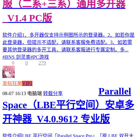
服（二系+三系）通用多开器
_V1.4 PC版
软件介绍1、多开器仅支持示例图所示的登录器。2、如若你是
此登录器，但提示不适配，请联系客服免费适配。3、如若需
要其他登录器的多开工具，请联系客服进行专属定制。多...
#
BNS 剑灵类
#
PC游戏
0
0
279
发帖狂魔
VIP2
Parallel
08-07 16:13
电脑端
转载分享
Space（LBE平行空间）安卓多
开神器_V4.0.9612 专业版
软件介绍LBE 平行空间「Parallel Space Pro」「原 LBE 双开大