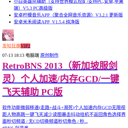
小白英雄杀辅助（支持世界模式挖矿/支持PC,安卓,苹果
端）V5.3 PC高级版
安卓柠檬音乐APP（聚合全网音乐资源）V3.2.1 更新版
安卓米禾阅读APP_V1.5.4 纯净版
发帖狂魔
VIP2
07-13 18:13
电脑端
原创制作
RetroBNS 2013（新加坡服剑
灵）个人加速/内存GCD/一键
飞天辅助 PC版
软件功能微弱移速(走路+战斗+濒死)个人加速内存GCD无限视
距人物高跳一键飞天减少读图暴击抖动挂机不返回角色选择界
面秒切频道 / 无CD切换频道秒切角色 / 秒...