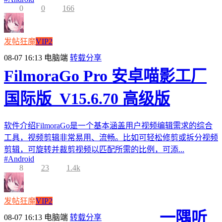
0
0
166
发帖狂魔
VIP2
08-07 16:13
电脑端
转载分享
FilmoraGo Pro 安卓喵影工厂
国际版_V15.6.70 高级版
软件介绍FilmoraGo是一个基本涵盖用户视频编辑需求的综合
工具，视频剪辑非常易用、流畅。比如可轻松修剪或拆分视频
剪辑，可旋转并裁剪视频以匹配所需的比例，可添...
#
Android
8
23
1.4k
发帖狂魔
VIP2
一隅听
08-07 16:13
电脑端
转载分享