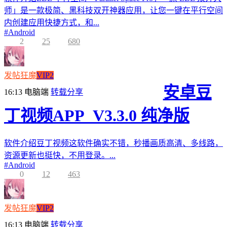
师」是一款极简、黑科技双开神器应用，让您一键在平行空间
内创建应用快捷方式，和...
#
Android
2
25
680
发帖狂魔
VIP2
安卓豆
16:13
电脑端
转载分享
丁视频APP_V3.3.0 纯净版
软件介绍豆丁视频这软件确实不错，秒播画质高清、多线路，
资源更新也挺快，不用登录。...
#
Android
0
12
463
发帖狂魔
VIP2
16:13
电脑端
转载分享