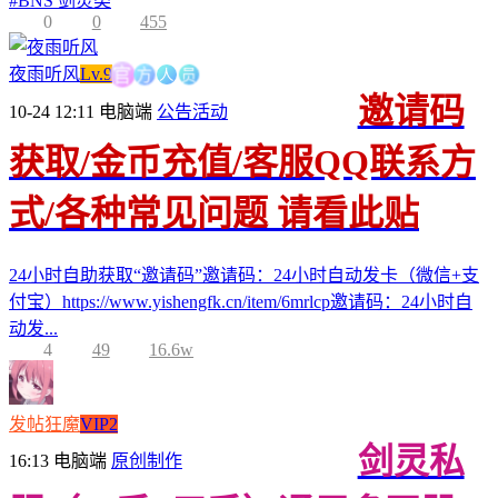
#
BNS 剑灵类
0
0
455
方
人
官
员
夜雨听风
Lv.9
邀请码
10-24 12:11
电脑端
公告活动
获取/金币充值/客服QQ联系方
式/各种常见问题 请看此贴
24小时自助获取“邀请码”邀请码：24小时自动发卡（微信+支
付宝）https://www.yishengfk.cn/item/6mrlcp邀请码：24小时自
动发...
4
49
16.6w
发帖狂魔
VIP2
剑灵私
16:13
电脑端
原创制作