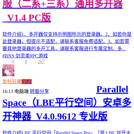
服（二系+三系）通用多开器
_V1.4 PC版
软件介绍1、多开器仅支持示例图所示的登录器。2、如若你是
此登录器，但提示不适配，请联系客服免费适配。3、如若需
要其他登录器的多开工具，请联系客服进行专属定制。多...
#
BNS 剑灵类
#
PC游戏
0
0
267
发帖狂魔
VIP2
Parallel
16:13
电脑端
转载分享
Space（LBE平行空间）安卓多
开神器_V4.0.9612 专业版
软件介绍LBE 平行空间「Parallel Space Pro」「原 LBE 双开大