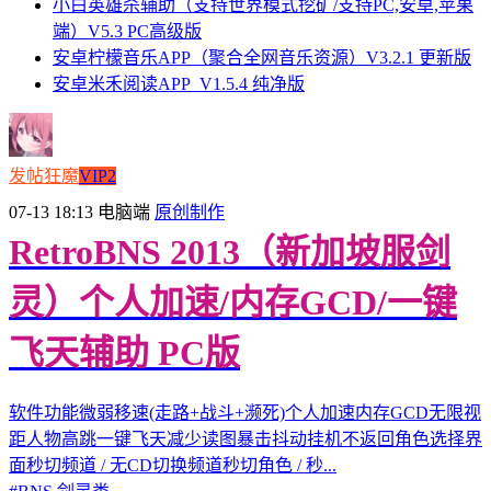
小白英雄杀辅助（支持世界模式挖矿/支持PC,安卓,苹果
端）V5.3 PC高级版
安卓柠檬音乐APP（聚合全网音乐资源）V3.2.1 更新版
安卓米禾阅读APP_V1.5.4 纯净版
发帖狂魔
VIP2
07-13 18:13
电脑端
原创制作
RetroBNS 2013（新加坡服剑
灵）个人加速/内存GCD/一键
飞天辅助 PC版
软件功能微弱移速(走路+战斗+濒死)个人加速内存GCD无限视
距人物高跳一键飞天减少读图暴击抖动挂机不返回角色选择界
面秒切频道 / 无CD切换频道秒切角色 / 秒...