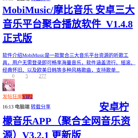
MobiMusic/摩比音乐 安卓三大
音乐平台聚合播放软件_V1.4.8
正式版
软件介绍MobiMusic是一款聚合三大音乐平台资源的听歌工
具，用户无需登录即可畅享海量音乐，软件涵盖流行、摇滚、
经典怀旧、以及欧美日韩等多种风格歌曲，支持歌单...
0
5
277
发帖狂魔
VIP2
安卓柠
16:13
电脑端
转载分享
檬音乐APP（聚合全网音乐资
源）V3.2.1 更新版