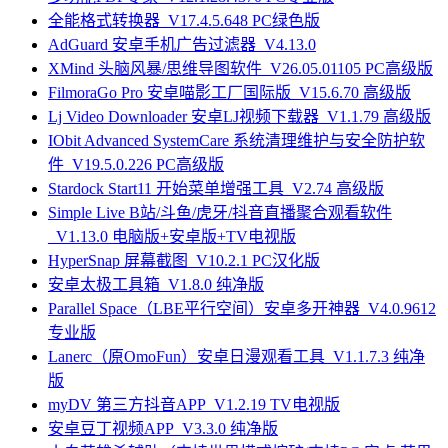
全能格式转换器_V17.4.5.648 PC绿色版
AdGuard 安卓手机广告过滤器_V4.13.0
XMind 头脑风暴/思维导图软件_V26.05.01105 PC高级版
FilmoraGo Pro 安卓喵影工厂国际版_V15.6.70 高级版
Lj Video Downloader 安卓LJ视频下载器_V1.1.79 高级版
IObit Advanced SystemCare 系统清理维护与安全防护软
件_V19.5.0.226 PC高级版
Stardock Start11 开始菜单增强工具_V2.74 高级版
Simple Live B站/斗鱼/虎牙/抖音直播聚合观看软件
_V1.13.0 电脑版+安卓版+TV电视版
HyperSnap 屏幕截图_V10.2.1 PC汉化版
安卓太极工具箱_V1.8.0 纯净版
Parallel Space（LBE平行空间）安卓多开神器_V4.0.9612
专业版
Lanerc（原OmoFun）安卓日漫观看工具_V1.1.7.3 纯净
版
myDV 第三方抖音APP_V1.2.19 TV电视版
安卓豆丁视频APP_V3.3.0 纯净版