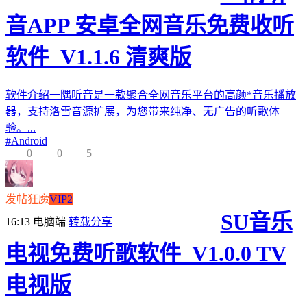
音APP 安卓全网音乐免费收听
软件_V1.1.6 清爽版
软件介绍一隅听音是一款聚合全网音乐平台的高颜*音乐播放
器，支持洛雪音源扩展，为您带来纯净、无广告的听歌体
验。...
#
Android
0
0
5
发帖狂魔
VIP2
SU音乐
16:13
电脑端
转载分享
电视免费听歌软件_V1.0.0 TV
电视版