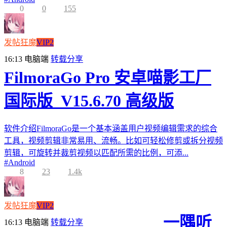
0
0
155
发帖狂魔
VIP2
16:13
电脑端
转载分享
FilmoraGo Pro 安卓喵影工厂
国际版_V15.6.70 高级版
软件介绍FilmoraGo是一个基本涵盖用户视频编辑需求的综合
工具，视频剪辑非常易用、流畅。比如可轻松修剪或拆分视频
剪辑，可旋转并裁剪视频以匹配所需的比例，可添...
#
Android
8
23
1.4k
发帖狂魔
VIP2
一隅听
16:13
电脑端
转载分享