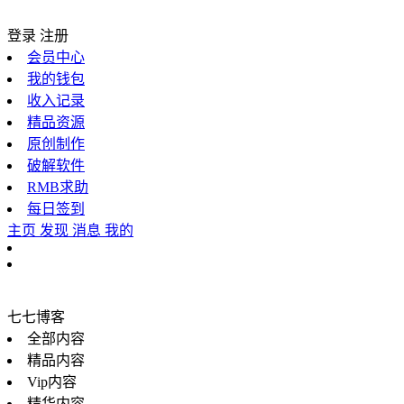
登录
注册
会员中心
我的钱包
收入记录
精品资源
原创制作
破解软件
RMB求助
每日签到
主页
发现
消息
我的
七七博客
全部内容
精品内容
Vip内容
精华内容