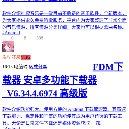
软件介绍柠檬音乐是一款目前不收费的音乐软件，全新版本，
为大家提供永久免费听歌服务，平台内为大家整理了非常全面
的音乐资源，所有资源分类详细，大家也可以根据歌曲名称...
#
Android
0
8
388
发帖狂魔
VIP2
FDM下
16:13
电脑端
转载分享
载器 安卓多功能下载器
_V6.34.4.6974 高级版
软件介绍功能强大、使用方便的 Android 下载管理器。其高速
下载能力、稳定性和丰富的功能使其成为用户首选的下载工
具。无论是日常文件下载还是媒体资源获取， 都...
#
Android