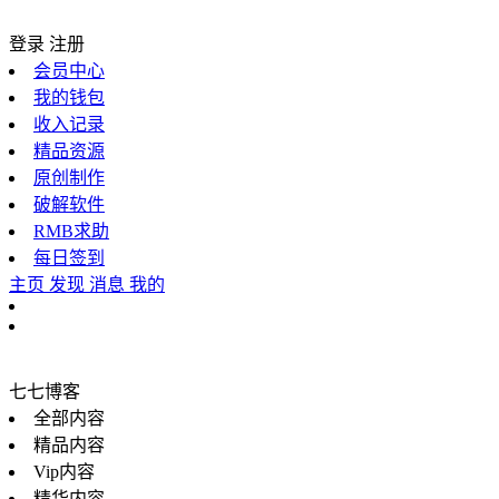
登录
注册
会员中心
我的钱包
收入记录
精品资源
原创制作
破解软件
RMB求助
每日签到
主页
发现
消息
我的
七七博客
全部内容
精品内容
Vip内容
精华内容