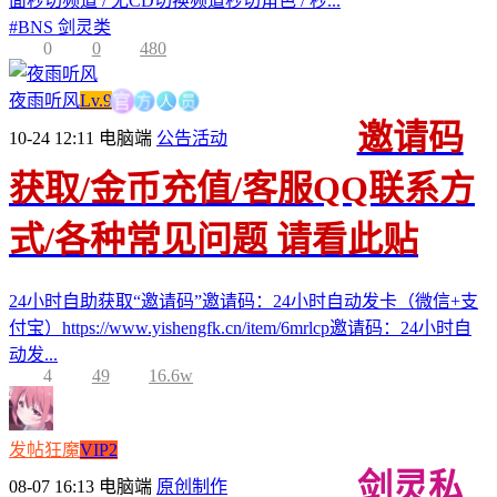
面秒切频道 / 无CD切换频道秒切角色 / 秒...
#
BNS 剑灵类
0
0
480
方
人
官
员
夜雨听风
Lv.9
邀请码
10-24 12:11
电脑端
公告活动
获取/金币充值/客服QQ联系方
式/各种常见问题 请看此贴
24小时自助获取“邀请码”邀请码：24小时自动发卡（微信+支
付宝）https://www.yishengfk.cn/item/6mrlcp邀请码：24小时自
动发...
4
49
16.6w
发帖狂魔
VIP2
剑灵私
08-07 16:13
电脑端
原创制作