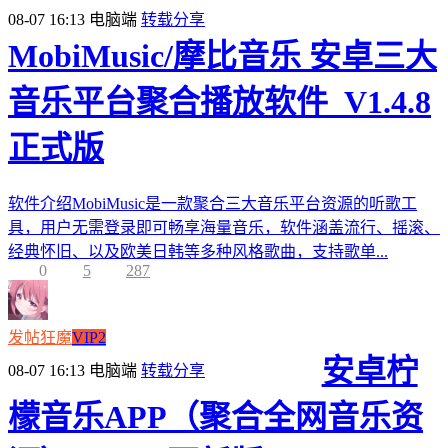
08-07 16:13
电脑端
转载分享
MobiMusic/摩比音乐 安卓三大
音乐平台聚合播放软件_V1.4.8
正式版
软件介绍MobiMusic是一款聚合三大音乐平台资源的听歌工
具，用户无需登录即可畅享海量音乐，软件涵盖流行、摇滚、
经典怀旧、以及欧美日韩等多种风格歌曲，支持歌单...
0
5
287
发帖狂魔
VIP2
安卓柠
08-07 16:13
电脑端
转载分享
檬音乐APP（聚合全网音乐资