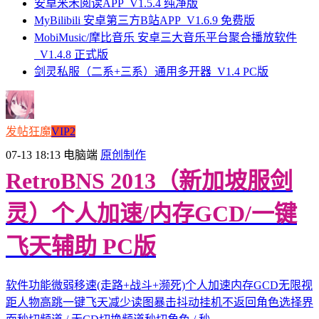
安卓米禾阅读APP_V1.5.4 纯净版
MyBilibili 安卓第三方B站APP_V1.6.9 免费版
MobiMusic/摩比音乐 安卓三大音乐平台聚合播放软件
_V1.4.8 正式版
剑灵私服（二系+三系）通用多开器_V1.4 PC版
发帖狂魔
VIP2
07-13 18:13
电脑端
原创制作
RetroBNS 2013（新加坡服剑
灵）个人加速/内存GCD/一键
飞天辅助 PC版
软件功能微弱移速(走路+战斗+濒死)个人加速内存GCD无限视
距人物高跳一键飞天减少读图暴击抖动挂机不返回角色选择界