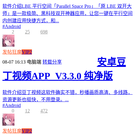
软件介绍LBE 平行空间「Parallel Space Pro」「原 LBE 双开大
师」是一款极简、黑科技双开神器应用，让您一键在平行空间
内创建应用快捷方式，和...
#
Android
2
25
698
发帖狂魔
VIP2
安卓豆
08-07 16:13
电脑端
转载分享
丁视频APP_V3.3.0 纯净版
软件介绍豆丁视频这软件确实不错，秒播画质高清、多线路，
资源更新也挺快，不用登录。...
#
Android
0
12
472
发帖狂魔
VIP2