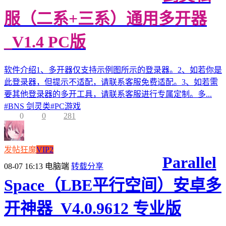
服（二系+三系）通用多开器
_V1.4 PC版
软件介绍1、多开器仅支持示例图所示的登录器。2、如若你是
此登录器，但提示不适配，请联系客服免费适配。3、如若需
要其他登录器的多开工具，请联系客服进行专属定制。多...
#
BNS 剑灵类
#
PC游戏
0
0
281
发帖狂魔
VIP2
Parallel
08-07 16:13
电脑端
转载分享
Space（LBE平行空间）安卓多
开神器_V4.0.9612 专业版