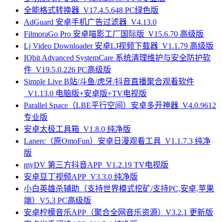
全能格式转换器_V17.4.5.648 PC绿色版
AdGuard 安卓手机广告过滤器_V4.13.0
FilmoraGo Pro 安卓喵影工厂国际版_V15.6.70 高级版
Lj Video Downloader 安卓LJ视频下载器_V1.1.79 高级版
IObit Advanced SystemCare 系统清理维护与安全防护软
件_V19.5.0.226 PC高级版
Simple Live B站/斗鱼/虎牙/抖音直播聚合观看软件
_V1.13.0 电脑版+安卓版+TV电视版
Parallel Space（LBE平行空间）安卓多开神器_V4.0.9612
专业版
安卓太极工具箱_V1.8.0 纯净版
Lanerc（原OmoFun）安卓日漫观看工具_V1.1.7.3 纯净
版
myDV 第三方抖音APP_V1.2.19 TV电视版
安卓豆丁视频APP_V3.3.0 纯净版
小白英雄杀辅助（支持世界模式挖矿/支持PC,安卓,苹果
端）V5.3 PC高级版
安卓柠檬音乐APP（聚合全网音乐资源）V3.2.1 更新版