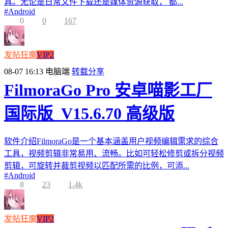
具。无论是日常文件下载还是媒体资源获取， 都...
#
Android
0
0
167
发帖狂魔
VIP2
08-07 16:13
电脑端
转载分享
FilmoraGo Pro 安卓喵影工厂
国际版_V15.6.70 高级版
软件介绍FilmoraGo是一个基本涵盖用户视频编辑需求的综合
工具，视频剪辑非常易用、流畅。比如可轻松修剪或拆分视频
剪辑，可旋转并裁剪视频以匹配所需的比例，可添...
#
Android
8
23
1.4k
发帖狂魔
VIP2