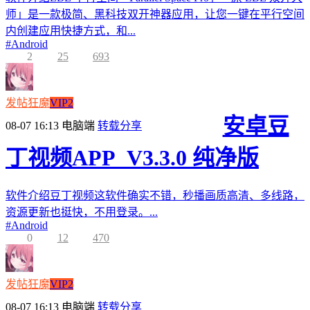
师」是一款极简、黑科技双开神器应用，让您一键在平行空间
内创建应用快捷方式，和...
#
Android
2
25
693
发帖狂魔
VIP2
安卓豆
08-07 16:13
电脑端
转载分享
丁视频APP_V3.3.0 纯净版
软件介绍豆丁视频这软件确实不错，秒播画质高清、多线路，
资源更新也挺快，不用登录。...
#
Android
0
12
470
发帖狂魔
VIP2
08-07 16:13
电脑端
转载分享