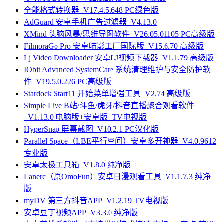
全能格式转换器_V17.4.5.648 PC绿色版
AdGuard 安卓手机广告过滤器_V4.13.0
XMind 头脑风暴/思维导图软件_V26.05.01105 PC高级版
FilmoraGo Pro 安卓喵影工厂国际版_V15.6.70 高级版
Lj Video Downloader 安卓LJ视频下载器_V1.1.79 高级版
IObit Advanced SystemCare 系统清理维护与安全防护软
件_V19.5.0.226 PC高级版
Stardock Start11 开始菜单增强工具_V2.74 高级版
Simple Live B站/斗鱼/虎牙/抖音直播聚合观看软件
_V1.13.0 电脑版+安卓版+TV电视版
HyperSnap 屏幕截图_V10.2.1 PC汉化版
Parallel Space（LBE平行空间）安卓多开神器_V4.0.9612
专业版
安卓太极工具箱_V1.8.0 纯净版
Lanerc（原OmoFun）安卓日漫观看工具_V1.1.7.3 纯净
版
myDV 第三方抖音APP_V1.2.19 TV电视版
安卓豆丁视频APP_V3.3.0 纯净版