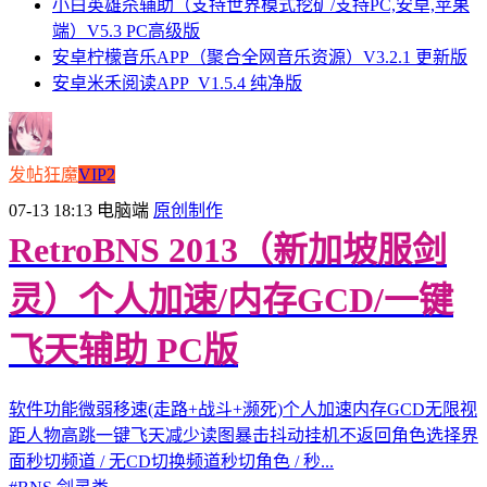
小白英雄杀辅助（支持世界模式挖矿/支持PC,安卓,苹果
端）V5.3 PC高级版
安卓柠檬音乐APP（聚合全网音乐资源）V3.2.1 更新版
安卓米禾阅读APP_V1.5.4 纯净版
发帖狂魔
VIP2
07-13 18:13
电脑端
原创制作
RetroBNS 2013（新加坡服剑
灵）个人加速/内存GCD/一键
飞天辅助 PC版
软件功能微弱移速(走路+战斗+濒死)个人加速内存GCD无限视
距人物高跳一键飞天减少读图暴击抖动挂机不返回角色选择界
面秒切频道 / 无CD切换频道秒切角色 / 秒...