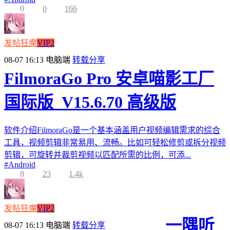
0
0
166
发帖狂魔
VIP2
08-07 16:13
电脑端
转载分享
FilmoraGo Pro 安卓喵影工厂
国际版_V15.6.70 高级版
软件介绍FilmoraGo是一个基本涵盖用户视频编辑需求的综合
工具，视频剪辑非常易用、流畅。比如可轻松修剪或拆分视频
剪辑，可旋转并裁剪视频以匹配所需的比例，可添...
#
Android
8
23
1.4k
发帖狂魔
VIP2
一隅听
08-07 16:13
电脑端
转载分享