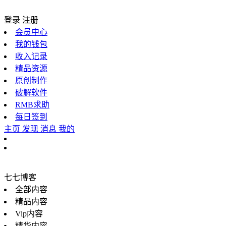
登录
注册
会员中心
我的钱包
收入记录
精品资源
原创制作
破解软件
RMB求助
每日签到
主页
发现
消息
我的
七七博客
全部内容
精品内容
Vip内容
精华内容