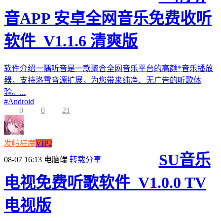
音APP 安卓全网音乐免费收听
软件_V1.1.6 清爽版
软件介绍一隅听音是一款聚合全网音乐平台的高颜*音乐播放
器，支持洛雪音源扩展，为您带来纯净、无广告的听歌体
验。...
#
Android
0
0
21
发帖狂魔
VIP2
SU音乐
08-07 16:13
电脑端
转载分享
电视免费听歌软件_V1.0.0 TV
电视版