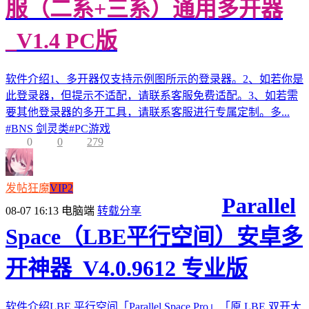
服（二系+三系）通用多开器
_V1.4 PC版
软件介绍1、多开器仅支持示例图所示的登录器。2、如若你是
此登录器，但提示不适配，请联系客服免费适配。3、如若需
要其他登录器的多开工具，请联系客服进行专属定制。多...
#
BNS 剑灵类
#
PC游戏
0
0
279
发帖狂魔
VIP2
Parallel
08-07 16:13
电脑端
转载分享
Space（LBE平行空间）安卓多
开神器_V4.0.9612 专业版
软件介绍LBE 平行空间「Parallel Space Pro」「原 LBE 双开大