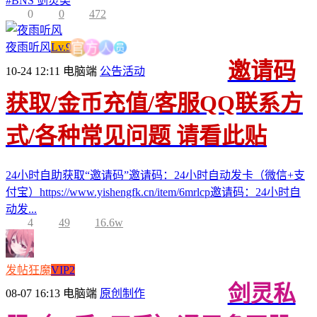
#
BNS 剑灵类
0
0
472
员
人
夜雨听风
Lv.9
方
官
邀请码
10-24 12:11
电脑端
公告活动
获取/金币充值/客服QQ联系方
式/各种常见问题 请看此贴
24小时自助获取“邀请码”邀请码：24小时自动发卡（微信+支
付宝）https://www.yishengfk.cn/item/6mrlcp邀请码：24小时自
动发...
4
49
16.6w
发帖狂魔
VIP2
剑灵私
08-07 16:13
电脑端
原创制作