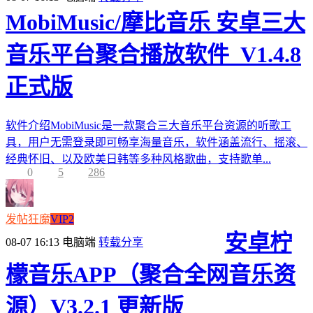
MobiMusic/摩比音乐 安卓三大
音乐平台聚合播放软件_V1.4.8
正式版
软件介绍MobiMusic是一款聚合三大音乐平台资源的听歌工
具，用户无需登录即可畅享海量音乐，软件涵盖流行、摇滚、
经典怀旧、以及欧美日韩等多种风格歌曲，支持歌单...
0
5
286
发帖狂魔
VIP2
安卓柠
08-07 16:13
电脑端
转载分享
檬音乐APP（聚合全网音乐资
源）V3.2.1 更新版