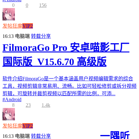
0
0
156
发帖狂魔
VIP2
16:13
电脑端
转载分享
FilmoraGo Pro 安卓喵影工厂
国际版_V15.6.70 高级版
软件介绍FilmoraGo是一个基本涵盖用户视频编辑需求的综合
工具，视频剪辑非常易用、流畅。比如可轻松修剪或拆分视频
剪辑，可旋转并裁剪视频以匹配所需的比例，可添...
#
Android
8
23
1.4k
发帖狂魔
VIP2
一隅听
16:13
电脑端
转载分享