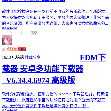
软件介绍柠檬音乐是一款目前不收费的音乐软件，全新版本，
为大家提供永久免费听歌服务，平台内为大家整理了非常全面
的音乐资源，所有资源分类详细，大家也可以根据歌曲名称...
#
Android
0
8
388
发帖狂魔
VIP2
FDM下
16:13
电脑端
转载分享
载器 安卓多功能下载器
_V6.34.4.6974 高级版
软件介绍功能强大、使用方便的 Android 下载管理器。其高速
下载能力、稳定性和丰富的功能使其成为用户首选的下载工
具。无论是日常文件下载还是媒体资源获取， 都...
#
Android