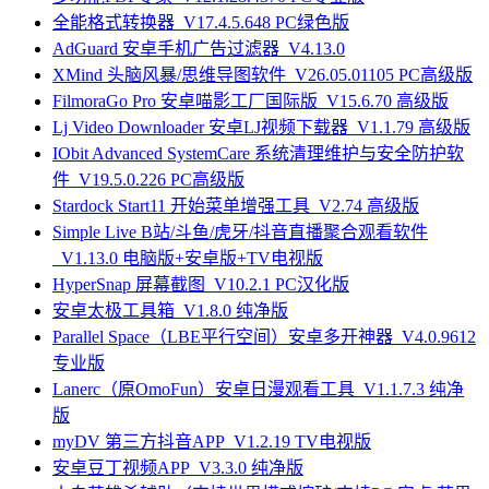
全能格式转换器_V17.4.5.648 PC绿色版
AdGuard 安卓手机广告过滤器_V4.13.0
XMind 头脑风暴/思维导图软件_V26.05.01105 PC高级版
FilmoraGo Pro 安卓喵影工厂国际版_V15.6.70 高级版
Lj Video Downloader 安卓LJ视频下载器_V1.1.79 高级版
IObit Advanced SystemCare 系统清理维护与安全防护软
件_V19.5.0.226 PC高级版
Stardock Start11 开始菜单增强工具_V2.74 高级版
Simple Live B站/斗鱼/虎牙/抖音直播聚合观看软件
_V1.13.0 电脑版+安卓版+TV电视版
HyperSnap 屏幕截图_V10.2.1 PC汉化版
安卓太极工具箱_V1.8.0 纯净版
Parallel Space（LBE平行空间）安卓多开神器_V4.0.9612
专业版
Lanerc（原OmoFun）安卓日漫观看工具_V1.1.7.3 纯净
版
myDV 第三方抖音APP_V1.2.19 TV电视版
安卓豆丁视频APP_V3.3.0 纯净版