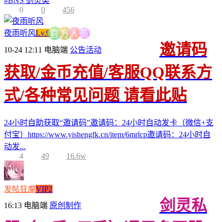
#
BNS 剑灵类
0
0
456
员
夜雨听风
Lv.9
人
方
官
邀请码
10-24 12:11
电脑端
公告活动
获取/金币充值/客服QQ联系方
式/各种常见问题 请看此贴
24小时自助获取“邀请码”邀请码：24小时自动发卡（微信+支
付宝）https://www.yishengfk.cn/item/6mrlcp邀请码：24小时自
动发...
4
49
16.6w
发帖狂魔
VIP2
剑灵私
16:13
电脑端
原创制作