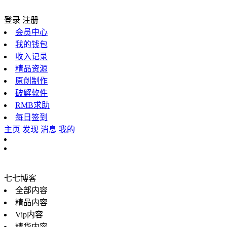
登录
注册
会员中心
我的钱包
收入记录
精品资源
原创制作
破解软件
RMB求助
每日签到
主页
发现
消息
我的
七七博客
全部内容
精品内容
Vip内容
精华内容