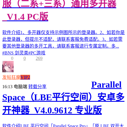
服（二系+三系）通用多开器
_V1.4 PC版
软件介绍1、多开器仅支持示例图所示的登录器。2、如若你是
此登录器，但提示不适配，请联系客服免费适配。3、如若需
要其他登录器的多开工具，请联系客服进行专属定制。多...
#
BNS 剑灵类
#
PC游戏
0
0
269
发帖狂魔
VIP2
Parallel
16:13
电脑端
转载分享
Space（LBE平行空间）安卓多
开神器_V4.0.9612 专业版
软件介绍LBE 平行空间「Parallel Space Pro」「原 LBE 双开大