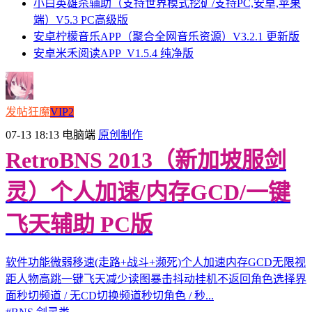
小白英雄杀辅助（支持世界模式挖矿/支持PC,安卓,苹果
端）V5.3 PC高级版
安卓柠檬音乐APP（聚合全网音乐资源）V3.2.1 更新版
安卓米禾阅读APP_V1.5.4 纯净版
发帖狂魔
VIP2
07-13 18:13
电脑端
原创制作
RetroBNS 2013（新加坡服剑
灵）个人加速/内存GCD/一键
飞天辅助 PC版
软件功能微弱移速(走路+战斗+濒死)个人加速内存GCD无限视
距人物高跳一键飞天减少读图暴击抖动挂机不返回角色选择界
面秒切频道 / 无CD切换频道秒切角色 / 秒...