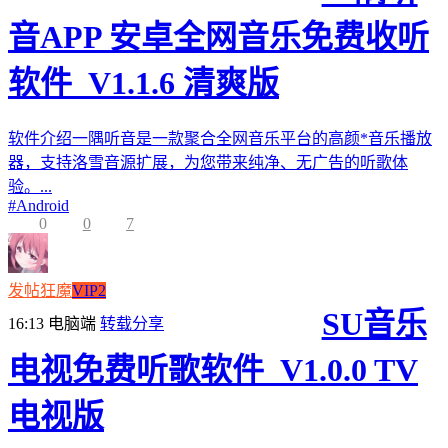
音APP 安卓全网音乐免费收听
软件_V1.1.6 清爽版
软件介绍一隅听音是一款聚合全网音乐平台的高颜*音乐播放
器，支持洛雪音源扩展，为您带来纯净、无广告的听歌体
验。...
#
Android
0
0
7
发帖狂魔
VIP2
SU音乐
16:13
电脑端
转载分享
电视免费听歌软件_V1.0.0 TV
电视版