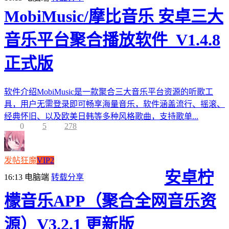
MobiMusic/摩比音乐 安卓三大
音乐平台聚合播放软件_V1.4.8
正式版
软件介绍MobiMusic是一款聚合三大音乐平台资源的听歌工
具，用户无需登录即可畅享海量音乐，软件涵盖流行、摇滚、
经典怀旧、以及欧美日韩等多种风格歌曲，支持歌单...
0
5
278
发帖狂魔
VIP2
安卓柠
16:13
电脑端
转载分享
檬音乐APP（聚合全网音乐资
源）V3.2.1 更新版