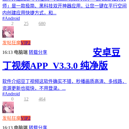
师」是一款极简、黑科技双开神器应用，让您一键在平行空间
内创建应用快捷方式，和...
#
Android
2
25
680
发帖狂魔
VIP2
安卓豆
16:13
电脑端
转载分享
丁视频APP_V3.3.0 纯净版
软件介绍豆丁视频这软件确实不错，秒播画质高清、多线路，
资源更新也挺快，不用登录。...
#
Android
0
12
464
发帖狂魔
VIP2
16:13
电脑端
转载分享