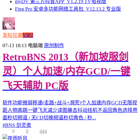
myDV 第三方抖音APP_V1.2.19 TV电视版
Fing Pro 安卓多功能网络工具包_V12.13.2 专业版
发帖狂魔
VIP2
07-13 18:13
电脑端
原创制作
RetroBNS 2013（新加坡服剑
灵）个人加速/内存GCD/一键
飞天辅助 PC版
软件功能微弱移速(走路+战斗+濒死)个人加速内存GCD无限视
距人物高跳一键飞天减少读图暴击抖动挂机不返回角色选择界
面秒切频道 / 无CD切换频道秒切角色 / 秒...
#
BNS 剑灵类
0
0
444