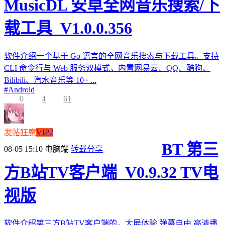
MusicDL 安卓全网音乐搜索/下
载工具_V1.0.0.356
软件介绍一个基于 Go 语言的全网音乐搜索与下载工具。支持
CLI 命令行与 Web 服务双模式，内置网易云、QQ、酷狗、
Bilibili、汽水音乐等 10+ ...
#
Android
0
4
61
发帖狂魔
VIP2
BT 第三
08-05 15:10
电脑端
转载分享
方B站TV客户端_V0.9.32 TV电
视版
软件介绍第三方B站TV客户端的，大屏体验,弹幕自由,高清播