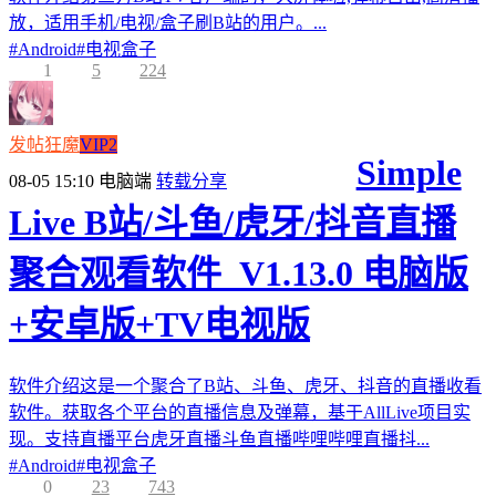
放，适用手机/电视/盒子刷B站的用户。...
#
Android
#
电视盒子
1
5
224
发帖狂魔
VIP2
Simple
08-05 15:10
电脑端
转载分享
Live B站/斗鱼/虎牙/抖音直播
聚合观看软件_V1.13.0 电脑版
+安卓版+TV电视版
软件介绍这是一个聚合了B站、斗鱼、虎牙、抖音的直播收看
软件。获取各个平台的直播信息及弹幕，基于AllLive项目实
现。支持直播平台虎牙直播斗鱼直播哔哩哔哩直播抖...
#
Android
#
电视盒子
0
23
743