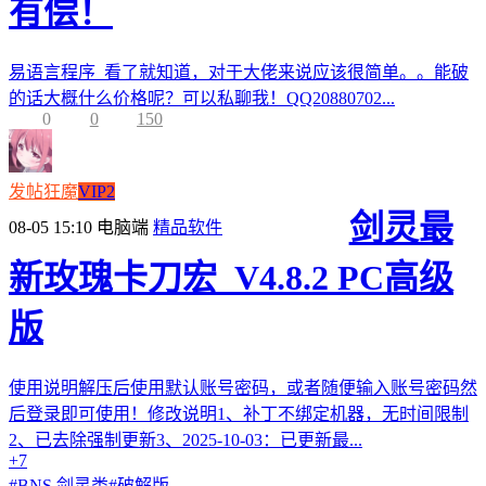
有偿！
易语言程序 看了就知道，对于大佬来说应该很简单。。能破
的话大概什么价格呢？可以私聊我！QQ20880702...
0
0
150
发帖狂魔
VIP2
剑灵最
08-05 15:10
电脑端
精品软件
新玫瑰卡刀宏_V4.8.2 PC高级
版
使用说明解压后使用默认账号密码，或者随便输入账号密码然
后登录即可使用！修改说明1、补丁不绑定机器，无时间限制
2、已去除强制更新3、2025-10-03：已更新最...
+7
#
BNS 剑灵类
#
破解版