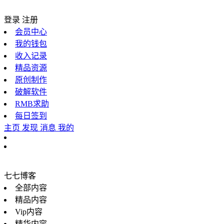
登录
注册
会员中心
我的钱包
收入记录
精品资源
原创制作
破解软件
RMB求助
每日签到
主页
发现
消息
我的
七七博客
全部内容
精品内容
Vip内容
精华内容