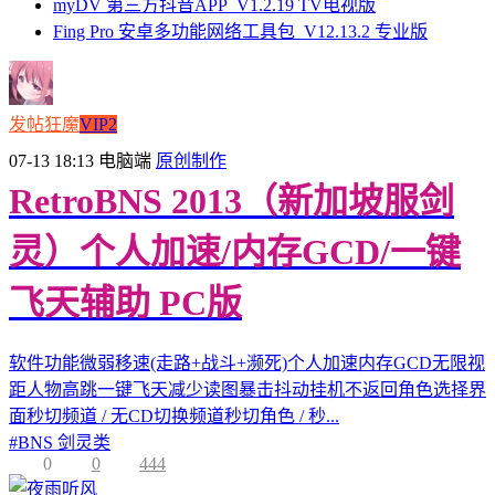
myDV 第三方抖音APP_V1.2.19 TV电视版
Fing Pro 安卓多功能网络工具包_V12.13.2 专业版
发帖狂魔
VIP2
07-13 18:13
电脑端
原创制作
RetroBNS 2013（新加坡服剑
灵）个人加速/内存GCD/一键
飞天辅助 PC版
软件功能微弱移速(走路+战斗+濒死)个人加速内存GCD无限视
距人物高跳一键飞天减少读图暴击抖动挂机不返回角色选择界
面秒切频道 / 无CD切换频道秒切角色 / 秒...
#
BNS 剑灵类
0
0
444