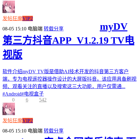
发帖狂魔
VIP2
myDV
08-05 15:10
电脑端
转载分享
第三方抖音APP_V1.2.19 TV电
视版
软件介绍myDV TV版是借助AI技术开发的抖音第三方客户
端，专为电视遥控器操作设计的大屏版抖音。该应用具备刷视
频、观看关注的直播以及搜索这三大功能，用户仅需通...
#
Android
#
电视盒子
0
6
542
发帖狂魔
VIP2
08-05 15:10
电脑端
转载分享