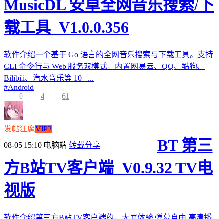
MusicDL 安卓全网音乐搜索/下
载工具_V1.0.0.356
软件介绍一个基于 Go 语言的全网音乐搜索与下载工具。支持
CLI 命令行与 Web 服务双模式，内置网易云、QQ、酷狗、
Bilibili、汽水音乐等 10+ ...
#
Android
0
4
61
发帖狂魔
VIP2
BT 第三
08-05 15:10
电脑端
转载分享
方B站TV客户端_V0.9.32 TV电
视版
软件介绍第三方B站TV客户端的，大屏体验,弹幕自由,高清播