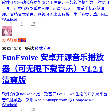
软件介绍一站式多功能聚合工具箱，一款软件整合数十种实用
工具，可替代多款单独APP，轻量化运行。覆盖手机存储清
理、文档文本处理、短视频无水印解析、生活各类计算、网...
#
Android
0
0
17
发帖狂魔
VIP2
08-05 15:10
电脑端
转载分享
FuoEvolve 安卓开源音乐播放
器（可无限下载音乐）V1.2.1
清爽版
软件介绍FuoEvolve 是一款基于 FeelUOwn 生态的开源跨平台
音乐播放器，采用 Kotlin Multiplatform 与 Compose Mul...
#
Android
0
0
19