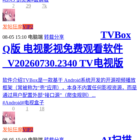
2
29
7k
发帖狂魔
VIP2
TVBox
08-05 15:10
电脑端
转载分享
Q版 电视影视免费观看软件
_V20260730.2340 TV电视版
软件介绍TVBox是一款基于 Android系统开发的开源视频播放
框架（常被称为“壳”应用），本身不内置任何影视资源，而是
通过用户配置外部“接口源”（爬虫规则）...
#
Android
#
电视盒子
0
1
18
发帖狂魔
VIP2
08-05 15:10
电脑端
转载分享