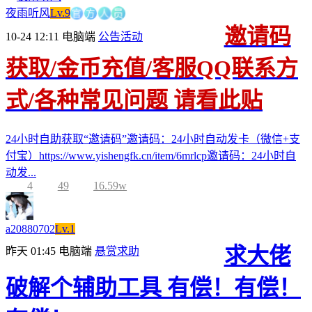
官
方
人
夜雨听风
Lv.9
员
邀请码
10-24 12:11
电脑端
公告活动
获取/金币充值/客服QQ联系方
式/各种常见问题 请看此贴
24小时自助获取“邀请码”邀请码：24小时自动发卡（微信+支
付宝）https://www.yishengfk.cn/item/6mrlcp邀请码：24小时自
动发...
4
49
16.59w
a20880702
Lv.1
求大佬
昨天 01:45
电脑端
悬赏求助
破解个辅助工具 有偿！有偿！