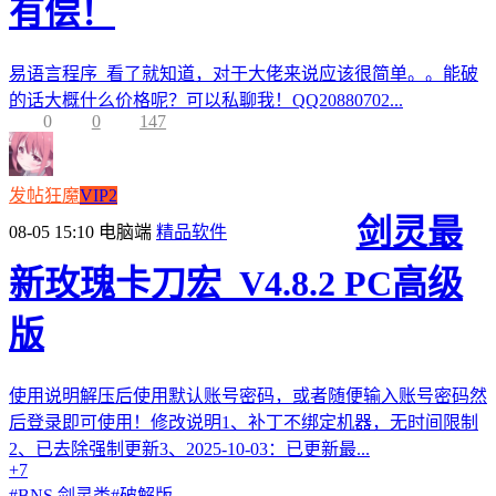
有偿！
易语言程序 看了就知道，对于大佬来说应该很简单。。能破
的话大概什么价格呢？可以私聊我！QQ20880702...
0
0
147
发帖狂魔
VIP2
剑灵最
08-05 15:10
电脑端
精品软件
新玫瑰卡刀宏_V4.8.2 PC高级
版
使用说明解压后使用默认账号密码，或者随便输入账号密码然
后登录即可使用！修改说明1、补丁不绑定机器，无时间限制
2、已去除强制更新3、2025-10-03：已更新最...
+7
#
BNS 剑灵类
#
破解版