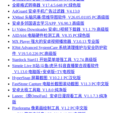
全能格式转换器_V17.4.5.648 PC绿色版
AdGuard 安卓手机广告过滤器_V4.13.0
XMind 头脑风暴/思维导图软件_V26.05.01105 PC高级版
安卓多邻国语言学习APP_V6.90.3 高级版
Lj Video Downloader 安卓LJ视频下载器_V1.1.79 高级版
AIDA64 电脑硬件检测工具_V8.35 PC绿色版
MX Player 强大的安卓视频播放器_V3.0.13 专业版
IObit Advanced SystemCare 系统清理维护与安全防护软
件_V19.5.0.226 PC高级版
Stardock Start11 开始菜单增强工具_V2.74 高级版
Simple Live B站/斗鱼/虎牙/抖音直播聚合观看软件
_V1.13.0 电脑版+安卓版+TV电视版
HyperSnap 屏幕截图_V10.2.1 PC汉化版
FastStone Capture 电脑长截图滚动截图_V11.3 PC中文版
安卓太极工具箱_V1.8.0 纯净版
Lanerc（原OmoFun）安卓日漫观看工具_V1.1.7.3 纯净
版
Pixelorama 像素画绘制工具_V1.2 PC中文版