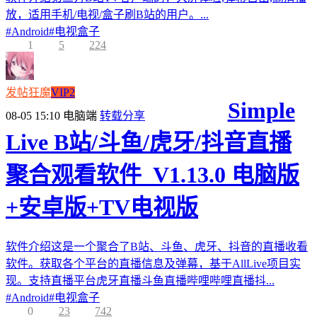
放，适用手机/电视/盒子刷B站的用户。...
#
Android
#
电视盒子
1
5
224
发帖狂魔
VIP2
Simple
08-05 15:10
电脑端
转载分享
Live B站/斗鱼/虎牙/抖音直播
聚合观看软件_V1.13.0 电脑版
+安卓版+TV电视版
软件介绍这是一个聚合了B站、斗鱼、虎牙、抖音的直播收看
软件。获取各个平台的直播信息及弹幕，基于AllLive项目实
现。支持直播平台虎牙直播斗鱼直播哔哩哔哩直播抖...
#
Android
#
电视盒子
0
23
742