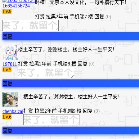
卧槽！无奈本人没文化，一句卧槽行天下！
16654156724
Lv.9
打赏
拉黑
2年前
手机端
7 楼
回复
(0)
回复
楼主辛苦了，谢谢楼主，楼主好人一生平安！
打赏
拉黑
2年前
手机端
8 楼
回复
(0)
197811
Lv.5
回复
楼主辛苦了，谢谢楼主，楼主好人一生平安！
打赏
拉黑
2年前
手机端
9 楼
回复
(0)
chenbaicai
Lv.6
回复