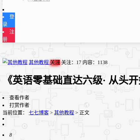
登
录
注
册
其他教程
关注
关注：
17
内容：
1138
《英语零基础直达六级· 从头
查看作者
打赏作者
当前位置：
七七博客
>
其他教程
>
正文
8