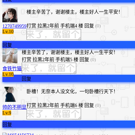
楼主辛苦了，谢谢楼主，楼主好人一生平安！
打赏
拉黑
2年前
手机端
4 楼
回复
(0)
1270749959
Lv.10
回复
​楼主辛苦了，谢谢楼主，楼主好人一生平安！
打赏
拉黑
2年前
手机端
5 楼
回复
(0)
食铁竹猫
Lv.10
回复
卧槽！无奈本人没文化，一句卧槽行天下！
打赏
拉黑
2年前
手机端
6 楼
回复
(0)
帅的不明显
Lv.9
回复