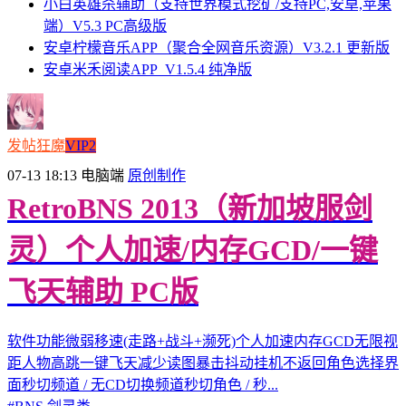
小白英雄杀辅助（支持世界模式挖矿/支持PC,安卓,苹果
端）V5.3 PC高级版
安卓柠檬音乐APP（聚合全网音乐资源）V3.2.1 更新版
安卓米禾阅读APP_V1.5.4 纯净版
发帖狂魔
VIP2
07-13 18:13
电脑端
原创制作
RetroBNS 2013（新加坡服剑
灵）个人加速/内存GCD/一键
飞天辅助 PC版
软件功能微弱移速(走路+战斗+濒死)个人加速内存GCD无限视
距人物高跳一键飞天减少读图暴击抖动挂机不返回角色选择界
面秒切频道 / 无CD切换频道秒切角色 / 秒...