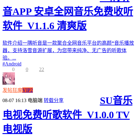
音APP 安卓全网音乐免费收听
软件_V1.1.6 清爽版
软件介绍一隅听音是一款聚合全网音乐平台的高颜*音乐播放
器，支持洛雪音源扩展，为您带来纯净、无广告的听歌体
验。...
#
Android
0
0
22
发帖狂魔
VIP2
SU音乐
08-07 16:13
电脑端
转载分享
电视免费听歌软件_V1.0.0 TV
电视版