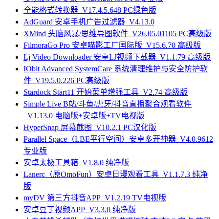
全能格式转换器_V17.4.5.648 PC绿色版
AdGuard 安卓手机广告过滤器_V4.13.0
XMind 头脑风暴/思维导图软件_V26.05.01105 PC高级版
FilmoraGo Pro 安卓喵影工厂国际版_V15.6.70 高级版
Lj Video Downloader 安卓LJ视频下载器_V1.1.79 高级版
IObit Advanced SystemCare 系统清理维护与安全防护软
件_V19.5.0.226 PC高级版
Stardock Start11 开始菜单增强工具_V2.74 高级版
Simple Live B站/斗鱼/虎牙/抖音直播聚合观看软件
_V1.13.0 电脑版+安卓版+TV电视版
HyperSnap 屏幕截图_V10.2.1 PC汉化版
Parallel Space（LBE平行空间）安卓多开神器_V4.0.9612
专业版
安卓太极工具箱_V1.8.0 纯净版
Lanerc（原OmoFun）安卓日漫观看工具_V1.1.7.3 纯净
版
myDV 第三方抖音APP_V1.2.19 TV电视版
安卓豆丁视频APP_V3.3.0 纯净版