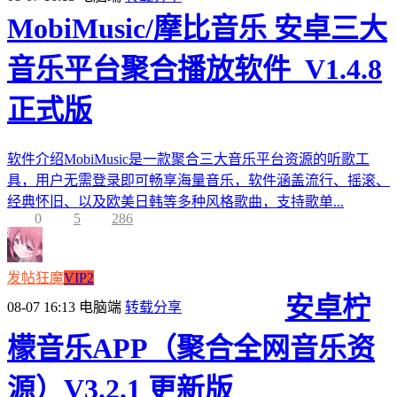
MobiMusic/摩比音乐 安卓三大
音乐平台聚合播放软件_V1.4.8
正式版
软件介绍MobiMusic是一款聚合三大音乐平台资源的听歌工
具，用户无需登录即可畅享海量音乐，软件涵盖流行、摇滚、
经典怀旧、以及欧美日韩等多种风格歌曲，支持歌单...
0
5
286
发帖狂魔
VIP2
安卓柠
08-07 16:13
电脑端
转载分享
檬音乐APP（聚合全网音乐资
源）V3.2.1 更新版