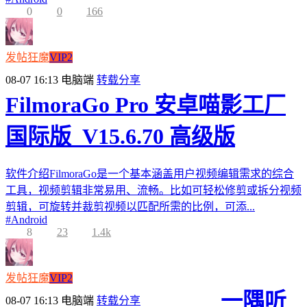
0
0
166
发帖狂魔
VIP2
08-07 16:13
电脑端
转载分享
FilmoraGo Pro 安卓喵影工厂
国际版_V15.6.70 高级版
软件介绍FilmoraGo是一个基本涵盖用户视频编辑需求的综合
工具，视频剪辑非常易用、流畅。比如可轻松修剪或拆分视频
剪辑，可旋转并裁剪视频以匹配所需的比例，可添...
#
Android
8
23
1.4k
发帖狂魔
VIP2
一隅听
08-07 16:13
电脑端
转载分享