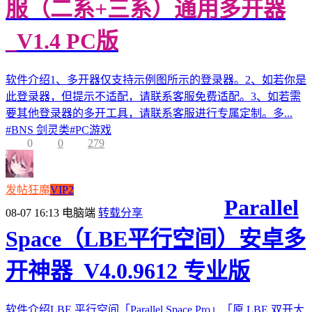
服（二系+三系）通用多开器
_V1.4 PC版
软件介绍1、多开器仅支持示例图所示的登录器。2、如若你是
此登录器，但提示不适配，请联系客服免费适配。3、如若需
要其他登录器的多开工具，请联系客服进行专属定制。多...
#
BNS 剑灵类
#
PC游戏
0
0
279
发帖狂魔
VIP2
Parallel
08-07 16:13
电脑端
转载分享
Space（LBE平行空间）安卓多
开神器_V4.0.9612 专业版
软件介绍LBE 平行空间「Parallel Space Pro」「原 LBE 双开大