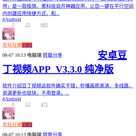
师」是一款极简、黑科技双开神器应用，让您一键在平行空间
内创建应用快捷方式，和...
#
Android
2
25
695
发帖狂魔
VIP2
安卓豆
08-07 16:13
电脑端
转载分享
丁视频APP_V3.3.0 纯净版
软件介绍豆丁视频这软件确实不错，秒播画质高清、多线路，
资源更新也挺快，不用登录。...
#
Android
0
12
471
发帖狂魔
VIP2
08-07 16:13
电脑端
转载分享