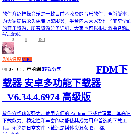
软件介绍柠檬音乐是一款目前不收费的音乐软件，全新版本，
为大家提供永久免费听歌服务，平台内为大家整理了非常全面
的音乐资源，所有资源分类详细，大家也可以根据歌曲名称...
#
Android
0
8
398
发帖狂魔
VIP2
FDM下
08-07 16:13
电脑端
转载分享
载器 安卓多功能下载器
_V6.34.4.6974 高级版
软件介绍功能强大、使用方便的 Android 下载管理器。其高速
下载能力、稳定性和丰富的功能使其成为用户首选的下载工
具。无论是日常文件下载还是媒体资源获取， 都...
#
Android