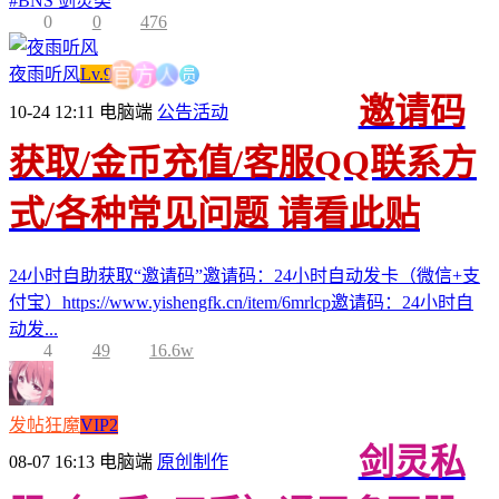
#
BNS 剑灵类
0
0
476
员
人
方
夜雨听风
Lv.9
官
邀请码
10-24 12:11
电脑端
公告活动
获取/金币充值/客服QQ联系方
式/各种常见问题 请看此贴
24小时自助获取“邀请码”邀请码：24小时自动发卡（微信+支
付宝）https://www.yishengfk.cn/item/6mrlcp邀请码：24小时自
动发...
4
49
16.6w
发帖狂魔
VIP2
剑灵私
08-07 16:13
电脑端
原创制作