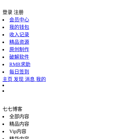
登录
注册
会员中心
我的钱包
收入记录
精品资源
原创制作
破解软件
RMB求助
每日签到
主页
发现
消息
我的
七七博客
全部内容
精品内容
Vip内容
精华内容