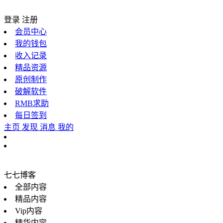
登录
注册
会员中心
我的钱包
收入记录
精品资源
原创制作
破解软件
RMB求助
每日签到
主页
发现
消息
我的
七七博客
全部内容
精品内容
Vip内容
精华内容