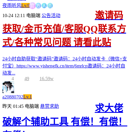
官
方
人
夜雨听风
Lv.9
员
邀请码
10-24 12:11
电脑端
公告活动
获取/金币充值/客服QQ联系方
式/各种常见问题 请看此贴
24小时自助获取“邀请码”邀请码：24小时自动发卡（微信+支
付宝）https://www.yishengfk.cn/item/6mrlcp邀请码：24小时自
动发...
4
49
16.59w
a20880702
Lv.1
求大佬
昨天 01:45
电脑端
悬赏求助
破解个辅助工具 有偿！有偿！