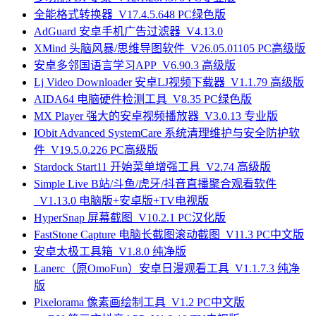
全能格式转换器_V17.4.5.648 PC绿色版
AdGuard 安卓手机广告过滤器_V4.13.0
XMind 头脑风暴/思维导图软件_V26.05.01105 PC高级版
安卓多邻国语言学习APP_V6.90.3 高级版
Lj Video Downloader 安卓LJ视频下载器_V1.1.79 高级版
AIDA64 电脑硬件检测工具_V8.35 PC绿色版
MX Player 强大的安卓视频播放器_V3.0.13 专业版
IObit Advanced SystemCare 系统清理维护与安全防护软
件_V19.5.0.226 PC高级版
Stardock Start11 开始菜单增强工具_V2.74 高级版
Simple Live B站/斗鱼/虎牙/抖音直播聚合观看软件
_V1.13.0 电脑版+安卓版+TV电视版
HyperSnap 屏幕截图_V10.2.1 PC汉化版
FastStone Capture 电脑长截图滚动截图_V11.3 PC中文版
安卓太极工具箱_V1.8.0 纯净版
Lanerc（原OmoFun）安卓日漫观看工具_V1.1.7.3 纯净
版
Pixelorama 像素画绘制工具_V1.2 PC中文版