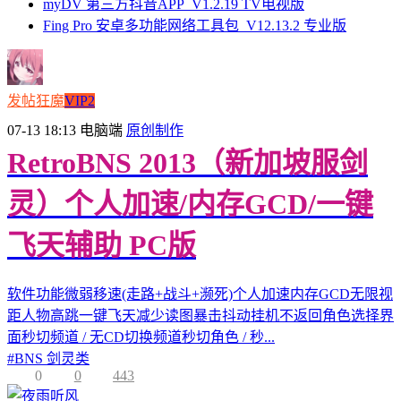
myDV 第三方抖音APP_V1.2.19 TV电视版
Fing Pro 安卓多功能网络工具包_V12.13.2 专业版
发帖狂魔
VIP2
07-13 18:13
电脑端
原创制作
RetroBNS 2013（新加坡服剑
灵）个人加速/内存GCD/一键
飞天辅助 PC版
软件功能微弱移速(走路+战斗+濒死)个人加速内存GCD无限视
距人物高跳一键飞天减少读图暴击抖动挂机不返回角色选择界
面秒切频道 / 无CD切换频道秒切角色 / 秒...
#
BNS 剑灵类
0
0
443