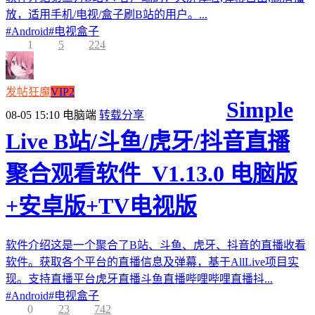
放，适用手机/电视/盒子刷B站的用户。...
#
Android
#
电视盒子
1
5
224
发帖狂魔
VIP2
Simple
08-05 15:10
电脑端
转载分享
Live B站/斗鱼/虎牙/抖音直播
聚合观看软件_V1.13.0 电脑版
+安卓版+TV电视版
软件介绍这是一个聚合了B站、斗鱼、虎牙、抖音的直播收看
软件。获取各个平台的直播信息及弹幕，基于AllLive项目实
现。支持直播平台虎牙直播斗鱼直播哔哩哔哩直播抖...
#
Android
#
电视盒子
0
23
742