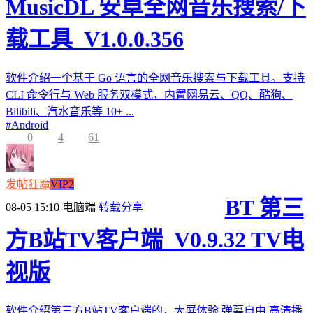
MusicDL 安卓全网音乐搜索/下
载工具_V1.0.0.356
软件介绍一个基于 Go 语言的全网音乐搜索与下载工具。支持
CLI 命令行与 Web 服务双模式，内置网易云、QQ、酷狗、
Bilibili、汽水音乐等 10+ ...
#
Android
0
4
61
发帖狂魔
VIP2
BT 第三
08-05 15:10
电脑端
转载分享
方B站TV客户端_V0.9.32 TV电
视版
软件介绍第三方B站TV客户端的，大屏体验,弹幕自由,高清播