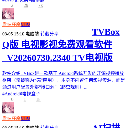
2
29
7k
发帖狂魔
VIP2
TVBox
08-05 15:10
电脑端
转载分享
Q版 电视影视免费观看软件
_V20260730.2340 TV电视版
软件介绍TVBox是一款基于 Android系统开发的开源视频播放
框架（常被称为“壳”应用），本身不内置任何影视资源，而是
通过用户配置外部“接口源”（爬虫规则）...
#
Android
#
电视盒子
0
1
18
发帖狂魔
VIP2
08-05 15:10
电脑端
转载分享