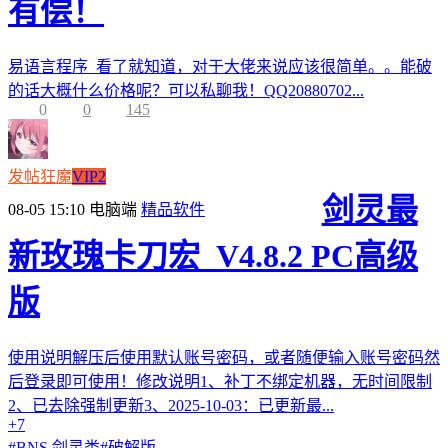
有偿！
易语言程序 看了就知道，对于大佬来说应该很简单。。能破
的话大概什么价格呢？可以私聊我！QQ20880702...
0
0
145
发帖狂魔
VIP2
剑灵最
08-05 15:10
电脑端
精品软件
新玫瑰卡刀宏_V4.8.2 PC高级
版
使用说明解压后使用默认账号密码，或者随便输入账号密码然
后登录即可使用！修改说明1、补丁不绑定机器，无时间限制
2、已去除强制更新3、2025-10-03：已更新最...
+7
#
BNS 剑灵类
#
破解版