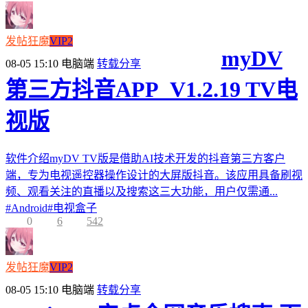
发帖狂魔
VIP2
myDV
08-05 15:10
电脑端
转载分享
第三方抖音APP_V1.2.19 TV电
视版
软件介绍myDV TV版是借助AI技术开发的抖音第三方客户
端，专为电视遥控器操作设计的大屏版抖音。该应用具备刷视
频、观看关注的直播以及搜索这三大功能，用户仅需通...
#
Android
#
电视盒子
0
6
542
发帖狂魔
VIP2
08-05 15:10
电脑端
转载分享