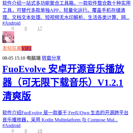
软件介绍一站式多功能聚合工具箱，一款软件整合数十种实用
工具，可替代多款单独APP，轻量化运行。覆盖手机存储清
理、文档文本处理、短视频无水印解析、生活各类计算、网...
#
Android
0
0
17
发帖狂魔
VIP2
08-05 15:10
电脑端
转载分享
FuoEvolve 安卓开源音乐播放
器（可无限下载音乐）V1.2.1
清爽版
软件介绍FuoEvolve 是一款基于 FeelUOwn 生态的开源跨平台
音乐播放器，采用 Kotlin Multiplatform 与 Compose Mul...
#
Android
0
0
19