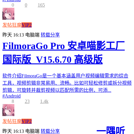
0
0
165
发帖狂魔
VIP2
昨天 16:13
电脑端
转载分享
FilmoraGo Pro 安卓喵影工厂
国际版_V15.6.70 高级版
软件介绍FilmoraGo是一个基本涵盖用户视频编辑需求的综合
工具，视频剪辑非常易用、流畅。比如可轻松修剪或拆分视频
剪辑，可旋转并裁剪视频以匹配所需的比例，可添...
#
Android
8
23
1.4k
发帖狂魔
VIP2
一隅听
昨天 16:13
电脑端
转载分享