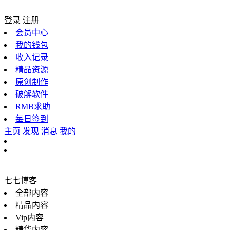
登录
注册
会员中心
我的钱包
收入记录
精品资源
原创制作
破解软件
RMB求助
每日签到
主页
发现
消息
我的
七七博客
全部内容
精品内容
Vip内容
精华内容