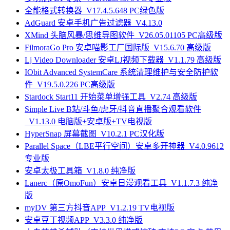
全能格式转换器_V17.4.5.648 PC绿色版
AdGuard 安卓手机广告过滤器_V4.13.0
XMind 头脑风暴/思维导图软件_V26.05.01105 PC高级版
FilmoraGo Pro 安卓喵影工厂国际版_V15.6.70 高级版
Lj Video Downloader 安卓LJ视频下载器_V1.1.79 高级版
IObit Advanced SystemCare 系统清理维护与安全防护软
件_V19.5.0.226 PC高级版
Stardock Start11 开始菜单增强工具_V2.74 高级版
Simple Live B站/斗鱼/虎牙/抖音直播聚合观看软件
_V1.13.0 电脑版+安卓版+TV电视版
HyperSnap 屏幕截图_V10.2.1 PC汉化版
Parallel Space（LBE平行空间）安卓多开神器_V4.0.9612
专业版
安卓太极工具箱_V1.8.0 纯净版
Lanerc（原OmoFun）安卓日漫观看工具_V1.1.7.3 纯净
版
myDV 第三方抖音APP_V1.2.19 TV电视版
安卓豆丁视频APP_V3.3.0 纯净版