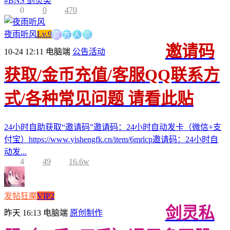
#
BNS 剑灵类
0
0
470
方
官
人
员
夜雨听风
Lv.9
邀请码
10-24 12:11
电脑端
公告活动
获取/金币充值/客服QQ联系方
式/各种常见问题 请看此贴
24小时自助获取“邀请码”邀请码：24小时自动发卡（微信+支
付宝）https://www.yishengfk.cn/item/6mrlcp邀请码：24小时自
动发...
4
49
16.6w
发帖狂魔
VIP2
剑灵私
昨天 16:13
电脑端
原创制作