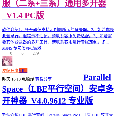
服（二系+三系）通用多开器
_V1.4 PC版
软件介绍1、多开器仅支持示例图所示的登录器。2、如若你是
此登录器，但提示不适配，请联系客服免费适配。3、如若需
要其他登录器的多开工具，请联系客服进行专属定制。多...
#
BNS 剑灵类
#
PC游戏
0
0
279
发帖狂魔
VIP2
Parallel
昨天 16:13
电脑端
转载分享
Space（LBE平行空间）安卓多
开神器_V4.0.9612 专业版
软件介绍LBE 平行空间「Parallel Space Pro」「原 LBE 双开大