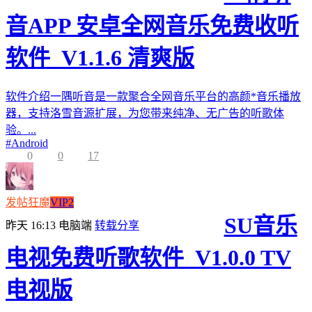
音APP 安卓全网音乐免费收听
软件_V1.1.6 清爽版
软件介绍一隅听音是一款聚合全网音乐平台的高颜*音乐播放
器，支持洛雪音源扩展，为您带来纯净、无广告的听歌体
验。...
#
Android
0
0
17
发帖狂魔
VIP2
SU音乐
昨天 16:13
电脑端
转载分享
电视免费听歌软件_V1.0.0 TV
电视版