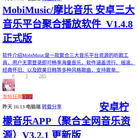
MobiMusic/摩比音乐 安卓三大
音乐平台聚合播放软件_V1.4.8
正式版
软件介绍MobiMusic是一款聚合三大音乐平台资源的听歌工
具，用户无需登录即可畅享海量音乐，软件涵盖流行、摇滚、
经典怀旧、以及欧美日韩等多种风格歌曲，支持歌单...
0
5
285
发帖狂魔
VIP2
安卓柠
昨天 16:13
电脑端
转载分享
檬音乐APP（聚合全网音乐资
源）V3.2.1 更新版