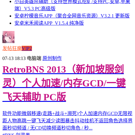
小白英雄杀辅助（支持世界模式挖矿/支持PC,安卓,苹果
端）V5.3 PC高级版
安卓柠檬音乐APP（聚合全网音乐资源）V3.2.1 更新版
安卓米禾阅读APP_V1.5.4 纯净版
发帖狂魔
VIP2
07-13 18:13
电脑端
原创制作
RetroBNS 2013（新加坡服剑
灵）个人加速/内存GCD/一键
飞天辅助 PC版
软件功能微弱移速(走路+战斗+濒死)个人加速内存GCD无限视
距人物高跳一键飞天减少读图暴击抖动挂机不返回角色选择界
面秒切频道 / 无CD切换频道秒切角色 / 秒...