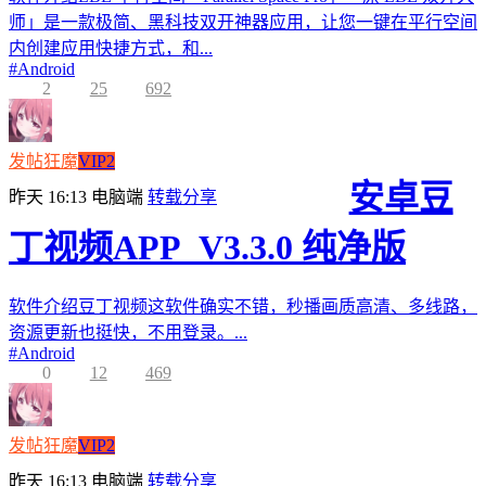
师」是一款极简、黑科技双开神器应用，让您一键在平行空间
内创建应用快捷方式，和...
#
Android
2
25
692
发帖狂魔
VIP2
安卓豆
昨天 16:13
电脑端
转载分享
丁视频APP_V3.3.0 纯净版
软件介绍豆丁视频这软件确实不错，秒播画质高清、多线路，
资源更新也挺快，不用登录。...
#
Android
0
12
469
发帖狂魔
VIP2
昨天 16:13
电脑端
转载分享