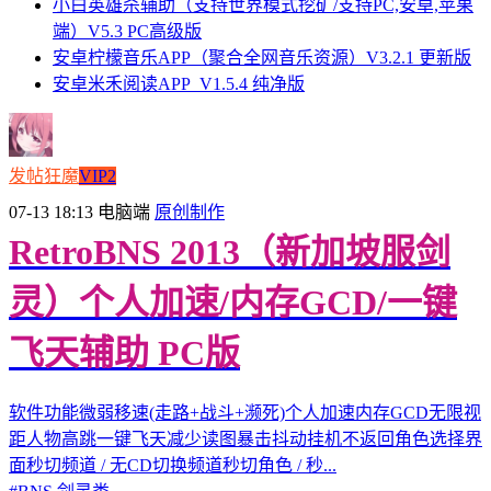
小白英雄杀辅助（支持世界模式挖矿/支持PC,安卓,苹果
端）V5.3 PC高级版
安卓柠檬音乐APP（聚合全网音乐资源）V3.2.1 更新版
安卓米禾阅读APP_V1.5.4 纯净版
发帖狂魔
VIP2
07-13 18:13
电脑端
原创制作
RetroBNS 2013（新加坡服剑
灵）个人加速/内存GCD/一键
飞天辅助 PC版
软件功能微弱移速(走路+战斗+濒死)个人加速内存GCD无限视
距人物高跳一键飞天减少读图暴击抖动挂机不返回角色选择界
面秒切频道 / 无CD切换频道秒切角色 / 秒...