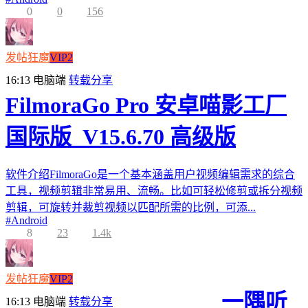
0
0
156
发帖狂魔
VIP2
16:13
电脑端
转载分享
FilmoraGo Pro 安卓喵影工厂
国际版_V15.6.70 高级版
软件介绍FilmoraGo是一个基本涵盖用户视频编辑需求的综合
工具，视频剪辑非常易用、流畅。比如可轻松修剪或拆分视频
剪辑，可旋转并裁剪视频以匹配所需的比例，可添...
#
Android
8
23
1.4k
发帖狂魔
VIP2
一隅听
16:13
电脑端
转载分享