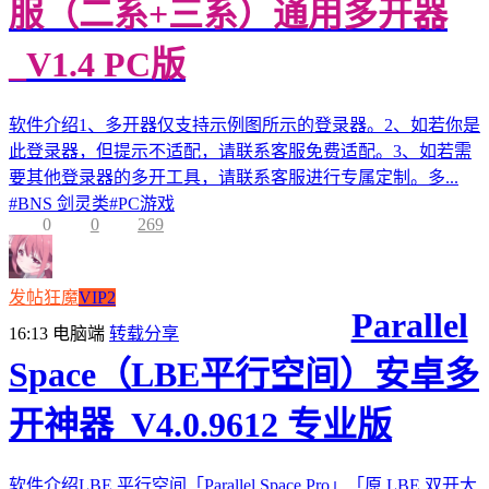
服（二系+三系）通用多开器
_V1.4 PC版
软件介绍1、多开器仅支持示例图所示的登录器。2、如若你是
此登录器，但提示不适配，请联系客服免费适配。3、如若需
要其他登录器的多开工具，请联系客服进行专属定制。多...
#
BNS 剑灵类
#
PC游戏
0
0
269
发帖狂魔
VIP2
Parallel
16:13
电脑端
转载分享
Space（LBE平行空间）安卓多
开神器_V4.0.9612 专业版
软件介绍LBE 平行空间「Parallel Space Pro」「原 LBE 双开大