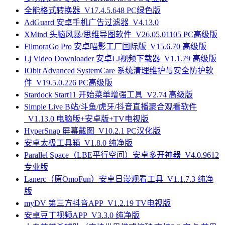
全能格式转换器_V17.4.5.648 PC绿色版
AdGuard 安卓手机广告过滤器_V4.13.0
XMind 头脑风暴/思维导图软件_V26.05.01105 PC高级版
FilmoraGo Pro 安卓喵影工厂国际版_V15.6.70 高级版
Lj Video Downloader 安卓LJ视频下载器_V1.1.79 高级版
IObit Advanced SystemCare 系统清理维护与安全防护软
件_V19.5.0.226 PC高级版
Stardock Start11 开始菜单增强工具_V2.74 高级版
Simple Live B站/斗鱼/虎牙/抖音直播聚合观看软件
_V1.13.0 电脑版+安卓版+TV电视版
HyperSnap 屏幕截图_V10.2.1 PC汉化版
安卓太极工具箱_V1.8.0 纯净版
Parallel Space（LBE平行空间）安卓多开神器_V4.0.9612
专业版
Lanerc（原OmoFun）安卓日漫观看工具_V1.1.7.3 纯净
版
myDV 第三方抖音APP_V1.2.19 TV电视版
安卓豆丁视频APP_V3.3.0 纯净版