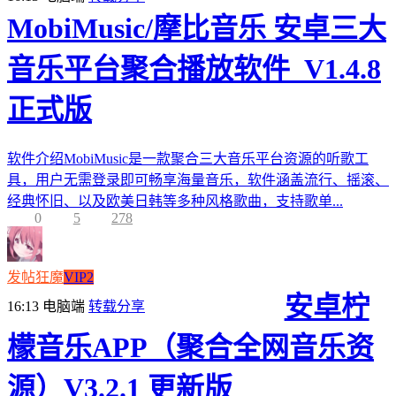
MobiMusic/摩比音乐 安卓三大
音乐平台聚合播放软件_V1.4.8
正式版
软件介绍MobiMusic是一款聚合三大音乐平台资源的听歌工
具，用户无需登录即可畅享海量音乐，软件涵盖流行、摇滚、
经典怀旧、以及欧美日韩等多种风格歌曲，支持歌单...
0
5
278
发帖狂魔
VIP2
安卓柠
16:13
电脑端
转载分享
檬音乐APP（聚合全网音乐资
源）V3.2.1 更新版