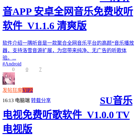
音APP 安卓全网音乐免费收听
软件_V1.1.6 清爽版
软件介绍一隅听音是一款聚合全网音乐平台的高颜*音乐播放
器，支持洛雪音源扩展，为您带来纯净、无广告的听歌体
验。...
#
Android
0
0
7
发帖狂魔
VIP2
SU音乐
16:13
电脑端
转载分享
电视免费听歌软件_V1.0.0 TV
电视版