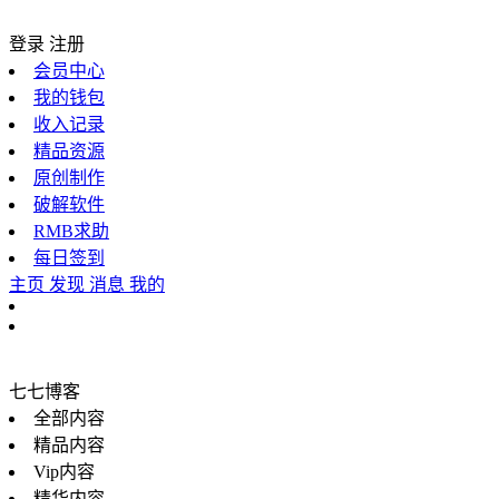
登录
注册
会员中心
我的钱包
收入记录
精品资源
原创制作
破解软件
RMB求助
每日签到
主页
发现
消息
我的
七七博客
全部内容
精品内容
Vip内容
精华内容