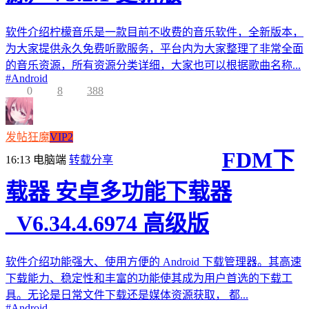
软件介绍柠檬音乐是一款目前不收费的音乐软件，全新版本，
为大家提供永久免费听歌服务，平台内为大家整理了非常全面
的音乐资源，所有资源分类详细，大家也可以根据歌曲名称...
#
Android
0
8
388
发帖狂魔
VIP2
FDM下
16:13
电脑端
转载分享
载器 安卓多功能下载器
_V6.34.4.6974 高级版
软件介绍功能强大、使用方便的 Android 下载管理器。其高速
下载能力、稳定性和丰富的功能使其成为用户首选的下载工
具。无论是日常文件下载还是媒体资源获取， 都...
#
Android