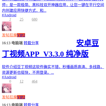
师」是一款极简、黑科技双开神器应用，让您一键在平行空间
内创建应用快捷方式，和...
#
Android
2
25
680
发帖狂魔
VIP2
安卓豆
16:13
电脑端
转载分享
丁视频APP_V3.3.0 纯净版
软件介绍豆丁视频这软件确实不错，秒播画质高清、多线路，
资源更新也挺快，不用登录。...
#
Android
0
12
464
发帖狂魔
VIP2
16:13
电脑端
转载分享