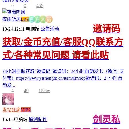
#
BNS 剑灵类
0
0
456
夜雨听风
Lv.9
员
官
人
方
邀请码
10-24 12:11
电脑端
公告活动
获取/金币充值/客服QQ联系方
式/各种常见问题 请看此贴
24小时自助获取“邀请码”邀请码：24小时自动发卡（微信+支
付宝）https://www.yishengfk.cn/item/6mrlcp邀请码：24小时自
动发...
4
49
16.6w
发帖狂魔
VIP2
剑灵私
16:13
电脑端
原创制作