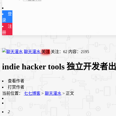
登
录
注
册
聊天灌水
关注
关注：
62
内容：
2195
indie hacker tools 独立
查看作者
打赏作者
当前位置：
七七博客
>
聊天灌水
>
正文
2