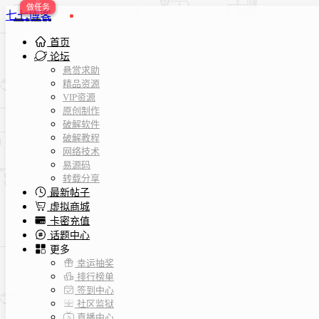
七七博客
首页
论坛
悬赏求助
精品资源
VIP资源
原创制作
破解软件
破解教程
网络技术
易源码
转载分享
最新帖子
虚拟商城
卡密充值
话题中心
更多
幸运抽奖
排行榜单
签到中心
社区监狱
直播中心