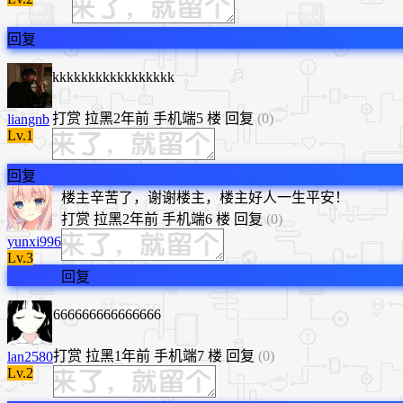
回复
kkkkkkkkkkkkkkkkk
打赏
拉黑
2年前
手机端
5 楼
回复
(0)
liangnb
Lv.1
回复
​楼主辛苦了，谢谢楼主，楼主好人一生平安！
打赏
拉黑
2年前
手机端
6 楼
回复
(0)
yunxi996
Lv.3
回复
666666666666666
打赏
拉黑
1年前
手机端
7 楼
回复
(0)
lan2580
Lv.2