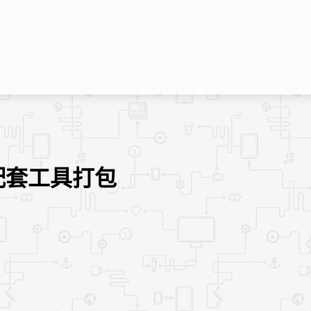
配套工具打包