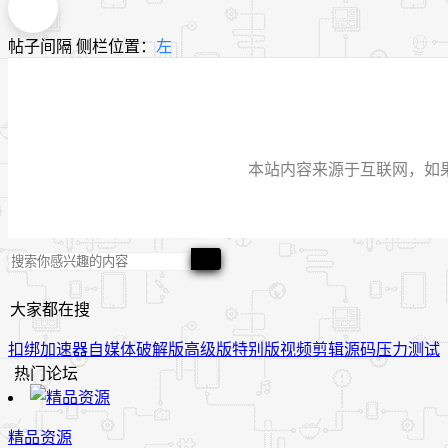
帖子间隔
侧栏位置：
左
本站内容来源于互联网，如果有侵
大家都在搜
扣绑
加速器
自媒体
破解版
高级版
特别版
视频
剪辑
源码
压力测试
热门论坛
精品资源