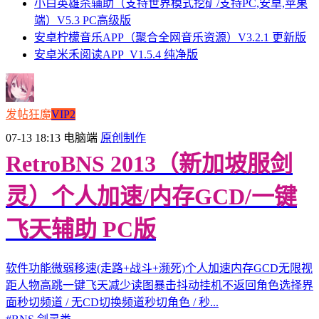
小白英雄杀辅助（支持世界模式挖矿/支持PC,安卓,苹果
端）V5.3 PC高级版
安卓柠檬音乐APP（聚合全网音乐资源）V3.2.1 更新版
安卓米禾阅读APP_V1.5.4 纯净版
发帖狂魔
VIP2
07-13 18:13
电脑端
原创制作
RetroBNS 2013（新加坡服剑
灵）个人加速/内存GCD/一键
飞天辅助 PC版
软件功能微弱移速(走路+战斗+濒死)个人加速内存GCD无限视
距人物高跳一键飞天减少读图暴击抖动挂机不返回角色选择界
面秒切频道 / 无CD切换频道秒切角色 / 秒...