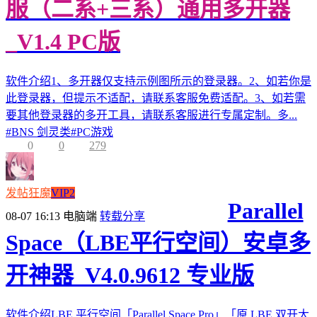
服（二系+三系）通用多开器
_V1.4 PC版
软件介绍1、多开器仅支持示例图所示的登录器。2、如若你是
此登录器，但提示不适配，请联系客服免费适配。3、如若需
要其他登录器的多开工具，请联系客服进行专属定制。多...
#
BNS 剑灵类
#
PC游戏
0
0
279
发帖狂魔
VIP2
Parallel
08-07 16:13
电脑端
转载分享
Space（LBE平行空间）安卓多
开神器_V4.0.9612 专业版
软件介绍LBE 平行空间「Parallel Space Pro」「原 LBE 双开大