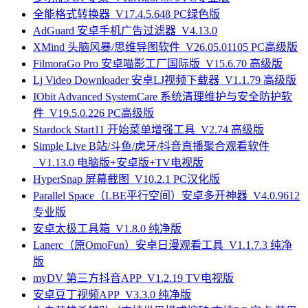
全能格式转换器_V17.4.5.648 PC绿色版
AdGuard 安卓手机广告过滤器_V4.13.0
XMind 头脑风暴/思维导图软件_V26.05.01105 PC高级版
FilmoraGo Pro 安卓喵影工厂国际版_V15.6.70 高级版
Lj Video Downloader 安卓LJ视频下载器_V1.1.79 高级版
IObit Advanced SystemCare 系统清理维护与安全防护软
件_V19.5.0.226 PC高级版
Stardock Start11 开始菜单增强工具_V2.74 高级版
Simple Live B站/斗鱼/虎牙/抖音直播聚合观看软件
_V1.13.0 电脑版+安卓版+TV电视版
HyperSnap 屏幕截图_V10.2.1 PC汉化版
Parallel Space（LBE平行空间）安卓多开神器_V4.0.9612
专业版
安卓太极工具箱_V1.8.0 纯净版
Lanerc（原OmoFun）安卓日漫观看工具_V1.1.7.3 纯净
版
myDV 第三方抖音APP_V1.2.19 TV电视版
安卓豆丁视频APP_V3.3.0 纯净版