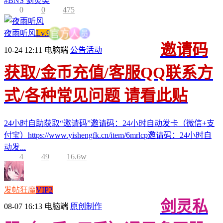
#
BNS 剑灵类
0
0
475
员
夜雨听风
Lv.9
人
方
官
邀请码
10-24 12:11
电脑端
公告活动
获取/金币充值/客服QQ联系方
式/各种常见问题 请看此贴
24小时自助获取“邀请码”邀请码：24小时自动发卡（微信+支
付宝）https://www.yishengfk.cn/item/6mrlcp邀请码：24小时自
动发...
4
49
16.6w
发帖狂魔
VIP2
剑灵私
08-07 16:13
电脑端
原创制作