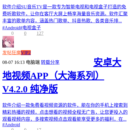
软件介绍SU音乐TV是一款专为智能电视和电视盒子打造的免
费听歌软件，让你在客厅大屏上畅享海量音乐资源。软件汇聚
丰富的歌单内容，涵盖热门歌单、抖音热歌、各类音乐排...
#
Android
#
电视盒子
0
0
127
发帖狂魔
VIP2
安卓大
08-07 16:13
电脑端
转载分享
地视频APP（大海系列）
V4.2.0 纯净版
软件介绍一款免费看视频资源的软件，能在你的手机上搜索到
精彩热播的视频，点击想看的视频全程无广告，让您更投入的
观看视频内容，多搜索视频点击观看能享受更多的福利，在...
#
Android
0
0
17