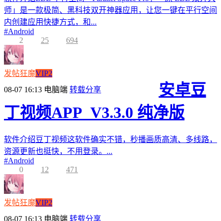
师」是一款极简、黑科技双开神器应用，让您一键在平行空间
内创建应用快捷方式，和...
#
Android
2
25
694
发帖狂魔
VIP2
安卓豆
08-07 16:13
电脑端
转载分享
丁视频APP_V3.3.0 纯净版
软件介绍豆丁视频这软件确实不错，秒播画质高清、多线路，
资源更新也挺快，不用登录。...
#
Android
0
12
471
发帖狂魔
VIP2
08-07 16:13
电脑端
转载分享