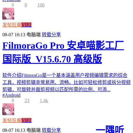
0
0
166
发帖狂魔
VIP2
08-07 16:13
电脑端
转载分享
FilmoraGo Pro 安卓喵影工厂
国际版_V15.6.70 高级版
软件介绍FilmoraGo是一个基本涵盖用户视频编辑需求的综合
工具，视频剪辑非常易用、流畅。比如可轻松修剪或拆分视频
剪辑，可旋转并裁剪视频以匹配所需的比例，可添...
#
Android
8
23
1.4k
发帖狂魔
VIP2
一隅听
08-07 16:13
电脑端
转载分享