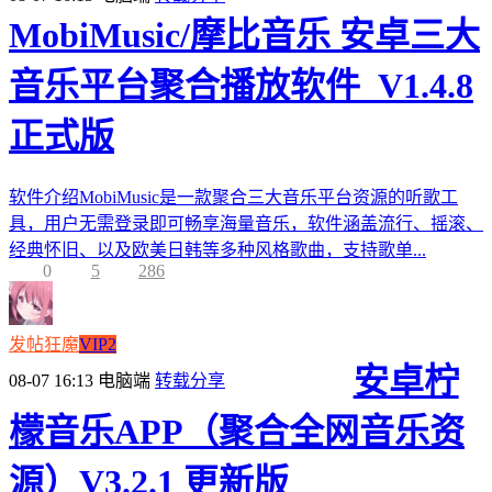
MobiMusic/摩比音乐 安卓三大
音乐平台聚合播放软件_V1.4.8
正式版
软件介绍MobiMusic是一款聚合三大音乐平台资源的听歌工
具，用户无需登录即可畅享海量音乐，软件涵盖流行、摇滚、
经典怀旧、以及欧美日韩等多种风格歌曲，支持歌单...
0
5
286
发帖狂魔
VIP2
安卓柠
08-07 16:13
电脑端
转载分享
檬音乐APP（聚合全网音乐资
源）V3.2.1 更新版