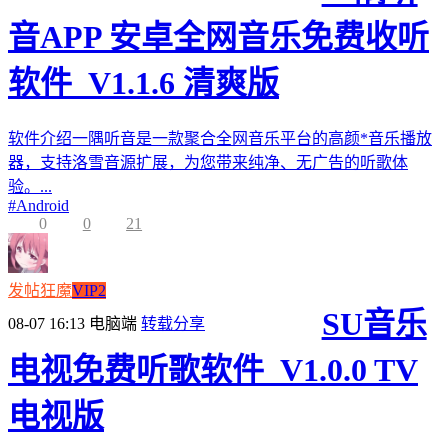
音APP 安卓全网音乐免费收听
软件_V1.1.6 清爽版
软件介绍一隅听音是一款聚合全网音乐平台的高颜*音乐播放
器，支持洛雪音源扩展，为您带来纯净、无广告的听歌体
验。...
#
Android
0
0
21
发帖狂魔
VIP2
SU音乐
08-07 16:13
电脑端
转载分享
电视免费听歌软件_V1.0.0 TV
电视版