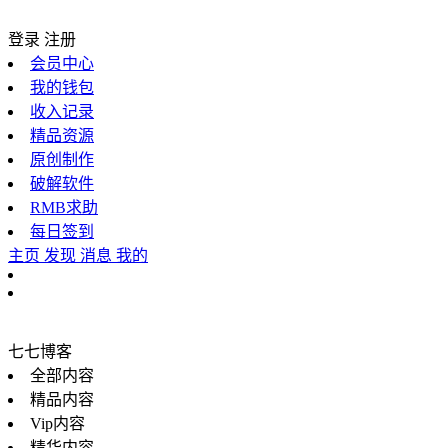
登录
注册
会员中心
我的钱包
收入记录
精品资源
原创制作
破解软件
RMB求助
每日签到
主页
发现
消息
我的
七七博客
全部内容
精品内容
Vip内容
精华内容