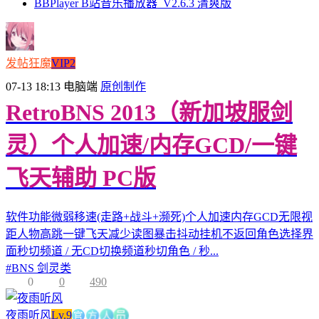
BBPlayer B站音乐播放器_V2.6.3 清爽版
发帖狂魔
VIP2
07-13 18:13
电脑端
原创制作
RetroBNS 2013（新加坡服剑
灵）个人加速/内存GCD/一键
飞天辅助 PC版
软件功能微弱移速(走路+战斗+濒死)个人加速内存GCD无限视
距人物高跳一键飞天减少读图暴击抖动挂机不返回角色选择界
面秒切频道 / 无CD切换频道秒切角色 / 秒...
#
BNS 剑灵类
0
0
490
官
方
人
夜雨听风
Lv.9
员