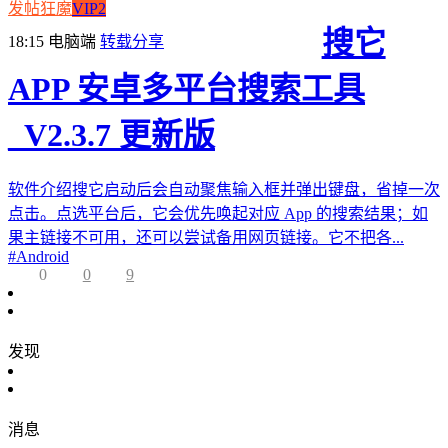
发帖狂魔
VIP2
搜它
18:15
电脑端
转载分享
APP 安卓多平台搜索工具
_V2.3.7 更新版
软件介绍搜它启动后会自动聚焦输入框并弹出键盘，省掉一次
点击。点选平台后，它会优先唤起对应 App 的搜索结果；如
果主链接不可用，还可以尝试备用网页链接。它不把各...
#
Android
0
0
9
发现
消息