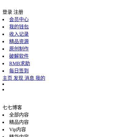
登录
注册
会员中心
我的钱包
收入记录
精品资源
原创制作
破解软件
RMB求助
每日签到
主页
发现
消息
我的
七七博客
全部内容
精品内容
Vip内容
精华内容