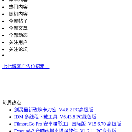
热门内容
随机内容
全部帖子
全部文章
全部动态
关注用户
关注论坛
七七博客广告位招租！
每周热点
剑灵最新玫瑰卡刀宏_V4.8.2 PC高级版
IDM 多线程下载工具_V6.43.8 PC绿色版
FilmoraGo Pro 安卓喵影工厂国际版_V15.6.70 高级版
Fxsound-2 音响虚拟声增强软件_V1.2.11 PC专业版