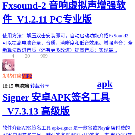
Fxsound-2 音响虚拟声增强软
件_V1.2.11 PC专业版
使用方法：解压双击安装即可，自动启动功能介绍FxSound2
可以提高电脑音量，音质，清晰度和低音效果。增强声音：全
新算法改进音质（还有更多改进）提高音质：实现最...
4
20
909
发帖狂魔
VIP2
apk
18:15
电脑端
转载分享
Signer 安卓APK签名工具
_V7.3.13 高级版
软件介绍APK签名工具 apk-signer 是一款谷歌Play商店付费的