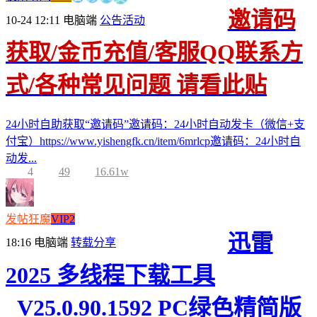
邀请码
10-24 12:11
电脑端
公告活动
获取/金币充值/客服QQ联系方
式/各种常见问题 请看此贴
24小时自助获取“邀请码”邀请码：24小时自动发卡（微信+支
付宝）https://www.yishengfk.cn/item/6mrlcp邀请码：24小时自
动发...
4
49
16.61w
发帖狂魔
VIP2
迅雷
18:16
电脑端
转载分享
2025 多线程下载工具
_V25.0.90.1592 PC绿色精简版