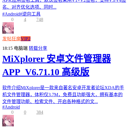
APK应用签名工具，默认签名采用V1+V2签名，支持V3/V4签
名、对齐优化选项、同时...
#
Android
#
逆向工具
0
4
748
发帖狂魔
VIP2
18:15
电脑端
转载分享
MiXplorer 安卓文件管理器
APP_V6.71.10 高级版
软件介绍MiXplorer是一款来自著名安卓开发者论坛XDA的手
机文件管理器，体积仅3.7M，免费且功能强大，拥有基本的
文件管理功能、检索文件、开启各种格式的文...
#
Android
0
0
384