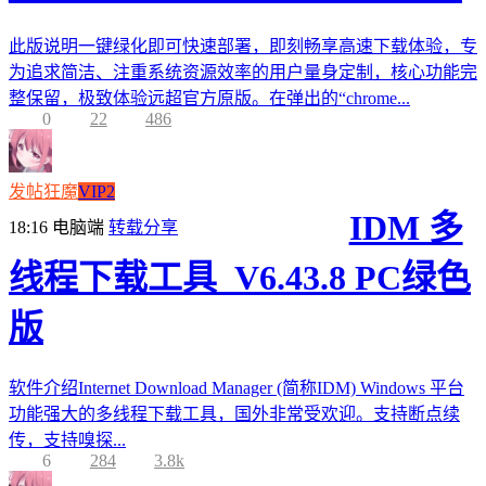
此版说明一键绿化即可快速部署，即刻畅享高速下载体验，专
为追求简洁、注重系统资源效率的用户量身定制，核心功能完
整保留，极致体验远超官方原版。在弹出的“chrome...
0
22
486
发帖狂魔
VIP2
IDM 多
18:16
电脑端
转载分享
线程下载工具_V6.43.8 PC绿色
版
软件介绍Internet Download Manager (简称IDM) Windows 平台
功能强大的多线程下载工具，国外非常受欢迎。支持断点续
传，支持嗅探...
6
284
3.8k