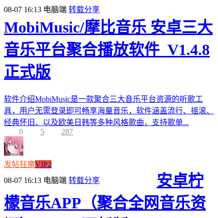
08-07 16:13
电脑端
转载分享
MobiMusic/摩比音乐 安卓三大
音乐平台聚合播放软件_V1.4.8
正式版
软件介绍MobiMusic是一款聚合三大音乐平台资源的听歌工
具，用户无需登录即可畅享海量音乐，软件涵盖流行、摇滚、
经典怀旧、以及欧美日韩等多种风格歌曲，支持歌单...
0
5
287
发帖狂魔
VIP2
安卓柠
08-07 16:13
电脑端
转载分享
檬音乐APP（聚合全网音乐资