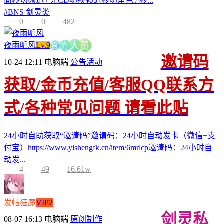
面秒切频道 / 无CD切换频道秒切角色 / 秒...
#
BNS 剑灵类
0
0
482
夜雨听风
Lv.9
官
方
员
人
邀请码
10-24 12:11
电脑端
公告活动
获取/金币充值/客服QQ联系方
式/各种常见问题 请看此贴
24小时自助获取“邀请码”邀请码：24小时自动发卡（微信+支
付宝）https://www.yishengfk.cn/item/6mrlcp邀请码：24小时自
动发...
4
49
16.61w
发帖狂魔
VIP2
剑灵私
08-07 16:13
电脑端
原创制作