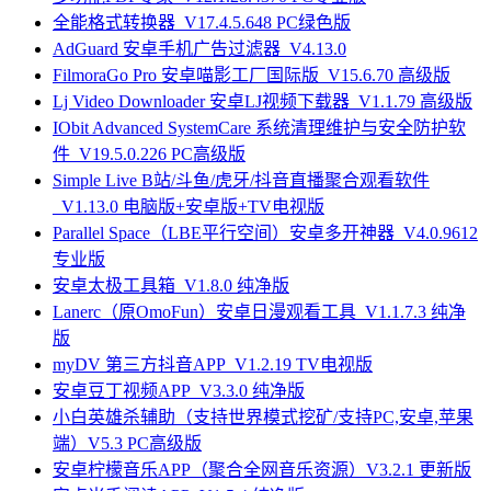
全能格式转换器_V17.4.5.648 PC绿色版
AdGuard 安卓手机广告过滤器_V4.13.0
FilmoraGo Pro 安卓喵影工厂国际版_V15.6.70 高级版
Lj Video Downloader 安卓LJ视频下载器_V1.1.79 高级版
IObit Advanced SystemCare 系统清理维护与安全防护软
件_V19.5.0.226 PC高级版
Simple Live B站/斗鱼/虎牙/抖音直播聚合观看软件
_V1.13.0 电脑版+安卓版+TV电视版
Parallel Space（LBE平行空间）安卓多开神器_V4.0.9612
专业版
安卓太极工具箱_V1.8.0 纯净版
Lanerc（原OmoFun）安卓日漫观看工具_V1.1.7.3 纯净
版
myDV 第三方抖音APP_V1.2.19 TV电视版
安卓豆丁视频APP_V3.3.0 纯净版
小白英雄杀辅助（支持世界模式挖矿/支持PC,安卓,苹果
端）V5.3 PC高级版
安卓柠檬音乐APP（聚合全网音乐资源）V3.2.1 更新版