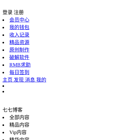
登录
注册
会员中心
我的钱包
收入记录
精品资源
原创制作
破解软件
RMB求助
每日签到
主页
发现
消息
我的
七七博客
全部内容
精品内容
Vip内容
精华内容