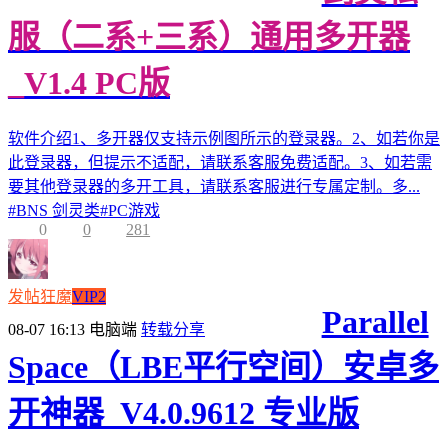
服（二系+三系）通用多开器
_V1.4 PC版
软件介绍1、多开器仅支持示例图所示的登录器。2、如若你是
此登录器，但提示不适配，请联系客服免费适配。3、如若需
要其他登录器的多开工具，请联系客服进行专属定制。多...
#
BNS 剑灵类
#
PC游戏
0
0
281
发帖狂魔
VIP2
Parallel
08-07 16:13
电脑端
转载分享
Space（LBE平行空间）安卓多
开神器_V4.0.9612 专业版