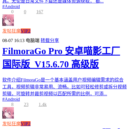
具。无论是日常文件下载还是媒体资源获取， 都...
#
Android
0
0
167
发帖狂魔
VIP2
08-07 16:13
电脑端
转载分享
FilmoraGo Pro 安卓喵影工厂
国际版_V15.6.70 高级版
软件介绍FilmoraGo是一个基本涵盖用户视频编辑需求的综合
工具，视频剪辑非常易用、流畅。比如可轻松修剪或拆分视频
剪辑，可旋转并裁剪视频以匹配所需的比例，可添...
#
Android
8
23
1.4k
发帖狂魔
VIP2