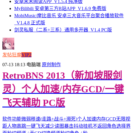
安卓米禾阅读APP_V1.5.4 纯净版
MyBilibili 安卓第三方B站APP_V1.6.9 免费版
MobiMusic/摩比音乐 安卓三大音乐平台聚合播放软件
_V1.4.8 正式版
剑灵私服（二系+三系）通用多开器_V1.4 PC版
发帖狂魔
VIP2
07-13 18:13
电脑端
原创制作
RetroBNS 2013（新加坡服剑
灵）个人加速/内存GCD/一键
飞天辅助 PC版
软件功能微弱移速(走路+战斗+濒死)个人加速内存GCD无限视
距人物高跳一键飞天减少读图暴击抖动挂机不返回角色选择界