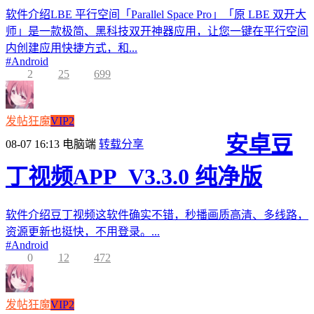
软件介绍LBE 平行空间「Parallel Space Pro」「原 LBE 双开大
师」是一款极简、黑科技双开神器应用，让您一键在平行空间
内创建应用快捷方式，和...
#
Android
2
25
699
发帖狂魔
VIP2
安卓豆
08-07 16:13
电脑端
转载分享
丁视频APP_V3.3.0 纯净版
软件介绍豆丁视频这软件确实不错，秒播画质高清、多线路，
资源更新也挺快，不用登录。...
#
Android
0
12
472
发帖狂魔
VIP2