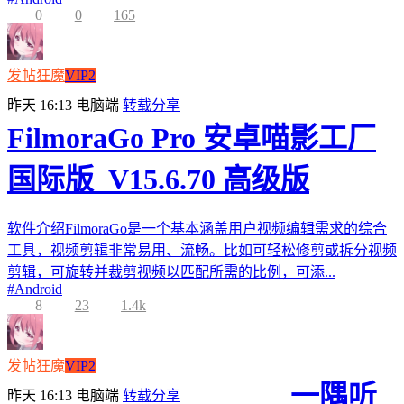
0
0
165
发帖狂魔
VIP2
昨天 16:13
电脑端
转载分享
FilmoraGo Pro 安卓喵影工厂
国际版_V15.6.70 高级版
软件介绍FilmoraGo是一个基本涵盖用户视频编辑需求的综合
工具，视频剪辑非常易用、流畅。比如可轻松修剪或拆分视频
剪辑，可旋转并裁剪视频以匹配所需的比例，可添...
#
Android
8
23
1.4k
发帖狂魔
VIP2
一隅听
昨天 16:13
电脑端
转载分享