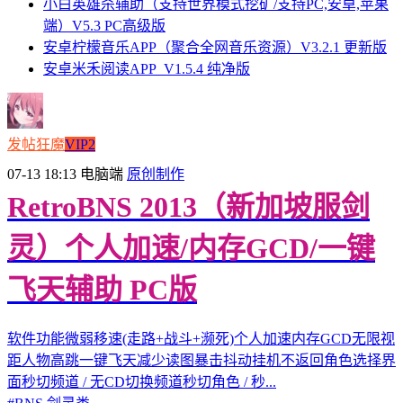
小白英雄杀辅助（支持世界模式挖矿/支持PC,安卓,苹果
端）V5.3 PC高级版
安卓柠檬音乐APP（聚合全网音乐资源）V3.2.1 更新版
安卓米禾阅读APP_V1.5.4 纯净版
发帖狂魔
VIP2
07-13 18:13
电脑端
原创制作
RetroBNS 2013（新加坡服剑
灵）个人加速/内存GCD/一键
飞天辅助 PC版
软件功能微弱移速(走路+战斗+濒死)个人加速内存GCD无限视
距人物高跳一键飞天减少读图暴击抖动挂机不返回角色选择界
面秒切频道 / 无CD切换频道秒切角色 / 秒...