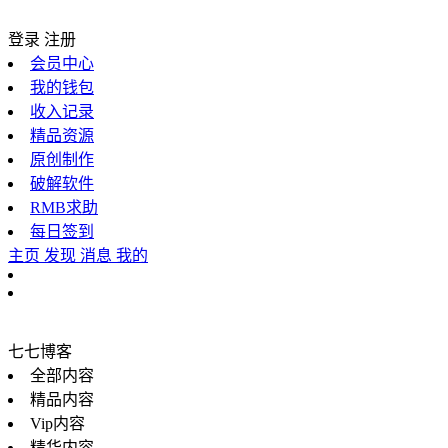
登录
注册
会员中心
我的钱包
收入记录
精品资源
原创制作
破解软件
RMB求助
每日签到
主页
发现
消息
我的
七七博客
全部内容
精品内容
Vip内容
精华内容