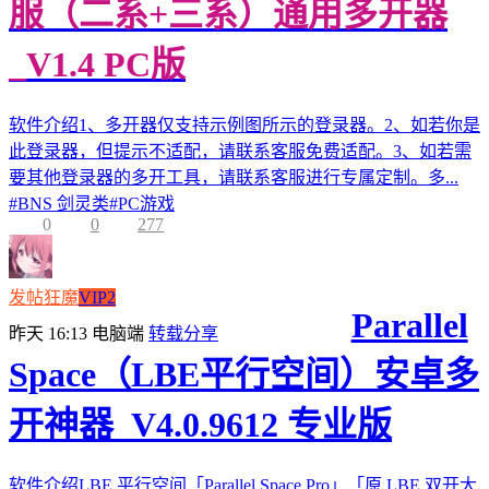
服（二系+三系）通用多开器
_V1.4 PC版
软件介绍1、多开器仅支持示例图所示的登录器。2、如若你是
此登录器，但提示不适配，请联系客服免费适配。3、如若需
要其他登录器的多开工具，请联系客服进行专属定制。多...
#
BNS 剑灵类
#
PC游戏
0
0
277
发帖狂魔
VIP2
Parallel
昨天 16:13
电脑端
转载分享
Space（LBE平行空间）安卓多
开神器_V4.0.9612 专业版
软件介绍LBE 平行空间「Parallel Space Pro」「原 LBE 双开大