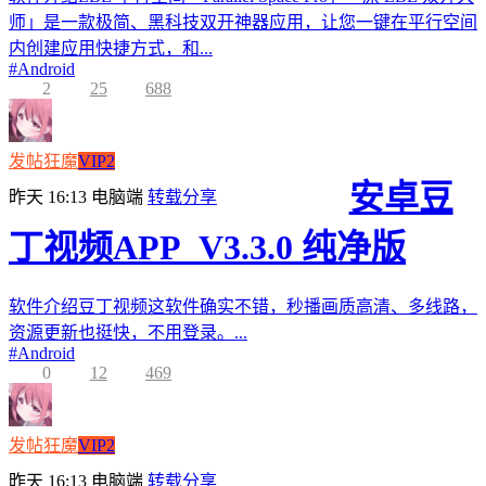
师」是一款极简、黑科技双开神器应用，让您一键在平行空间
内创建应用快捷方式，和...
#
Android
2
25
688
发帖狂魔
VIP2
安卓豆
昨天 16:13
电脑端
转载分享
丁视频APP_V3.3.0 纯净版
软件介绍豆丁视频这软件确实不错，秒播画质高清、多线路，
资源更新也挺快，不用登录。...
#
Android
0
12
469
发帖狂魔
VIP2
昨天 16:13
电脑端
转载分享