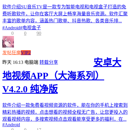
软件介绍SU音乐TV是一款专为智能电视和电视盒子打造的免
费听歌软件，让你在客厅大屏上畅享海量音乐资源。软件汇聚
丰富的歌单内容，涵盖热门歌单、抖音热歌、各类音乐排...
#
Android
#
电视盒子
0
0
90
发帖狂魔
VIP2
安卓大
昨天 16:13
电脑端
转载分享
地视频APP（大海系列）
V4.2.0 纯净版
软件介绍一款免费看视频资源的软件，能在你的手机上搜索到
精彩热播的视频，点击想看的视频全程无广告，让您更投入的
观看视频内容，多搜索视频点击观看能享受更多的福利，在...
#
Android
0
0
17