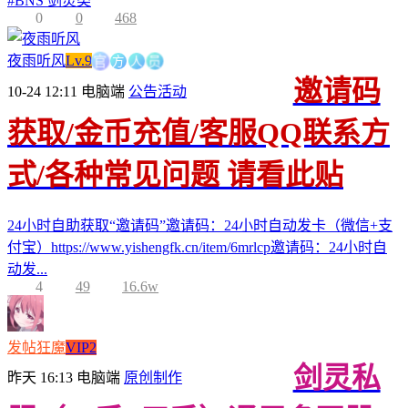
#
BNS 剑灵类
0
0
468
方
官
人
员
夜雨听风
Lv.9
邀请码
10-24 12:11
电脑端
公告活动
获取/金币充值/客服QQ联系方
式/各种常见问题 请看此贴
24小时自助获取“邀请码”邀请码：24小时自动发卡（微信+支
付宝）https://www.yishengfk.cn/item/6mrlcp邀请码：24小时自
动发...
4
49
16.6w
发帖狂魔
VIP2
剑灵私
昨天 16:13
电脑端
原创制作