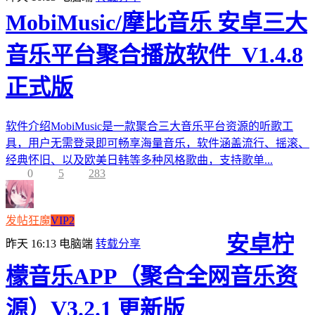
MobiMusic/摩比音乐 安卓三大
音乐平台聚合播放软件_V1.4.8
正式版
软件介绍MobiMusic是一款聚合三大音乐平台资源的听歌工
具，用户无需登录即可畅享海量音乐，软件涵盖流行、摇滚、
经典怀旧、以及欧美日韩等多种风格歌曲，支持歌单...
0
5
283
发帖狂魔
VIP2
安卓柠
昨天 16:13
电脑端
转载分享
檬音乐APP（聚合全网音乐资
源）V3.2.1 更新版