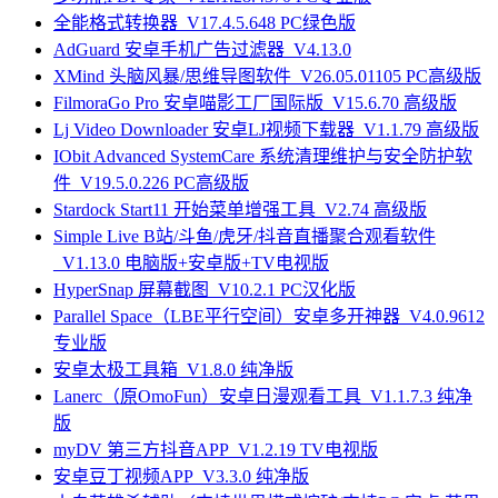
全能格式转换器_V17.4.5.648 PC绿色版
AdGuard 安卓手机广告过滤器_V4.13.0
XMind 头脑风暴/思维导图软件_V26.05.01105 PC高级版
FilmoraGo Pro 安卓喵影工厂国际版_V15.6.70 高级版
Lj Video Downloader 安卓LJ视频下载器_V1.1.79 高级版
IObit Advanced SystemCare 系统清理维护与安全防护软
件_V19.5.0.226 PC高级版
Stardock Start11 开始菜单增强工具_V2.74 高级版
Simple Live B站/斗鱼/虎牙/抖音直播聚合观看软件
_V1.13.0 电脑版+安卓版+TV电视版
HyperSnap 屏幕截图_V10.2.1 PC汉化版
Parallel Space（LBE平行空间）安卓多开神器_V4.0.9612
专业版
安卓太极工具箱_V1.8.0 纯净版
Lanerc（原OmoFun）安卓日漫观看工具_V1.1.7.3 纯净
版
myDV 第三方抖音APP_V1.2.19 TV电视版
安卓豆丁视频APP_V3.3.0 纯净版