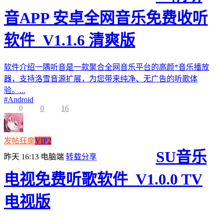
音APP 安卓全网音乐免费收听
软件_V1.1.6 清爽版
软件介绍一隅听音是一款聚合全网音乐平台的高颜*音乐播放
器，支持洛雪音源扩展，为您带来纯净、无广告的听歌体
验。...
#
Android
0
0
16
发帖狂魔
VIP2
SU音乐
昨天 16:13
电脑端
转载分享
电视免费听歌软件_V1.0.0 TV
电视版