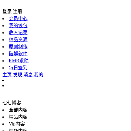
登录
注册
会员中心
我的钱包
收入记录
精品资源
原创制作
破解软件
RMB求助
每日签到
主页
发现
消息
我的
七七博客
全部内容
精品内容
Vip内容
精华内容