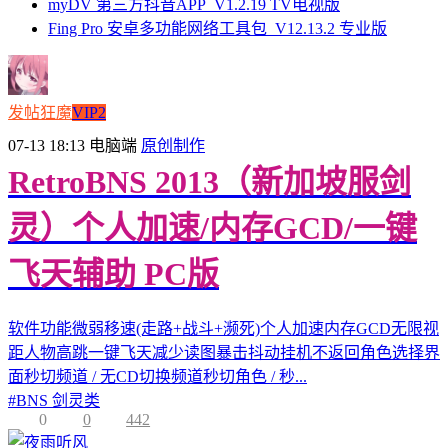
myDV 第三方抖音APP_V1.2.19 TV电视版
Fing Pro 安卓多功能网络工具包_V12.13.2 专业版
发帖狂魔
VIP2
07-13 18:13
电脑端
原创制作
RetroBNS 2013（新加坡服剑
灵）个人加速/内存GCD/一键
飞天辅助 PC版
软件功能微弱移速(走路+战斗+濒死)个人加速内存GCD无限视
距人物高跳一键飞天减少读图暴击抖动挂机不返回角色选择界
面秒切频道 / 无CD切换频道秒切角色 / 秒...
#
BNS 剑灵类
0
0
442