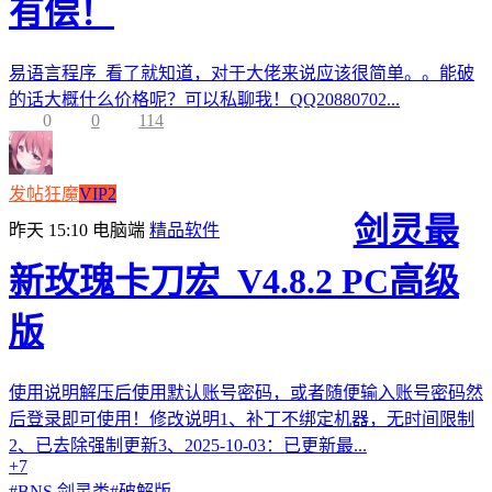
有偿！
易语言程序 看了就知道，对于大佬来说应该很简单。。能破
的话大概什么价格呢？可以私聊我！QQ20880702...
0
0
114
发帖狂魔
VIP2
剑灵最
昨天 15:10
电脑端
精品软件
新玫瑰卡刀宏_V4.8.2 PC高级
版
使用说明解压后使用默认账号密码，或者随便输入账号密码然
后登录即可使用！修改说明1、补丁不绑定机器，无时间限制
2、已去除强制更新3、2025-10-03：已更新最...
+7
#
BNS 剑灵类
#
破解版