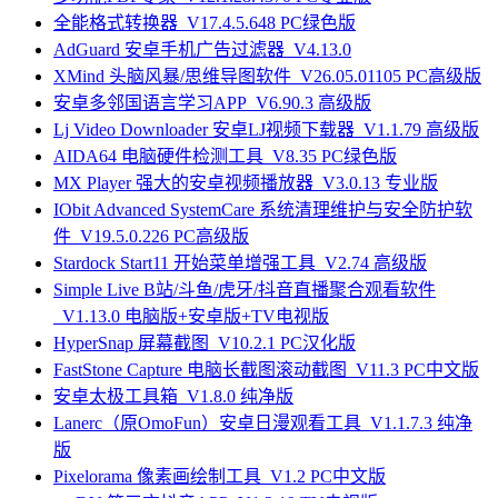
全能格式转换器_V17.4.5.648 PC绿色版
AdGuard 安卓手机广告过滤器_V4.13.0
XMind 头脑风暴/思维导图软件_V26.05.01105 PC高级版
安卓多邻国语言学习APP_V6.90.3 高级版
Lj Video Downloader 安卓LJ视频下载器_V1.1.79 高级版
AIDA64 电脑硬件检测工具_V8.35 PC绿色版
MX Player 强大的安卓视频播放器_V3.0.13 专业版
IObit Advanced SystemCare 系统清理维护与安全防护软
件_V19.5.0.226 PC高级版
Stardock Start11 开始菜单增强工具_V2.74 高级版
Simple Live B站/斗鱼/虎牙/抖音直播聚合观看软件
_V1.13.0 电脑版+安卓版+TV电视版
HyperSnap 屏幕截图_V10.2.1 PC汉化版
FastStone Capture 电脑长截图滚动截图_V11.3 PC中文版
安卓太极工具箱_V1.8.0 纯净版
Lanerc（原OmoFun）安卓日漫观看工具_V1.1.7.3 纯净
版
Pixelorama 像素画绘制工具_V1.2 PC中文版