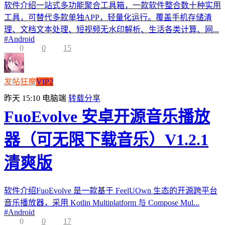
软件介绍一站式多功能聚合工具箱，一款软件整合数十种实用
工具，可替代多款单独APP，轻量化运行。覆盖手机存储清
理、文档文本处理、短视频无水印解析、生活各类计算、网...
#
Android
0
0
15
发帖狂魔
VIP2
昨天 15:10
电脑端
转载分享
FuoEvolve 安卓开源音乐播放
器（可无限下载音乐）V1.2.1
清爽版
软件介绍FuoEvolve 是一款基于 FeelUOwn 生态的开源跨平台
音乐播放器，采用 Kotlin Multiplatform 与 Compose Mul...
#
Android
0
0
17