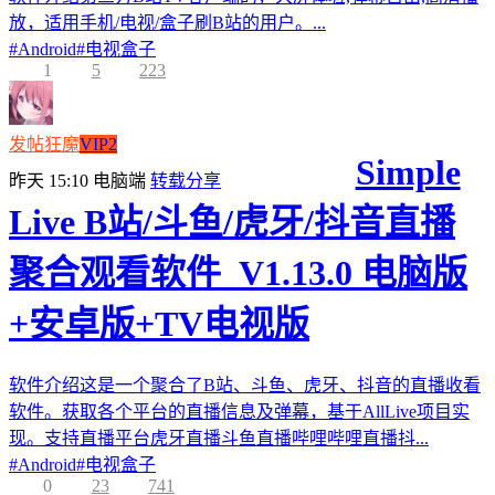
放，适用手机/电视/盒子刷B站的用户。...
#
Android
#
电视盒子
1
5
223
发帖狂魔
VIP2
Simple
昨天 15:10
电脑端
转载分享
Live B站/斗鱼/虎牙/抖音直播
聚合观看软件_V1.13.0 电脑版
+安卓版+TV电视版
软件介绍这是一个聚合了B站、斗鱼、虎牙、抖音的直播收看
软件。获取各个平台的直播信息及弹幕，基于AllLive项目实
现。支持直播平台虎牙直播斗鱼直播哔哩哔哩直播抖...
#
Android
#
电视盒子
0
23
741