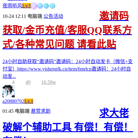
方
人
员
官
夜雨听风
Lv.9
邀请码
10-24 12:11
电脑端
公告活动
获取/金币充值/客服QQ联系方
式/各种常见问题 请看此贴
24小时自助获取“邀请码”邀请码：24小时自动发卡（微信+支
付宝）https://www.yishengfk.cn/item/6mrlcp邀请码：24小时自
动发...
4
49
16.59w
a20880702
Lv.1
求大佬
01:45
电脑端
悬赏求助
破解个辅助工具 有偿！有偿！