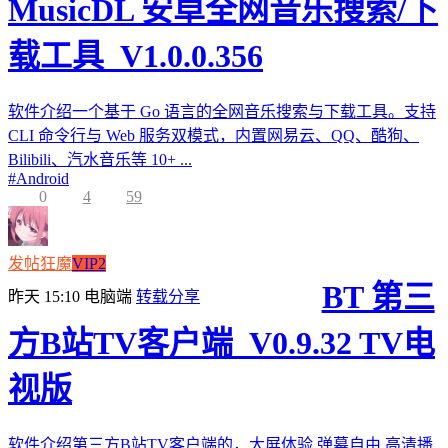
MusicDL 安卓全网音乐搜索/下
载工具_V1.0.0.356
软件介绍一个基于 Go 语言的全网音乐搜索与下载工具。支持
CLI 命令行与 Web 服务双模式，内置网易云、QQ、酷狗、
Bilibili、汽水音乐等 10+ ...
#
Android
0
4
59
发帖狂魔
VIP2
BT 第三
昨天 15:10
电脑端
转载分享
方B站TV客户端_V0.9.32 TV电
视版
软件介绍第三方B站TV客户端的，大屏体验,弹幕自由,高清播