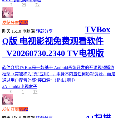
2
29
7k
发帖狂魔
VIP2
TVBox
昨天 15:10
电脑端
转载分享
Q版 电视影视免费观看软件
_V20260730.2340 TV电视版
软件介绍TVBox是一款基于 Android系统开发的开源视频播放
框架（常被称为“壳”应用），本身不内置任何影视资源，而是
通过用户配置外部“接口源”（爬虫规则）...
#
Android
#
电视盒子
0
1
17
发帖狂魔
VIP2
昨天 15:10
电脑端
转载分享