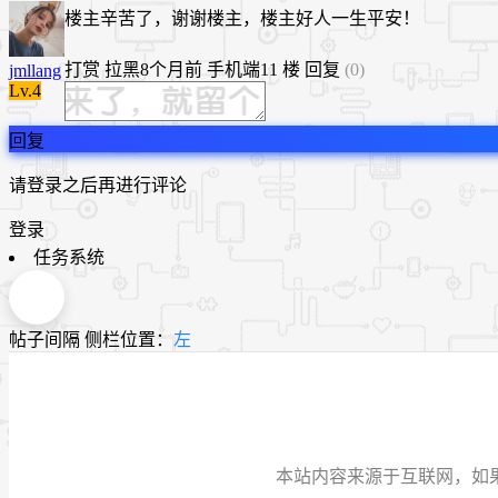
楼主辛苦了，谢谢楼主，楼主好人一生平安！
打赏
拉黑
8个月前
手机端
11 楼
回复
(0)
jmllang
Lv.4
回复
请登录之后再进行评论
登录
任务系统
帖子间隔
侧栏位置：
左
本站内容来源于互联网，如果有侵