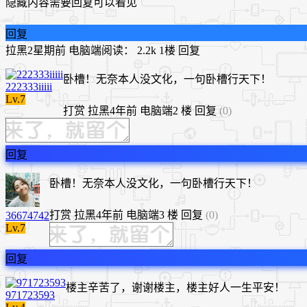
隐藏内容需要回复可以看见
回复
拉黑
2星期前
电脑端
阅读： 2.2k
1楼
回复
卧槽！无奈本人没文化，一句卧槽行天下！
222333iiiii
Lv.7
打赏
拉黑
4年前
电脑端
2 楼
回复
(0)
回复
卧槽！无奈本人没文化，一句卧槽行天下！
打赏
拉黑
4年前
电脑端
3 楼
回复
(0)
36674742
Lv.7
回复
楼主辛苦了，谢谢楼主，楼主好人一生平安！
971723593