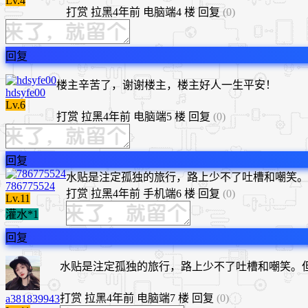
Lv.4
打赏
拉黑
4年前
电脑端
4 楼
回复
(0)
回复
楼主辛苦了，谢谢楼主，楼主好人一生平安！
hdsyfe00
Lv.6
打赏
拉黑
4年前
电脑端
5 楼
回复
(0)
回复
水贴是注定孤独的旅行，路上少不了吐槽和嘲笑。
786775524
打赏
拉黑
4年前
手机端
6 楼
回复
(0)
Lv.11
灌水*1
回复
水贴是注定孤独的旅行，路上少不了吐槽和嘲笑。
打赏
拉黑
4年前
电脑端
7 楼
回复
(0)
a381839943