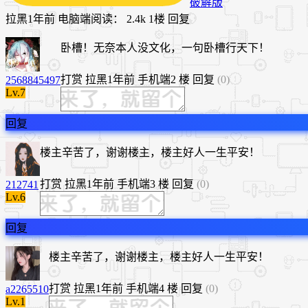
破解版
拉黑
1年前
电脑端
阅读： 2.4k
1楼
回复
卧槽！无奈本人没文化，一句卧槽行天下！
打赏
拉黑
1年前
手机端
2 楼
回复
(0)
2568845497
Lv.7
回复
楼主辛苦了，谢谢楼主，楼主好人一生平安！
打赏
拉黑
1年前
手机端
3 楼
回复
(0)
212741
Lv.6
回复
楼主辛苦了，谢谢楼主，楼主好人一生平安！
打赏
拉黑
1年前
手机端
4 楼
回复
(0)
a2265510
Lv.1