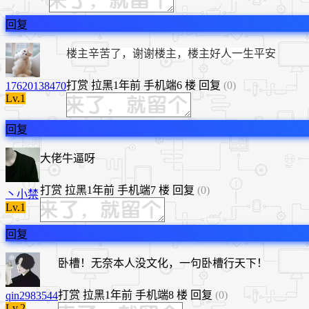
回复
楼主辛苦了，谢谢楼主，楼主好人一生平安
打赏
拉黑
1年前
手机端
6 楼
回复
(0)
17620138470
Lv.1
回复
大佬牛逼呀
打赏
拉黑
1年前
手机端
7 楼
回复
(0)
丶小禁
Lv.1
回复
卧槽！无奈本人没文化，一句卧槽行天下！
打赏
拉黑
1年前
手机端
8 楼
回复
(0)
qin2983544
Lv.2