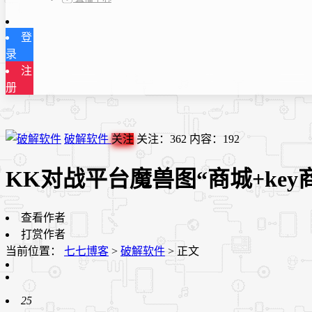
登
录
注
册
破解软件
关注
关注：
362
内容：
192
KK对战平台魔兽图“商城+key
查看作者
打赏作者
当前位置：
七七博客
>
破解软件
>
正文
25