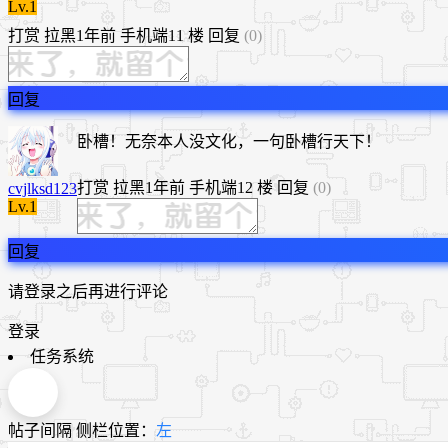
Lv.1
打赏
拉黑
1年前
手机端
11 楼
回复
(0)
回复
卧槽！无奈本人没文化，一句卧槽行天下！
打赏
拉黑
1年前
手机端
12 楼
回复
(0)
cvjlksd123
Lv.1
回复
请登录之后再进行评论
登录
任务系统
帖子间隔
侧栏位置：
左