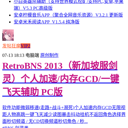
小白英雄杀辅助（支持世界模式挖矿/支持PC,安卓,苹果
端）V5.3 PC高级版
安卓柠檬音乐APP（聚合全网音乐资源）V3.2.1 更新版
安卓米禾阅读APP_V1.5.4 纯净版
发帖狂魔
VIP2
07-13 18:13
电脑端
原创制作
RetroBNS 2013（新加坡服剑
灵）个人加速/内存GCD/一键
飞天辅助 PC版
软件功能微弱移速(走路+战斗+濒死)个人加速内存GCD无限视
距人物高跳一键飞天减少读图暴击抖动挂机不返回角色选择界
面秒切频道 / 无CD切换频道秒切角色 / 秒...