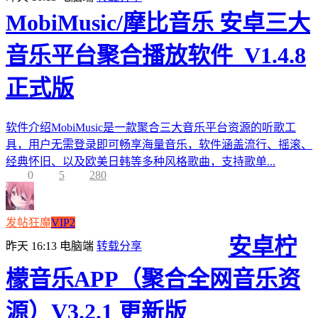
MobiMusic/摩比音乐 安卓三大
音乐平台聚合播放软件_V1.4.8
正式版
软件介绍MobiMusic是一款聚合三大音乐平台资源的听歌工
具，用户无需登录即可畅享海量音乐，软件涵盖流行、摇滚、
经典怀旧、以及欧美日韩等多种风格歌曲，支持歌单...
0
5
280
发帖狂魔
VIP2
安卓柠
昨天 16:13
电脑端
转载分享
檬音乐APP（聚合全网音乐资
源）V3.2.1 更新版