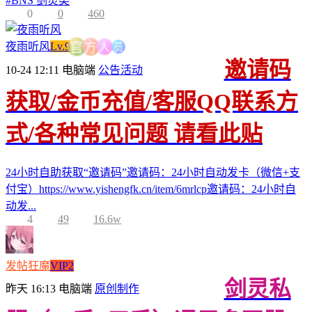
#
BNS 剑灵类
0
0
460
员
人
夜雨听风
Lv.9
方
官
邀请码
10-24 12:11
电脑端
公告活动
获取/金币充值/客服QQ联系方
式/各种常见问题 请看此贴
24小时自助获取“邀请码”邀请码：24小时自动发卡（微信+支
付宝）https://www.yishengfk.cn/item/6mrlcp邀请码：24小时自
动发...
4
49
16.6w
发帖狂魔
VIP2
剑灵私
昨天 16:13
电脑端
原创制作