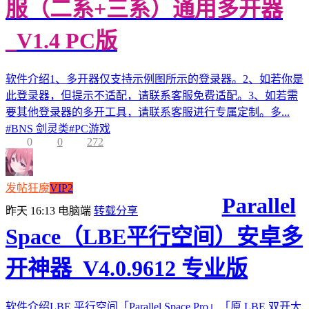
服（二系+三系）通用多开器
_V1.4 PC版
软件介绍1、多开器仅支持示例图所示的登录器。2、如若你是
此登录器，但提示不适配，请联系客服免费适配。3、如若需
要其他登录器的多开工具，请联系客服进行专属定制。多...
#
BNS 剑灵类
#
PC游戏
0
0
272
发帖狂魔
VIP2
Parallel
昨天 16:13
电脑端
转载分享
Space（LBE平行空间）安卓多
开神器_V4.0.9612 专业版
软件介绍LBE 平行空间「Parallel Space Pro」「原 LBE 双开大