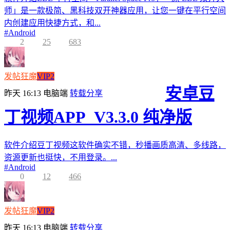
师」是一款极简、黑科技双开神器应用，让您一键在平行空间
内创建应用快捷方式，和...
#
Android
2
25
683
发帖狂魔
VIP2
安卓豆
昨天 16:13
电脑端
转载分享
丁视频APP_V3.3.0 纯净版
软件介绍豆丁视频这软件确实不错，秒播画质高清、多线路，
资源更新也挺快，不用登录。...
#
Android
0
12
466
发帖狂魔
VIP2
昨天 16:13
电脑端
转载分享