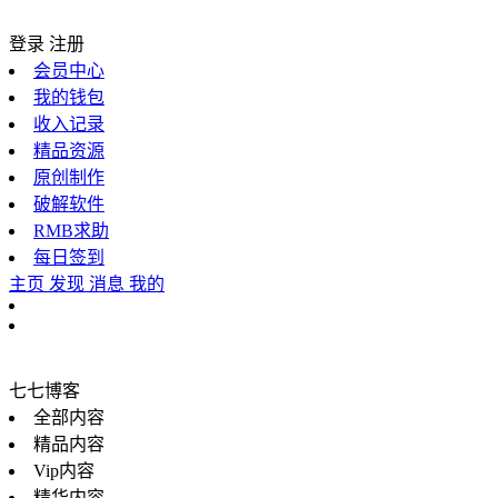
登录
注册
会员中心
我的钱包
收入记录
精品资源
原创制作
破解软件
RMB求助
每日签到
主页
发现
消息
我的
七七博客
全部内容
精品内容
Vip内容
精华内容