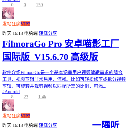
0
0
159
发帖狂魔
VIP2
昨天 16:13
电脑端
转载分享
FilmoraGo Pro 安卓喵影工厂
国际版_V15.6.70 高级版
软件介绍FilmoraGo是一个基本涵盖用户视频编辑需求的综合
工具，视频剪辑非常易用、流畅。比如可轻松修剪或拆分视频
剪辑，可旋转并裁剪视频以匹配所需的比例，可添...
#
Android
8
23
1.4k
发帖狂魔
VIP2
一隅听
昨天 16:13
电脑端
转载分享