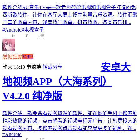
软件介绍SU音乐TV是一款专为智能电视和电视盒子打造的免
费听歌软件，让你在客厅大屏上畅享海量音乐资源。软件汇聚
丰富的歌单内容，涵盖热门歌单、抖音热歌、各类音乐排...
#
Android
#
电视盒子
0
0
48
发帖狂魔
VIP2
安卓大
昨天 16:13
电脑端
转载分享
地视频APP（大海系列）
V4.2.0 纯净版
软件介绍一款免费看视频资源的软件，能在你的手机上搜索到
精彩热播的视频，点击想看的视频全程无广告，让您更投入的
观看视频内容，多搜索视频点击观看能享受更多的福利，在...
#
Android
0
0
10