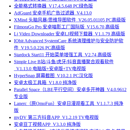
全能格式转换器_V17.4.5.648 PC绿色版
AdGuard 安卓手机广告过滤器_V4.13.0
XMind 头脑风暴/思维导图软件_V26.05.01105 PC高级版
FilmoraGo Pro 安卓喵影工厂国际版_V15.6.70 高级版
Lj Video Downloader 安卓LJ视频下载器_V1.1.79 高级版
IObit Advanced SystemCare 系统清理维护与安全防护软
件_V19.5.0.226 PC高级版
Stardock Start11 开始菜单增强工具_V2.74 高级版
Simple Live B站/斗鱼/虎牙/抖音直播聚合观看软件
_V1.13.0 电脑版+安卓版+TV电视版
HyperSnap 屏幕截图_V10.2.1 PC汉化版
安卓太极工具箱_V1.8.0 纯净版
Parallel Space（LBE平行空间）安卓多开神器_V4.0.9612
专业版
Lanerc（原OmoFun）安卓日漫观看工具_V1.1.7.3 纯净
版
myDV 第三方抖音APP_V1.2.19 TV电视版
安卓豆丁视频APP_V3.3.0 纯净版