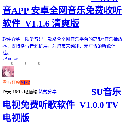
音APP 安卓全网音乐免费收听
软件_V1.1.6 清爽版
软件介绍一隅听音是一款聚合全网音乐平台的高颜*音乐播放
器，支持洛雪音源扩展，为您带来纯净、无广告的听歌体
验。...
#
Android
0
0
10
发帖狂魔
VIP2
SU音乐
昨天 16:13
电脑端
转载分享
电视免费听歌软件_V1.0.0 TV
电视版