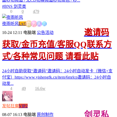
面秒切频道 / 无CD切换频道秒切角色 / 秒...
#
BNS 剑灵类
0
0
479
员
人
夜雨听风
Lv.9
方
官
邀请码
10-24 12:11
电脑端
公告活动
获取/金币充值/客服QQ联系方
式/各种常见问题 请看此贴
24小时自助获取“邀请码”邀请码：24小时自动发卡（微信+支
付宝）https://www.yishengfk.cn/item/6mrlcp邀请码：24小时自
动发...
4
49
16.6w
发帖狂魔
VIP2
剑灵私
08-07 16:13
电脑端
原创制作