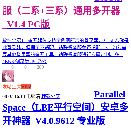
服（二系+三系）通用多开器
_V1.4 PC版
软件介绍1、多开器仅支持示例图所示的登录器。2、如若你是
此登录器，但提示不适配，请联系客服免费适配。3、如若需
要其他登录器的多开工具，请联系客服进行专属定制。多...
#
BNS 剑灵类
#
PC游戏
0
0
280
发帖狂魔
VIP2
Parallel
08-07 16:13
电脑端
转载分享
Space（LBE平行空间）安卓多
开神器_V4.0.9612 专业版