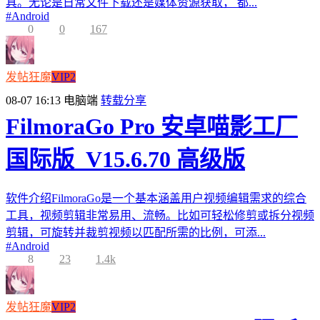
具。无论是日常文件下载还是媒体资源获取， 都...
#
Android
0
0
167
发帖狂魔
VIP2
08-07 16:13
电脑端
转载分享
FilmoraGo Pro 安卓喵影工厂
国际版_V15.6.70 高级版
软件介绍FilmoraGo是一个基本涵盖用户视频编辑需求的综合
工具，视频剪辑非常易用、流畅。比如可轻松修剪或拆分视频
剪辑，可旋转并裁剪视频以匹配所需的比例，可添...
#
Android
8
23
1.4k
发帖狂魔
VIP2