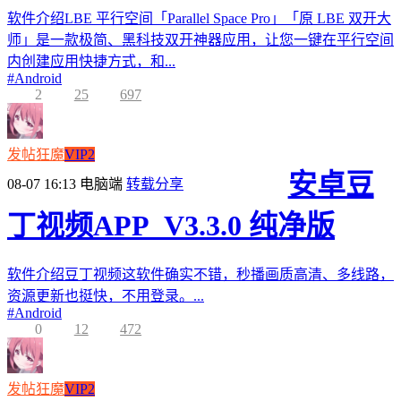
软件介绍LBE 平行空间「Parallel Space Pro」「原 LBE 双开大
师」是一款极简、黑科技双开神器应用，让您一键在平行空间
内创建应用快捷方式，和...
#
Android
2
25
697
发帖狂魔
VIP2
安卓豆
08-07 16:13
电脑端
转载分享
丁视频APP_V3.3.0 纯净版
软件介绍豆丁视频这软件确实不错，秒播画质高清、多线路，
资源更新也挺快，不用登录。...
#
Android
0
12
472
发帖狂魔
VIP2