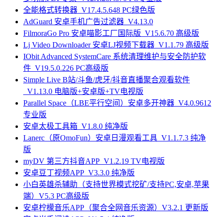
全能格式转换器_V17.4.5.648 PC绿色版
AdGuard 安卓手机广告过滤器_V4.13.0
FilmoraGo Pro 安卓喵影工厂国际版_V15.6.70 高级版
Lj Video Downloader 安卓LJ视频下载器_V1.1.79 高级版
IObit Advanced SystemCare 系统清理维护与安全防护软
件_V19.5.0.226 PC高级版
Simple Live B站/斗鱼/虎牙/抖音直播聚合观看软件
_V1.13.0 电脑版+安卓版+TV电视版
Parallel Space（LBE平行空间）安卓多开神器_V4.0.9612
专业版
安卓太极工具箱_V1.8.0 纯净版
Lanerc（原OmoFun）安卓日漫观看工具_V1.1.7.3 纯净
版
myDV 第三方抖音APP_V1.2.19 TV电视版
安卓豆丁视频APP_V3.3.0 纯净版
小白英雄杀辅助（支持世界模式挖矿/支持PC,安卓,苹果
端）V5.3 PC高级版
安卓柠檬音乐APP（聚合全网音乐资源）V3.2.1 更新版