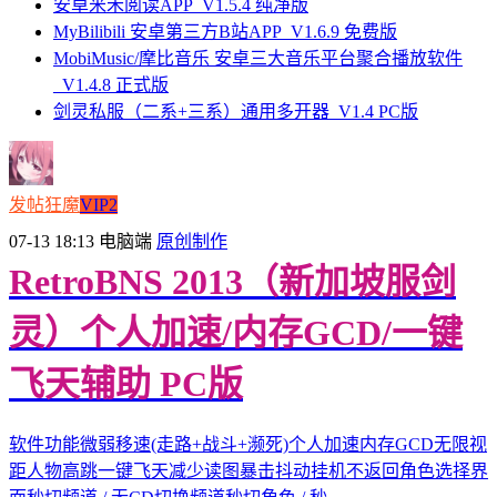
安卓米禾阅读APP_V1.5.4 纯净版
MyBilibili 安卓第三方B站APP_V1.6.9 免费版
MobiMusic/摩比音乐 安卓三大音乐平台聚合播放软件
_V1.4.8 正式版
剑灵私服（二系+三系）通用多开器_V1.4 PC版
发帖狂魔
VIP2
07-13 18:13
电脑端
原创制作
RetroBNS 2013（新加坡服剑
灵）个人加速/内存GCD/一键
飞天辅助 PC版
软件功能微弱移速(走路+战斗+濒死)个人加速内存GCD无限视
距人物高跳一键飞天减少读图暴击抖动挂机不返回角色选择界