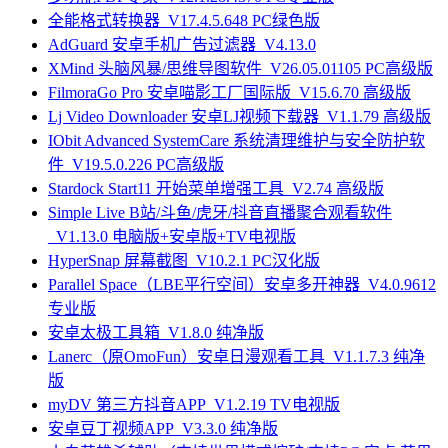
全能格式转换器_V17.4.5.648 PC绿色版
AdGuard 安卓手机广告过滤器_V4.13.0
XMind 头脑风暴/思维导图软件_V26.05.01105 PC高级版
FilmoraGo Pro 安卓喵影工厂国际版_V15.6.70 高级版
Lj Video Downloader 安卓LJ视频下载器_V1.1.79 高级版
IObit Advanced SystemCare 系统清理维护与安全防护软
件_V19.5.0.226 PC高级版
Stardock Start11 开始菜单增强工具_V2.74 高级版
Simple Live B站/斗鱼/虎牙/抖音直播聚合观看软件
_V1.13.0 电脑版+安卓版+TV电视版
HyperSnap 屏幕截图_V10.2.1 PC汉化版
Parallel Space（LBE平行空间）安卓多开神器_V4.0.9612
专业版
安卓太极工具箱_V1.8.0 纯净版
Lanerc（原OmoFun）安卓日漫观看工具_V1.1.7.3 纯净
版
myDV 第三方抖音APP_V1.2.19 TV电视版
安卓豆丁视频APP_V3.3.0 纯净版