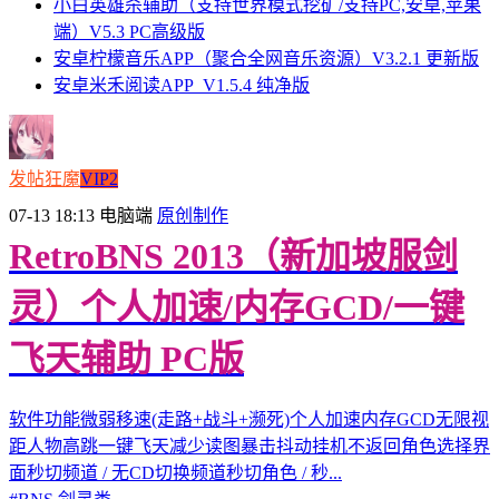
小白英雄杀辅助（支持世界模式挖矿/支持PC,安卓,苹果
端）V5.3 PC高级版
安卓柠檬音乐APP（聚合全网音乐资源）V3.2.1 更新版
安卓米禾阅读APP_V1.5.4 纯净版
发帖狂魔
VIP2
07-13 18:13
电脑端
原创制作
RetroBNS 2013（新加坡服剑
灵）个人加速/内存GCD/一键
飞天辅助 PC版
软件功能微弱移速(走路+战斗+濒死)个人加速内存GCD无限视
距人物高跳一键飞天减少读图暴击抖动挂机不返回角色选择界
面秒切频道 / 无CD切换频道秒切角色 / 秒...