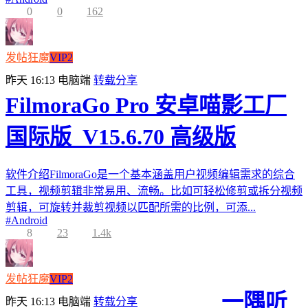
0
0
162
发帖狂魔
VIP2
昨天 16:13
电脑端
转载分享
FilmoraGo Pro 安卓喵影工厂
国际版_V15.6.70 高级版
软件介绍FilmoraGo是一个基本涵盖用户视频编辑需求的综合
工具，视频剪辑非常易用、流畅。比如可轻松修剪或拆分视频
剪辑，可旋转并裁剪视频以匹配所需的比例，可添...
#
Android
8
23
1.4k
发帖狂魔
VIP2
一隅听
昨天 16:13
电脑端
转载分享