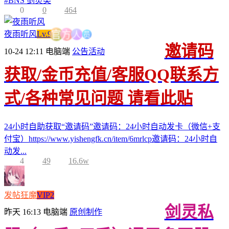
#
BNS 剑灵类
0
0
464
员
人
夜雨听风
Lv.9
方
官
邀请码
10-24 12:11
电脑端
公告活动
获取/金币充值/客服QQ联系方
式/各种常见问题 请看此贴
24小时自助获取“邀请码”邀请码：24小时自动发卡（微信+支
付宝）https://www.yishengfk.cn/item/6mrlcp邀请码：24小时自
动发...
4
49
16.6w
发帖狂魔
VIP2
剑灵私
昨天 16:13
电脑端
原创制作