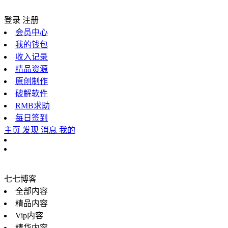
登录
注册
会员中心
我的钱包
收入记录
精品资源
原创制作
破解软件
RMB求助
每日签到
主页
发现
消息
我的
七七博客
全部内容
精品内容
Vip内容
精华内容