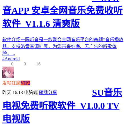
音APP 安卓全网音乐免费收听
软件_V1.1.6 清爽版
软件介绍一隅听音是一款聚合全网音乐平台的高颜*音乐播放
器，支持洛雪音源扩展，为您带来纯净、无广告的听歌体
验。...
#
Android
0
0
16
发帖狂魔
VIP2
SU音乐
昨天 16:13
电脑端
转载分享
电视免费听歌软件_V1.0.0 TV
电视版