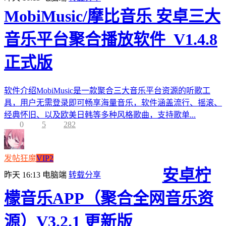
MobiMusic/摩比音乐 安卓三大
音乐平台聚合播放软件_V1.4.8
正式版
软件介绍MobiMusic是一款聚合三大音乐平台资源的听歌工
具，用户无需登录即可畅享海量音乐，软件涵盖流行、摇滚、
经典怀旧、以及欧美日韩等多种风格歌曲，支持歌单...
0
5
282
发帖狂魔
VIP2
安卓柠
昨天 16:13
电脑端
转载分享
檬音乐APP（聚合全网音乐资
源）V3.2.1 更新版