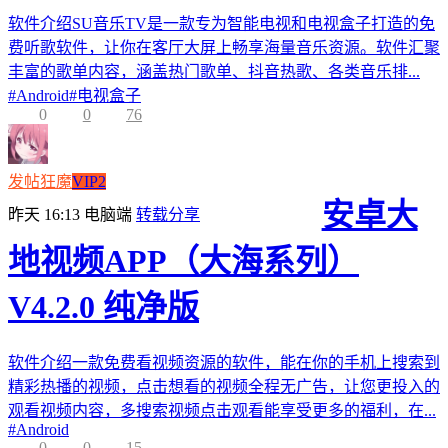
软件介绍SU音乐TV是一款专为智能电视和电视盒子打造的免
费听歌软件，让你在客厅大屏上畅享海量音乐资源。软件汇聚
丰富的歌单内容，涵盖热门歌单、抖音热歌、各类音乐排...
#
Android
#
电视盒子
0
0
76
发帖狂魔
VIP2
安卓大
昨天 16:13
电脑端
转载分享
地视频APP（大海系列）
V4.2.0 纯净版
软件介绍一款免费看视频资源的软件，能在你的手机上搜索到
精彩热播的视频，点击想看的视频全程无广告，让您更投入的
观看视频内容，多搜索视频点击观看能享受更多的福利，在...
#
Android
0
0
15