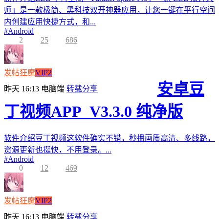
师」是一款极简、黑科技双开神器应用，让您一键在平行空间
内创建应用快捷方式，和...
#
Android
2
25
686
发帖狂魔
VIP2
安卓豆
昨天 16:13
电脑端
转载分享
丁视频APP_V3.3.0 纯净版
软件介绍豆丁视频这软件确实不错，秒播画质高清、多线路，
资源更新也挺快，不用登录。...
#
Android
0
12
469
发帖狂魔
VIP2
昨天 16:13
电脑端
转载分享