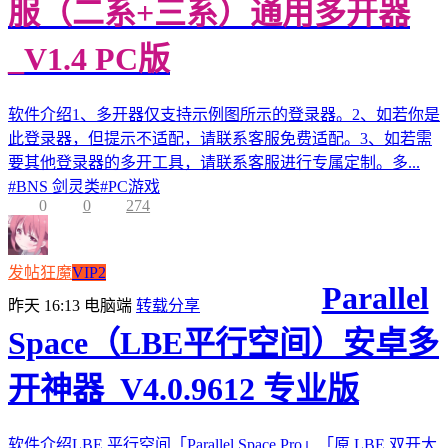
服（二系+三系）通用多开器
_V1.4 PC版
软件介绍1、多开器仅支持示例图所示的登录器。2、如若你是
此登录器，但提示不适配，请联系客服免费适配。3、如若需
要其他登录器的多开工具，请联系客服进行专属定制。多...
#
BNS 剑灵类
#
PC游戏
0
0
274
发帖狂魔
VIP2
Parallel
昨天 16:13
电脑端
转载分享
Space（LBE平行空间）安卓多
开神器_V4.0.9612 专业版
软件介绍LBE 平行空间「Parallel Space Pro」「原 LBE 双开大