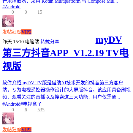
音乐播放器，采用 Kotlin Multiplatform 与 Compose Mul...
#
Android
0
0
15
发帖狂魔
VIP2
myDV
昨天 15:10
电脑端
转载分享
第三方抖音APP_V1.2.19 TV电
视版
软件介绍myDV TV版是借助AI技术开发的抖音第三方客户
端，专为电视遥控器操作设计的大屏版抖音。该应用具备刷视
频、观看关注的直播以及搜索这三大功能，用户仅需通...
#
Android
#
电视盒子
0
6
535
发帖狂魔
VIP2