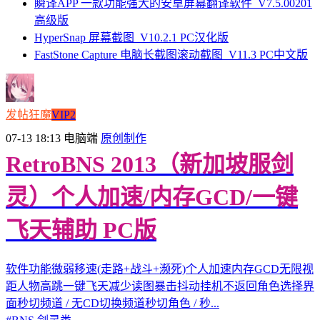
瞬译APP 一款功能强大的安卓屏幕翻译软件_V7.5.00201
高级版
HyperSnap 屏幕截图_V10.2.1 PC汉化版
FastStone Capture 电脑长截图滚动截图_V11.3 PC中文版
发帖狂魔
VIP2
07-13 18:13
电脑端
原创制作
RetroBNS 2013（新加坡服剑
灵）个人加速/内存GCD/一键
飞天辅助 PC版
软件功能微弱移速(走路+战斗+濒死)个人加速内存GCD无限视
距人物高跳一键飞天减少读图暴击抖动挂机不返回角色选择界
面秒切频道 / 无CD切换频道秒切角色 / 秒...