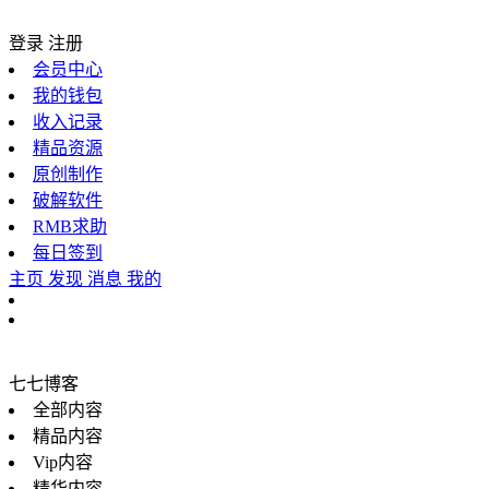
登录
注册
会员中心
我的钱包
收入记录
精品资源
原创制作
破解软件
RMB求助
每日签到
主页
发现
消息
我的
七七博客
全部内容
精品内容
Vip内容
精华内容