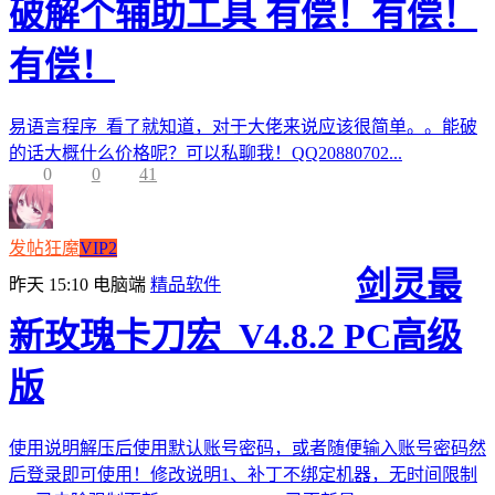
破解个辅助工具 有偿！有偿！
有偿！
易语言程序 看了就知道，对于大佬来说应该很简单。。能破
的话大概什么价格呢？可以私聊我！QQ20880702...
0
0
41
发帖狂魔
VIP2
剑灵最
昨天 15:10
电脑端
精品软件
新玫瑰卡刀宏_V4.8.2 PC高级
版
使用说明解压后使用默认账号密码，或者随便输入账号密码然
后登录即可使用！修改说明1、补丁不绑定机器，无时间限制