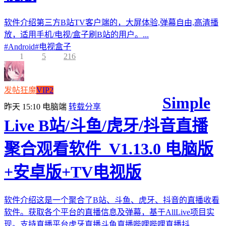
软件介绍第三方B站TV客户端的，大屏体验,弹幕自由,高清播
放，适用手机/电视/盒子刷B站的用户。...
#
Android
#
电视盒子
1
5
216
发帖狂魔
VIP2
Simple
昨天 15:10
电脑端
转载分享
Live B站/斗鱼/虎牙/抖音直播
聚合观看软件_V1.13.0 电脑版
+安卓版+TV电视版
软件介绍这是一个聚合了B站、斗鱼、虎牙、抖音的直播收看
软件。获取各个平台的直播信息及弹幕，基于AllLive项目实
现。支持直播平台虎牙直播斗鱼直播哔哩哔哩直播抖...