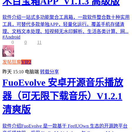
木百宝箱APP_V1.1.3 高级版
软件介绍一站式多功能聚合工具箱，一款软件整合数十种实用
工具，可替代多款单独APP，轻量化运行。覆盖手机存储清
理、文档文本处理、短视频无水印解析、生活各类计算、网...
#
Android
0
0
11
发帖狂魔
VIP2
昨天 15:10
电脑端
转载分享
FuoEvolve 安卓开源音乐播放
器（可无限下载音乐）V1.2.1
清爽版
软件介绍FuoEvolve 是一款基于 FeelUOwn 生态的开源跨平台