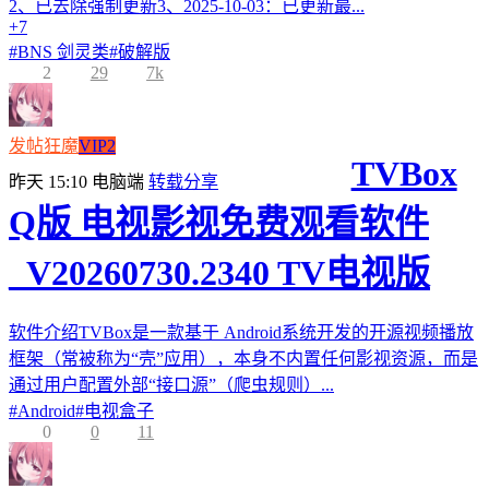
2、已去除强制更新3、2025-10-03：已更新最...
+7
#
BNS 剑灵类
#
破解版
2
29
7k
发帖狂魔
VIP2
TVBox
昨天 15:10
电脑端
转载分享
Q版 电视影视免费观看软件
_V20260730.2340 TV电视版
软件介绍TVBox是一款基于 Android系统开发的开源视频播放
框架（常被称为“壳”应用），本身不内置任何影视资源，而是
通过用户配置外部“接口源”（爬虫规则）...
#
Android
#
电视盒子
0
0
11