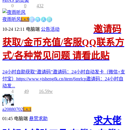
#
BNS 剑灵类
0
0
432
官
方
人
员
夜雨听风
Lv.9
邀请码
10-24 12:11
电脑端
公告活动
获取/金币充值/客服QQ联系方
式/各种常见问题 请看此贴
24小时自助获取“邀请码”邀请码：24小时自动发卡（微信+支
付宝）https://www.yishengfk.cn/item/6mrlcp邀请码：24小时自
动发...
4
49
16.59w
a20880702
Lv.1
求大佬
01:45
电脑端
悬赏求助