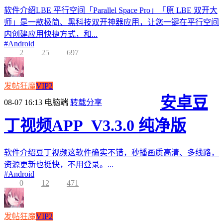
软件介绍LBE 平行空间「Parallel Space Pro」「原 LBE 双开大
师」是一款极简、黑科技双开神器应用，让您一键在平行空间
内创建应用快捷方式，和...
#
Android
2
25
697
发帖狂魔
VIP2
安卓豆
08-07 16:13
电脑端
转载分享
丁视频APP_V3.3.0 纯净版
软件介绍豆丁视频这软件确实不错，秒播画质高清、多线路，
资源更新也挺快，不用登录。...
#
Android
0
12
471
发帖狂魔
VIP2