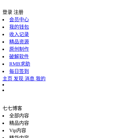
登录
注册
会员中心
我的钱包
收入记录
精品资源
原创制作
破解软件
RMB求助
每日签到
主页
发现
消息
我的
七七博客
全部内容
精品内容
Vip内容
精华内容