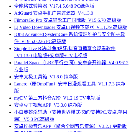
全能格式转换器_V17.4.5.648 PC绿色版
AdGuard 安卓手机广告过滤器_V4.13.0
FilmoraGo Pro 安卓喵影工厂国际版_V15.6.70 高级版
Lj Video Downloader 安卓LJ视频下载器_V1.1.79 高级版
IObit Advanced SystemCare 系统清理维护与安全防护软
件_V19.5.0.226 PC高级版
Simple Live B站/斗鱼/虎牙/抖音直播聚合观看软件
_V1.13.0 电脑版+安卓版+TV电视版
Parallel Space（LBE平行空间）安卓多开神器_V4.0.9612
专业版
安卓太极工具箱_V1.8.0 纯净版
Lanerc（原OmoFun）安卓日漫观看工具_V1.1.7.3 纯净
版
myDV 第三方抖音APP_V1.2.19 TV电视版
安卓豆丁视频APP_V3.3.0 纯净版
小白英雄杀辅助（支持世界模式挖矿/支持PC,安卓,苹果
端）V5.3 PC高级版
安卓柠檬音乐APP（聚合全网音乐资源）V3.2.1 更新版