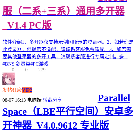
服（二系+三系）通用多开器
_V1.4 PC版
软件介绍1、多开器仅支持示例图所示的登录器。2、如若你是
此登录器，但提示不适配，请联系客服免费适配。3、如若需
要其他登录器的多开工具，请联系客服进行专属定制。多...
#
BNS 剑灵类
#
PC游戏
0
0
279
发帖狂魔
VIP2
Parallel
08-07 16:13
电脑端
转载分享
Space（LBE平行空间）安卓多
开神器_V4.0.9612 专业版