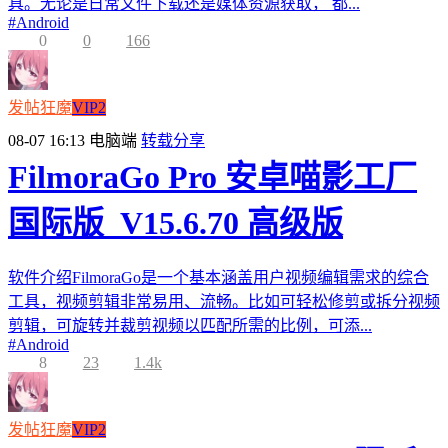
具。无论是日常文件下载还是媒体资源获取， 都...
#
Android
0
0
166
发帖狂魔
VIP2
08-07 16:13
电脑端
转载分享
FilmoraGo Pro 安卓喵影工厂
国际版_V15.6.70 高级版
软件介绍FilmoraGo是一个基本涵盖用户视频编辑需求的综合
工具，视频剪辑非常易用、流畅。比如可轻松修剪或拆分视频
剪辑，可旋转并裁剪视频以匹配所需的比例，可添...
#
Android
8
23
1.4k
发帖狂魔
VIP2