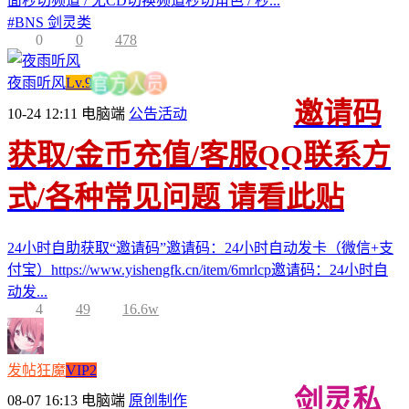
面秒切频道 / 无CD切换频道秒切角色 / 秒...
#
BNS 剑灵类
0
0
478
夜雨听风
Lv.9
员
人
方
官
邀请码
10-24 12:11
电脑端
公告活动
获取/金币充值/客服QQ联系方
式/各种常见问题 请看此贴
24小时自助获取“邀请码”邀请码：24小时自动发卡（微信+支
付宝）https://www.yishengfk.cn/item/6mrlcp邀请码：24小时自
动发...
4
49
16.6w
发帖狂魔
VIP2
剑灵私
08-07 16:13
电脑端
原创制作