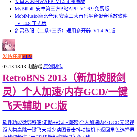
安卓米禾阅读APP_V1.5.4 纯净版
MyBilibili 安卓第三方B站APP_V1.6.9 免费版
MobiMusic/摩比音乐 安卓三大音乐平台聚合播放软件
_V1.4.8 正式版
剑灵私服（二系+三系）通用多开器_V1.4 PC版
发帖狂魔
VIP2
07-13 18:13
电脑端
原创制作
RetroBNS 2013（新加坡服剑
灵）个人加速/内存GCD/一键
飞天辅助 PC版
软件功能微弱移速(走路+战斗+濒死)个人加速内存GCD无限视
距人物高跳一键飞天减少读图暴击抖动挂机不返回角色选择界