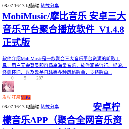
08-07 16:13
电脑端
转载分享
MobiMusic/摩比音乐 安卓三大
音乐平台聚合播放软件_V1.4.8
正式版
软件介绍MobiMusic是一款聚合三大音乐平台资源的听歌工
具，用户无需登录即可畅享海量音乐，软件涵盖流行、摇滚、
经典怀旧、以及欧美日韩等多种风格歌曲，支持歌单...
0
5
287
发帖狂魔
VIP2
安卓柠
08-07 16:13
电脑端
转载分享
檬音乐APP（聚合全网音乐资