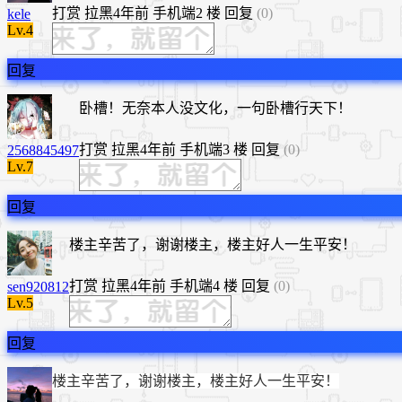
打赏
拉黑
4年前
手机端
2 楼
回复
(0)
kele
Lv.4
回复
卧槽！无奈本人没文化，一句卧槽行天下！
打赏
拉黑
4年前
手机端
3 楼
回复
(0)
2568845497
Lv.7
回复
楼主辛苦了，谢谢楼主，楼主好人一生平安！
打赏
拉黑
4年前
手机端
4 楼
回复
(0)
sen920812
Lv.5
回复
楼主辛苦了，谢谢楼主，楼主好人一生平安！