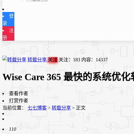
登
录
注
册
转载分享
关注
关注：
183
内容：
14337
Wise Care 365 最快的系统优化软
查看作者
打赏作者
当前位置：
七七博客
>
转载分享
>
正文
110