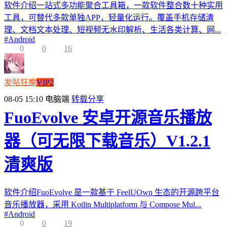
软件介绍一站式多功能聚合工具箱，一款软件整合数十种实用
工具，可替代多款单独APP，轻量化运行。覆盖手机存储清
理、文档文本处理、短视频无水印解析、生活各类计算、网...
#
Android
0
0
16
发帖狂魔
VIP2
08-05 15:10
电脑端
转载分享
FuoEvolve 安卓开源音乐播放
器（可无限下载音乐）V1.2.1
清爽版
软件介绍FuoEvolve 是一款基于 FeelUOwn 生态的开源跨平台
音乐播放器，采用 Kotlin Multiplatform 与 Compose Mul...
#
Android
0
0
19