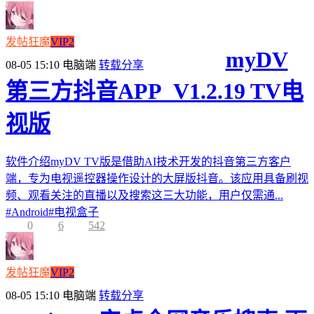
发帖狂魔
VIP2
myDV
08-05 15:10
电脑端
转载分享
第三方抖音APP_V1.2.19 TV电
视版
软件介绍myDV TV版是借助AI技术开发的抖音第三方客户
端，专为电视遥控器操作设计的大屏版抖音。该应用具备刷视
频、观看关注的直播以及搜索这三大功能，用户仅需通...
#
Android
#
电视盒子
0
6
542
发帖狂魔
VIP2
08-05 15:10
电脑端
转载分享