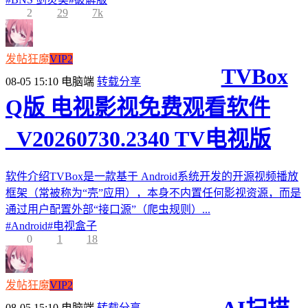
2
29
7k
发帖狂魔
VIP2
TVBox
08-05 15:10
电脑端
转载分享
Q版 电视影视免费观看软件
_V20260730.2340 TV电视版
软件介绍TVBox是一款基于 Android系统开发的开源视频播放
框架（常被称为“壳”应用），本身不内置任何影视资源，而是
通过用户配置外部“接口源”（爬虫规则）...
#
Android
#
电视盒子
0
1
18
发帖狂魔
VIP2
08-05 15:10
电脑端
转载分享