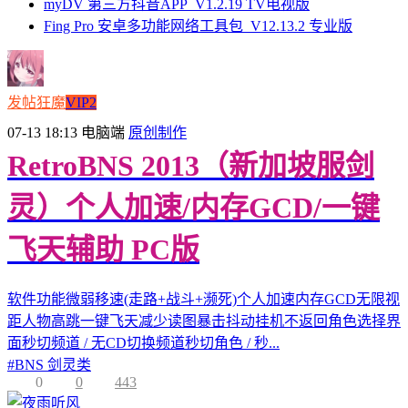
myDV 第三方抖音APP_V1.2.19 TV电视版
Fing Pro 安卓多功能网络工具包_V12.13.2 专业版
发帖狂魔
VIP2
07-13 18:13
电脑端
原创制作
RetroBNS 2013（新加坡服剑
灵）个人加速/内存GCD/一键
飞天辅助 PC版
软件功能微弱移速(走路+战斗+濒死)个人加速内存GCD无限视
距人物高跳一键飞天减少读图暴击抖动挂机不返回角色选择界
面秒切频道 / 无CD切换频道秒切角色 / 秒...
#
BNS 剑灵类
0
0
443