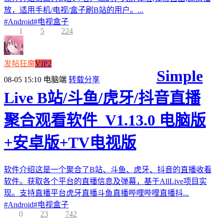
放，适用手机/电视/盒子刷B站的用户。...
#
Android
#
电视盒子
1
5
224
发帖狂魔
VIP2
Simple
08-05 15:10
电脑端
转载分享
Live B站/斗鱼/虎牙/抖音直播
聚合观看软件_V1.13.0 电脑版
+安卓版+TV电视版
软件介绍这是一个聚合了B站、斗鱼、虎牙、抖音的直播收看
软件。获取各个平台的直播信息及弹幕，基于AllLive项目实
现。支持直播平台虎牙直播斗鱼直播哔哩哔哩直播抖...
#
Android
#
电视盒子
0
23
742