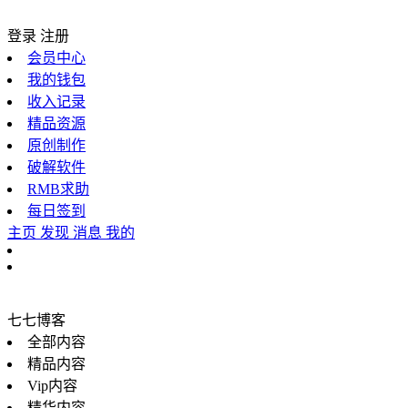
登录
注册
会员中心
我的钱包
收入记录
精品资源
原创制作
破解软件
RMB求助
每日签到
主页
发现
消息
我的
七七博客
全部内容
精品内容
Vip内容
精华内容