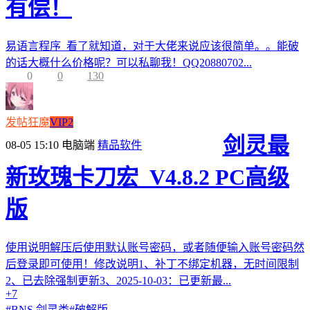
有偿！
易语言程序 看了就知道，对于大佬来说应该很简单。。能破
的话大概什么价格呢？可以私聊我！QQ20880702...
0
0
130
发帖狂魔
VIP2
剑灵最
08-05 15:10
电脑端
精品软件
新玫瑰卡刀宏_V4.8.2 PC高级
版
使用说明解压后使用默认账号密码，或者随便输入账号密码然
后登录即可使用！修改说明1、补丁不绑定机器，无时间限制
2、已去除强制更新3、2025-10-03：已更新最...
+7
#
BNS 剑灵类
#
破解版