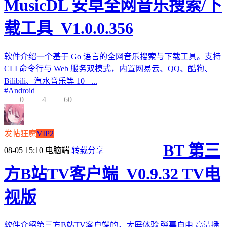
MusicDL 安卓全网音乐搜索/下
载工具_V1.0.0.356
软件介绍一个基于 Go 语言的全网音乐搜索与下载工具。支持
CLI 命令行与 Web 服务双模式，内置网易云、QQ、酷狗、
Bilibili、汽水音乐等 10+ ...
#
Android
0
4
60
发帖狂魔
VIP2
BT 第三
08-05 15:10
电脑端
转载分享
方B站TV客户端_V0.9.32 TV电
视版
软件介绍第三方B站TV客户端的，大屏体验,弹幕自由,高清播