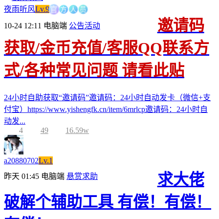
方
官
人
员
夜雨听风
Lv.9
邀请码
10-24 12:11
电脑端
公告活动
获取/金币充值/客服QQ联系方
式/各种常见问题 请看此贴
24小时自助获取“邀请码”邀请码：24小时自动发卡（微信+支
付宝）https://www.yishengfk.cn/item/6mrlcp邀请码：24小时自
动发...
4
49
16.59w
a20880702
Lv.1
求大佬
昨天 01:45
电脑端
悬赏求助
破解个辅助工具 有偿！有偿！