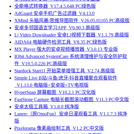
全能格式转换器_V17.4.5.648 PC绿色版
AdGuard 安卓手机广告过滤器_V4.13.0
XMind 头脑风暴/思维导图软件_V26.05.01105 PC高级版
安卓多邻国语言学习APP_V6.90.3 高级版
Lj Video Downloader 安卓LJ视频下载器_V1.1.79 高级版
AIDA64 电脑硬件检测工具_V8.35 PC绿色版
MX Player 强大的安卓视频播放器_V3.0.13 专业版
IObit Advanced SystemCare 系统清理维护与安全防护软
件_V19.5.0.226 PC高级版
Stardock Start11 开始菜单增强工具_V2.74 高级版
Simple Live B站/斗鱼/虎牙/抖音直播聚合观看软件
_V1.13.0 电脑版+安卓版+TV电视版
HyperSnap 屏幕截图_V10.2.1 PC汉化版
FastStone Capture 电脑长截图滚动截图_V11.3 PC中文版
安卓太极工具箱_V1.8.0 纯净版
Lanerc（原OmoFun）安卓日漫观看工具_V1.1.7.3 纯净
版
Pixelorama 像素画绘制工具_V1.2 PC中文版