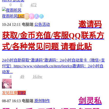
#
BNS 剑灵类
0
0
472
员
人
方
夜雨听风
Lv.9
官
邀请码
10-24 12:11
电脑端
公告活动
获取/金币充值/客服QQ联系方
式/各种常见问题 请看此贴
24小时自助获取“邀请码”邀请码：24小时自动发卡（微信+支
付宝）https://www.yishengfk.cn/item/6mrlcp邀请码：24小时自
动发...
4
49
16.6w
发帖狂魔
VIP2
剑灵私
08-07 16:13
电脑端
原创制作