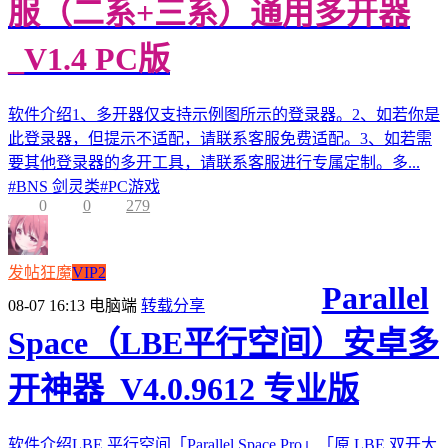
服（二系+三系）通用多开器
_V1.4 PC版
软件介绍1、多开器仅支持示例图所示的登录器。2、如若你是
此登录器，但提示不适配，请联系客服免费适配。3、如若需
要其他登录器的多开工具，请联系客服进行专属定制。多...
#
BNS 剑灵类
#
PC游戏
0
0
279
发帖狂魔
VIP2
Parallel
08-07 16:13
电脑端
转载分享
Space（LBE平行空间）安卓多
开神器_V4.0.9612 专业版
软件介绍LBE 平行空间「Parallel Space Pro」「原 LBE 双开大