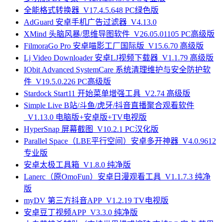
全能格式转换器_V17.4.5.648 PC绿色版
AdGuard 安卓手机广告过滤器_V4.13.0
XMind 头脑风暴/思维导图软件_V26.05.01105 PC高级版
FilmoraGo Pro 安卓喵影工厂国际版_V15.6.70 高级版
Lj Video Downloader 安卓LJ视频下载器_V1.1.79 高级版
IObit Advanced SystemCare 系统清理维护与安全防护软
件_V19.5.0.226 PC高级版
Stardock Start11 开始菜单增强工具_V2.74 高级版
Simple Live B站/斗鱼/虎牙/抖音直播聚合观看软件
_V1.13.0 电脑版+安卓版+TV电视版
HyperSnap 屏幕截图_V10.2.1 PC汉化版
Parallel Space（LBE平行空间）安卓多开神器_V4.0.9612
专业版
安卓太极工具箱_V1.8.0 纯净版
Lanerc（原OmoFun）安卓日漫观看工具_V1.1.7.3 纯净
版
myDV 第三方抖音APP_V1.2.19 TV电视版
安卓豆丁视频APP_V3.3.0 纯净版