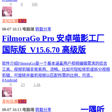
0
0
166
发帖狂魔
VIP2
08-07 16:13
电脑端
转载分享
FilmoraGo Pro 安卓喵影工厂
国际版_V15.6.70 高级版
软件介绍FilmoraGo是一个基本涵盖用户视频编辑需求的综合
工具，视频剪辑非常易用、流畅。比如可轻松修剪或拆分视频
剪辑，可旋转并裁剪视频以匹配所需的比例，可添...
#
Android
8
23
1.4k
发帖狂魔
VIP2
一隅听
08-07 16:13
电脑端
转载分享