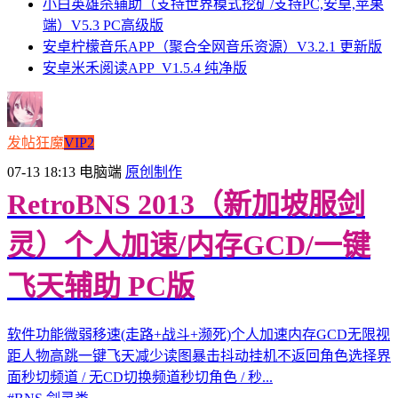
小白英雄杀辅助（支持世界模式挖矿/支持PC,安卓,苹果
端）V5.3 PC高级版
安卓柠檬音乐APP（聚合全网音乐资源）V3.2.1 更新版
安卓米禾阅读APP_V1.5.4 纯净版
发帖狂魔
VIP2
07-13 18:13
电脑端
原创制作
RetroBNS 2013（新加坡服剑
灵）个人加速/内存GCD/一键
飞天辅助 PC版
软件功能微弱移速(走路+战斗+濒死)个人加速内存GCD无限视
距人物高跳一键飞天减少读图暴击抖动挂机不返回角色选择界
面秒切频道 / 无CD切换频道秒切角色 / 秒...