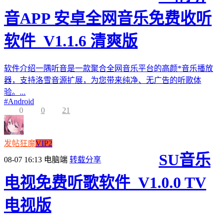
音APP 安卓全网音乐免费收听
软件_V1.1.6 清爽版
软件介绍一隅听音是一款聚合全网音乐平台的高颜*音乐播放
器，支持洛雪音源扩展，为您带来纯净、无广告的听歌体
验。...
#
Android
0
0
21
发帖狂魔
VIP2
SU音乐
08-07 16:13
电脑端
转载分享
电视免费听歌软件_V1.0.0 TV
电视版