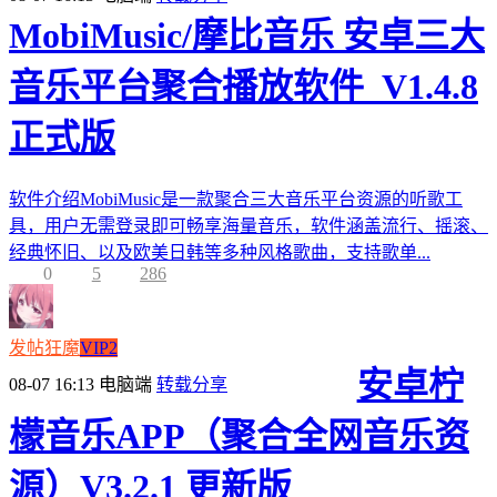
MobiMusic/摩比音乐 安卓三大
音乐平台聚合播放软件_V1.4.8
正式版
软件介绍MobiMusic是一款聚合三大音乐平台资源的听歌工
具，用户无需登录即可畅享海量音乐，软件涵盖流行、摇滚、
经典怀旧、以及欧美日韩等多种风格歌曲，支持歌单...
0
5
286
发帖狂魔
VIP2
安卓柠
08-07 16:13
电脑端
转载分享
檬音乐APP（聚合全网音乐资
源）V3.2.1 更新版