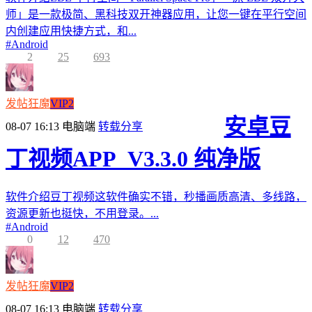
师」是一款极简、黑科技双开神器应用，让您一键在平行空间
内创建应用快捷方式，和...
#
Android
2
25
693
发帖狂魔
VIP2
安卓豆
08-07 16:13
电脑端
转载分享
丁视频APP_V3.3.0 纯净版
软件介绍豆丁视频这软件确实不错，秒播画质高清、多线路，
资源更新也挺快，不用登录。...
#
Android
0
12
470
发帖狂魔
VIP2
08-07 16:13
电脑端
转载分享