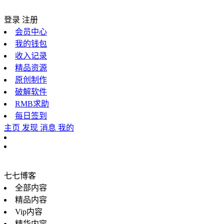
登录
注册
会员中心
我的钱包
收入记录
精品资源
原创制作
破解软件
RMB求助
每日签到
主页
发现
消息
我的
七七博客
全部内容
精品内容
Vip内容
精华内容