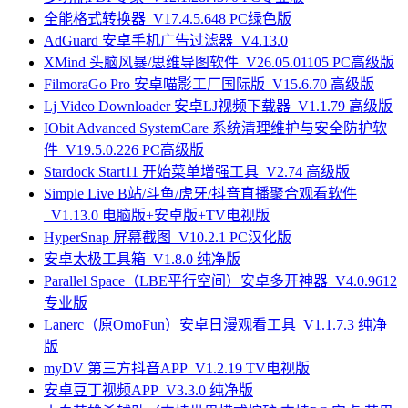
全能格式转换器_V17.4.5.648 PC绿色版
AdGuard 安卓手机广告过滤器_V4.13.0
XMind 头脑风暴/思维导图软件_V26.05.01105 PC高级版
FilmoraGo Pro 安卓喵影工厂国际版_V15.6.70 高级版
Lj Video Downloader 安卓LJ视频下载器_V1.1.79 高级版
IObit Advanced SystemCare 系统清理维护与安全防护软
件_V19.5.0.226 PC高级版
Stardock Start11 开始菜单增强工具_V2.74 高级版
Simple Live B站/斗鱼/虎牙/抖音直播聚合观看软件
_V1.13.0 电脑版+安卓版+TV电视版
HyperSnap 屏幕截图_V10.2.1 PC汉化版
安卓太极工具箱_V1.8.0 纯净版
Parallel Space（LBE平行空间）安卓多开神器_V4.0.9612
专业版
Lanerc（原OmoFun）安卓日漫观看工具_V1.1.7.3 纯净
版
myDV 第三方抖音APP_V1.2.19 TV电视版
安卓豆丁视频APP_V3.3.0 纯净版