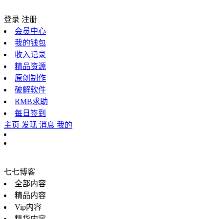
登录
注册
会员中心
我的钱包
收入记录
精品资源
原创制作
破解软件
RMB求助
每日签到
主页
发现
消息
我的
七七博客
全部内容
精品内容
Vip内容
精华内容