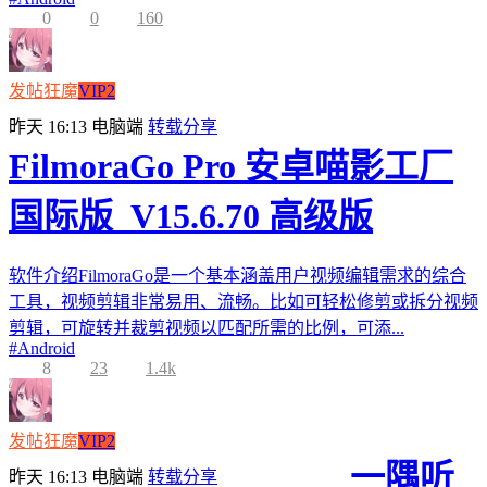
0
0
160
发帖狂魔
VIP2
昨天 16:13
电脑端
转载分享
FilmoraGo Pro 安卓喵影工厂
国际版_V15.6.70 高级版
软件介绍FilmoraGo是一个基本涵盖用户视频编辑需求的综合
工具，视频剪辑非常易用、流畅。比如可轻松修剪或拆分视频
剪辑，可旋转并裁剪视频以匹配所需的比例，可添...
#
Android
8
23
1.4k
发帖狂魔
VIP2
一隅听
昨天 16:13
电脑端
转载分享