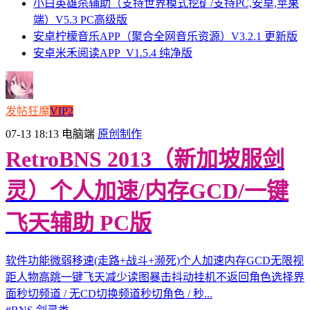
小白英雄杀辅助（支持世界模式挖矿/支持PC,安卓,苹果
端）V5.3 PC高级版
安卓柠檬音乐APP（聚合全网音乐资源）V3.2.1 更新版
安卓米禾阅读APP_V1.5.4 纯净版
发帖狂魔
VIP2
07-13 18:13
电脑端
原创制作
RetroBNS 2013（新加坡服剑
灵）个人加速/内存GCD/一键
飞天辅助 PC版
软件功能微弱移速(走路+战斗+濒死)个人加速内存GCD无限视
距人物高跳一键飞天减少读图暴击抖动挂机不返回角色选择界
面秒切频道 / 无CD切换频道秒切角色 / 秒...