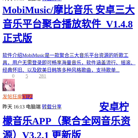
MobiMusic/摩比音乐 安卓三大
音乐平台聚合播放软件_V1.4.8
正式版
软件介绍MobiMusic是一款聚合三大音乐平台资源的听歌工
具，用户无需登录即可畅享海量音乐，软件涵盖流行、摇滚、
经典怀旧、以及欧美日韩等多种风格歌曲，支持歌单...
0
5
281
发帖狂魔
VIP2
安卓柠
昨天 16:13
电脑端
转载分享
檬音乐APP（聚合全网音乐资
源）V3.2.1 更新版