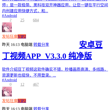
师」是一款极简、黑科技双开神器应用，让您一键在平行空间
内创建应用快捷方式，和...
#
Android
2
25
684
发帖狂魔
VIP2
安卓豆
昨天 16:13
电脑端
转载分享
丁视频APP_V3.3.0 纯净版
软件介绍豆丁视频这软件确实不错，秒播画质高清、多线路，
资源更新也挺快，不用登录。...
#
Android
0
12
467
发帖狂魔
VIP2
昨天 16:13
电脑端
转载分享