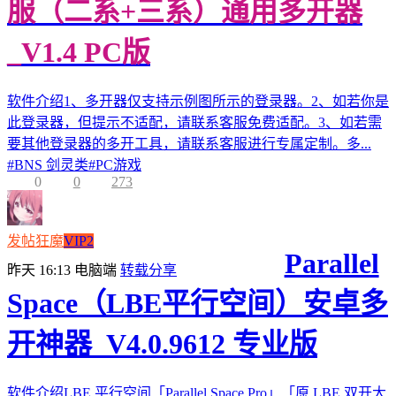
服（二系+三系）通用多开器
_V1.4 PC版
软件介绍1、多开器仅支持示例图所示的登录器。2、如若你是
此登录器，但提示不适配，请联系客服免费适配。3、如若需
要其他登录器的多开工具，请联系客服进行专属定制。多...
#
BNS 剑灵类
#
PC游戏
0
0
273
发帖狂魔
VIP2
Parallel
昨天 16:13
电脑端
转载分享
Space（LBE平行空间）安卓多
开神器_V4.0.9612 专业版
软件介绍LBE 平行空间「Parallel Space Pro」「原 LBE 双开大