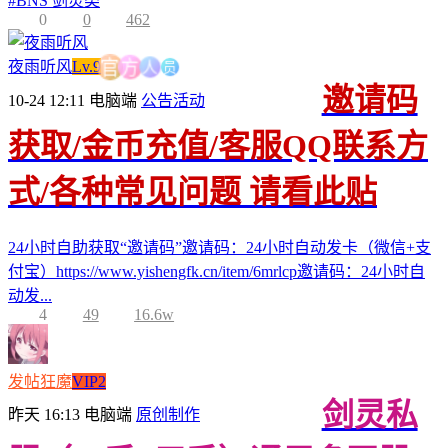
#
BNS 剑灵类
0
0
462
员
人
夜雨听风
Lv.9
方
官
邀请码
10-24 12:11
电脑端
公告活动
获取/金币充值/客服QQ联系方
式/各种常见问题 请看此贴
24小时自助获取“邀请码”邀请码：24小时自动发卡（微信+支
付宝）https://www.yishengfk.cn/item/6mrlcp邀请码：24小时自
动发...
4
49
16.6w
发帖狂魔
VIP2
剑灵私
昨天 16:13
电脑端
原创制作