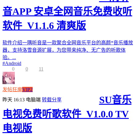
音APP 安卓全网音乐免费收听
软件_V1.1.6 清爽版
软件介绍一隅听音是一款聚合全网音乐平台的高颜*音乐播放
器，支持洛雪音源扩展，为您带来纯净、无广告的听歌体
验。...
#
Android
0
0
11
发帖狂魔
VIP2
SU音乐
昨天 16:13
电脑端
转载分享
电视免费听歌软件_V1.0.0 TV
电视版