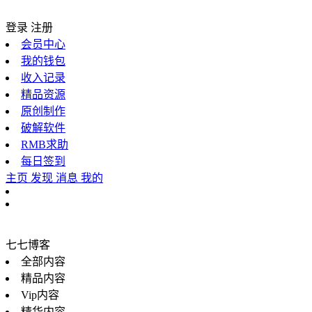
登录
注册
会员中心
我的钱包
收入记录
精品资源
原创制作
破解软件
RMB求助
每日签到
主页
发现
消息
我的
七七博客
全部内容
精品内容
Vip内容
精华内容