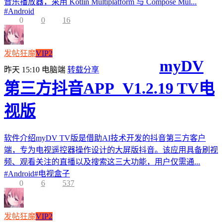
音乐播放器，采用 Kotlin Multiplatform 与 Compose Mul...
#
Android
0
0
16
发帖狂魔
VIP2
myDV
昨天 15:10
电脑端
转载分享
第三方抖音APP_V1.2.19 TV电
视版
软件介绍myDV TV版是借助AI技术开发的抖音第三方客户
端，专为电视遥控器操作设计的大屏版抖音。该应用具备刷视
频、观看关注的直播以及搜索这三大功能，用户仅需通...
#
Android
#
电视盒子
0
6
537
发帖狂魔
VIP2