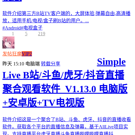
软件介绍第三方B站TV客户端的，大屏体验,弹幕自由,高清播
放，适用手机/电视/盒子刷B站的用户。...
#
Android
#
电视盒子
1
5
219
发帖狂魔
VIP2
Simple
昨天 15:10
电脑端
转载分享
Live B站/斗鱼/虎牙/抖音直播
聚合观看软件_V1.13.0 电脑版
+安卓版+TV电视版
软件介绍这是一个聚合了B站、斗鱼、虎牙、抖音的直播收看
软件。获取各个平台的直播信息及弹幕，基于AllLive项目实
现。支持直播平台虎牙直播斗鱼直播哔哩哔哩直播抖...