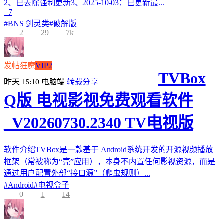
2、已去除强制更新3、2025-10-03：已更新最...
+7
#
BNS 剑灵类
#
破解版
2
29
7k
发帖狂魔
VIP2
TVBox
昨天 15:10
电脑端
转载分享
Q版 电视影视免费观看软件
_V20260730.2340 TV电视版
软件介绍TVBox是一款基于 Android系统开发的开源视频播放
框架（常被称为“壳”应用），本身不内置任何影视资源，而是
通过用户配置外部“接口源”（爬虫规则）...
#
Android
#
电视盒子
0
1
14