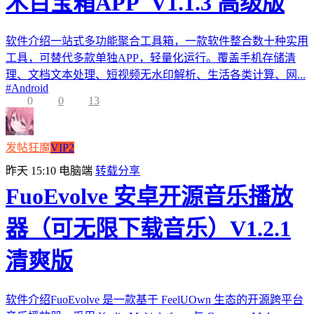
木百宝箱APP_V1.1.3 高级版
软件介绍一站式多功能聚合工具箱，一款软件整合数十种实用
工具，可替代多款单独APP，轻量化运行。覆盖手机存储清
理、文档文本处理、短视频无水印解析、生活各类计算、网...
#
Android
0
0
13
发帖狂魔
VIP2
昨天 15:10
电脑端
转载分享
FuoEvolve 安卓开源音乐播放
器（可无限下载音乐）V1.2.1
清爽版
软件介绍FuoEvolve 是一款基于 FeelUOwn 生态的开源跨平台