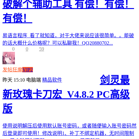
破解个辅助工具 有偿！有偿！
有偿！
易语言程序 看了就知道，对于大佬来说应该很简单。。能破
的话大概什么价格呢？可以私聊我！QQ20880702...
0
0
59
发帖狂魔
VIP2
剑灵最
昨天 15:10
电脑端
精品软件
新玫瑰卡刀宏_V4.8.2 PC高级
版
使用说明解压后使用默认账号密码，或者随便输入账号密码然
后登录即可使用！修改说明1、补丁不绑定机器，无时间限制