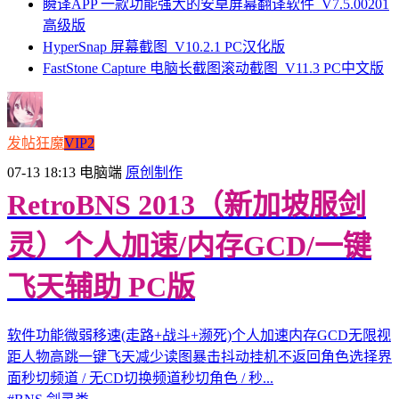
瞬译APP 一款功能强大的安卓屏幕翻译软件_V7.5.00201
高级版
HyperSnap 屏幕截图_V10.2.1 PC汉化版
FastStone Capture 电脑长截图滚动截图_V11.3 PC中文版
发帖狂魔
VIP2
07-13 18:13
电脑端
原创制作
RetroBNS 2013（新加坡服剑
灵）个人加速/内存GCD/一键
飞天辅助 PC版
软件功能微弱移速(走路+战斗+濒死)个人加速内存GCD无限视
距人物高跳一键飞天减少读图暴击抖动挂机不返回角色选择界
面秒切频道 / 无CD切换频道秒切角色 / 秒...