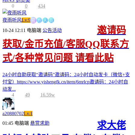
#
BNS 剑灵类
0
0
434
方
人
官
员
夜雨听风
Lv.9
邀请码
10-24 12:11
电脑端
公告活动
获取/金币充值/客服QQ联系方
式/各种常见问题 请看此贴
24小时自助获取“邀请码”邀请码：24小时自动发卡（微信+支
付宝）https://www.yishengfk.cn/item/6mrlcp邀请码：24小时自
动发...
4
49
16.59w
a20880702
Lv.1
求大佬
01:45
电脑端
悬赏求助