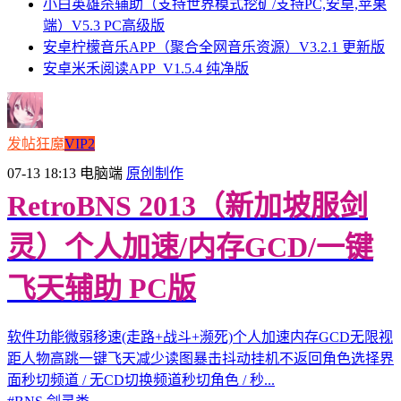
小白英雄杀辅助（支持世界模式挖矿/支持PC,安卓,苹果
端）V5.3 PC高级版
安卓柠檬音乐APP（聚合全网音乐资源）V3.2.1 更新版
安卓米禾阅读APP_V1.5.4 纯净版
发帖狂魔
VIP2
07-13 18:13
电脑端
原创制作
RetroBNS 2013（新加坡服剑
灵）个人加速/内存GCD/一键
飞天辅助 PC版
软件功能微弱移速(走路+战斗+濒死)个人加速内存GCD无限视
距人物高跳一键飞天减少读图暴击抖动挂机不返回角色选择界
面秒切频道 / 无CD切换频道秒切角色 / 秒...