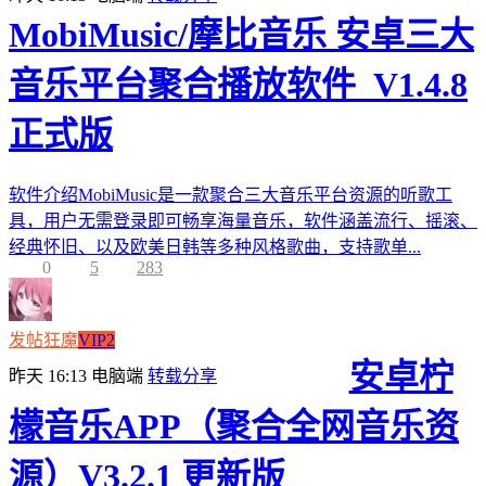
MobiMusic/摩比音乐 安卓三大
音乐平台聚合播放软件_V1.4.8
正式版
软件介绍MobiMusic是一款聚合三大音乐平台资源的听歌工
具，用户无需登录即可畅享海量音乐，软件涵盖流行、摇滚、
经典怀旧、以及欧美日韩等多种风格歌曲，支持歌单...
0
5
283
发帖狂魔
VIP2
安卓柠
昨天 16:13
电脑端
转载分享
檬音乐APP（聚合全网音乐资
源）V3.2.1 更新版