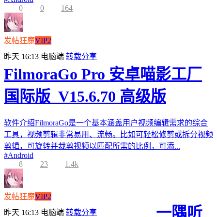
0
0
164
发帖狂魔
VIP2
昨天 16:13
电脑端
转载分享
FilmoraGo Pro 安卓喵影工厂
国际版_V15.6.70 高级版
软件介绍FilmoraGo是一个基本涵盖用户视频编辑需求的综合
工具，视频剪辑非常易用、流畅。比如可轻松修剪或拆分视频
剪辑，可旋转并裁剪视频以匹配所需的比例，可添...
#
Android
8
23
1.4k
发帖狂魔
VIP2
一隅听
昨天 16:13
电脑端
转载分享