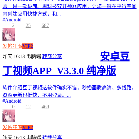
师」是一款极简、黑科技双开神器应用，让您一键在平行空间
内创建应用快捷方式，和...
#
Android
2
25
687
发帖狂魔
VIP2
安卓豆
昨天 16:13
电脑端
转载分享
丁视频APP_V3.3.0 纯净版
软件介绍豆丁视频这软件确实不错，秒播画质高清、多线路，
资源更新也挺快，不用登录。...
#
Android
0
12
469
发帖狂魔
VIP2
昨天 16:13
电脑端
转载分享