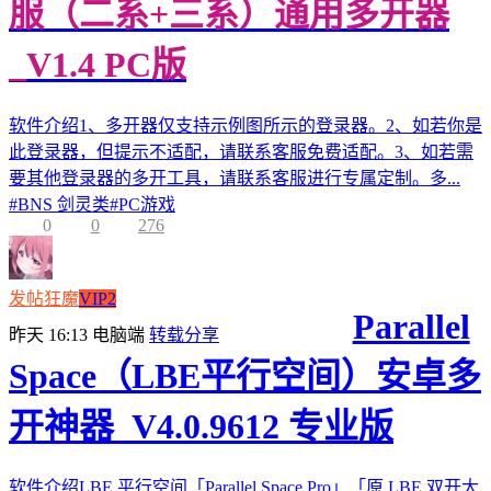
服（二系+三系）通用多开器
_V1.4 PC版
软件介绍1、多开器仅支持示例图所示的登录器。2、如若你是
此登录器，但提示不适配，请联系客服免费适配。3、如若需
要其他登录器的多开工具，请联系客服进行专属定制。多...
#
BNS 剑灵类
#
PC游戏
0
0
276
发帖狂魔
VIP2
Parallel
昨天 16:13
电脑端
转载分享
Space（LBE平行空间）安卓多
开神器_V4.0.9612 专业版
软件介绍LBE 平行空间「Parallel Space Pro」「原 LBE 双开大