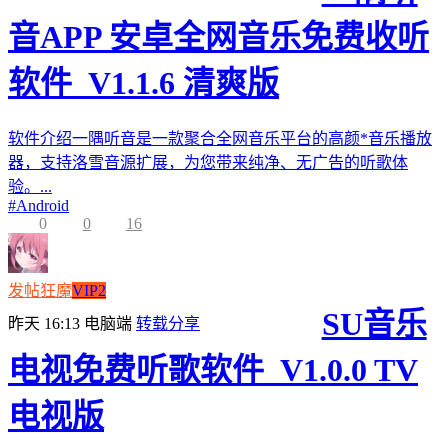
音APP 安卓全网音乐免费收听
软件_V1.1.6 清爽版
软件介绍一隅听音是一款聚合全网音乐平台的高颜*音乐播放
器，支持洛雪音源扩展，为您带来纯净、无广告的听歌体
验。...
#
Android
0
0
16
发帖狂魔
VIP2
SU音乐
昨天 16:13
电脑端
转载分享
电视免费听歌软件_V1.0.0 TV
电视版