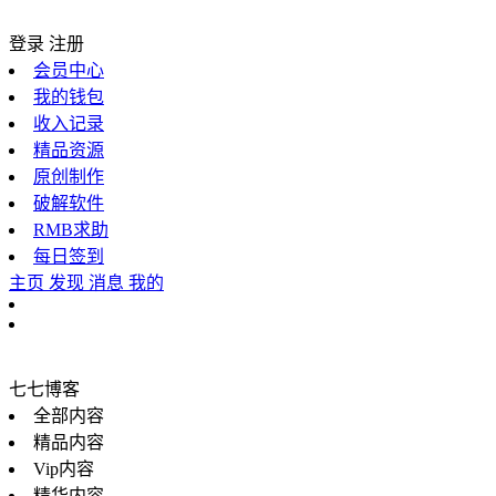
登录
注册
会员中心
我的钱包
收入记录
精品资源
原创制作
破解软件
RMB求助
每日签到
主页
发现
消息
我的
七七博客
全部内容
精品内容
Vip内容
精华内容