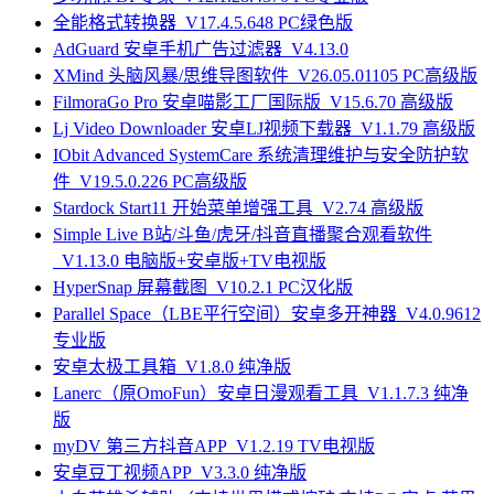
全能格式转换器_V17.4.5.648 PC绿色版
AdGuard 安卓手机广告过滤器_V4.13.0
XMind 头脑风暴/思维导图软件_V26.05.01105 PC高级版
FilmoraGo Pro 安卓喵影工厂国际版_V15.6.70 高级版
Lj Video Downloader 安卓LJ视频下载器_V1.1.79 高级版
IObit Advanced SystemCare 系统清理维护与安全防护软
件_V19.5.0.226 PC高级版
Stardock Start11 开始菜单增强工具_V2.74 高级版
Simple Live B站/斗鱼/虎牙/抖音直播聚合观看软件
_V1.13.0 电脑版+安卓版+TV电视版
HyperSnap 屏幕截图_V10.2.1 PC汉化版
Parallel Space（LBE平行空间）安卓多开神器_V4.0.9612
专业版
安卓太极工具箱_V1.8.0 纯净版
Lanerc（原OmoFun）安卓日漫观看工具_V1.1.7.3 纯净
版
myDV 第三方抖音APP_V1.2.19 TV电视版
安卓豆丁视频APP_V3.3.0 纯净版