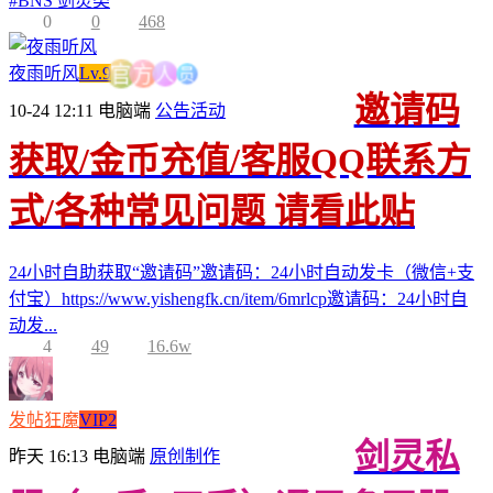
#
BNS 剑灵类
0
0
468
人
员
方
夜雨听风
Lv.9
官
邀请码
10-24 12:11
电脑端
公告活动
获取/金币充值/客服QQ联系方
式/各种常见问题 请看此贴
24小时自助获取“邀请码”邀请码：24小时自动发卡（微信+支
付宝）https://www.yishengfk.cn/item/6mrlcp邀请码：24小时自
动发...
4
49
16.6w
发帖狂魔
VIP2
剑灵私
昨天 16:13
电脑端
原创制作