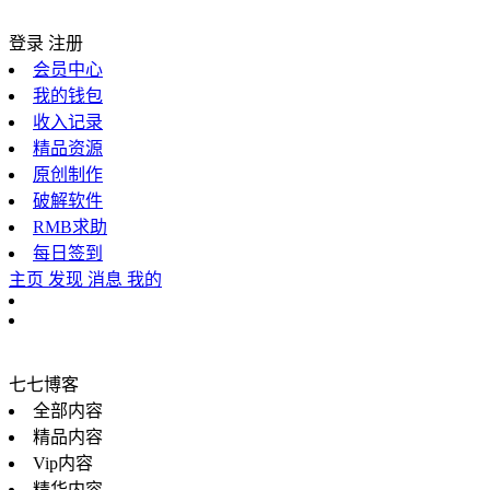
登录
注册
会员中心
我的钱包
收入记录
精品资源
原创制作
破解软件
RMB求助
每日签到
主页
发现
消息
我的
七七博客
全部内容
精品内容
Vip内容
精华内容