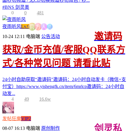
面秒切频道 / 无CD切换频道秒切角色 / 秒...
#
BNS 剑灵类
0
0
481
员
人
夜雨听风
Lv.9
方
官
邀请码
10-24 12:11
电脑端
公告活动
获取/金币充值/客服QQ联系方
式/各种常见问题 请看此贴
24小时自助获取“邀请码”邀请码：24小时自动发卡（微信+支
付宝）https://www.yishengfk.cn/item/6mrlcp邀请码：24小时自
动发...
4
49
16.6w
发帖狂魔
VIP2
剑灵私
08-07 16:13
电脑端
原创制作