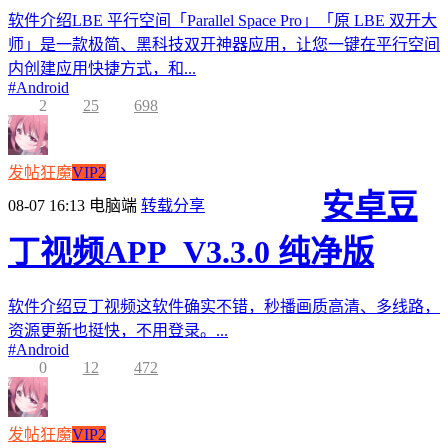
软件介绍LBE 平行空间「Parallel Space Pro」「原 LBE 双开大
师」是一款极简、黑科技双开神器应用，让您一键在平行空间
内创建应用快捷方式，和...
#
Android
2
25
698
发帖狂魔
VIP2
安卓豆
08-07 16:13
电脑端
转载分享
丁视频APP_V3.3.0 纯净版
软件介绍豆丁视频这软件确实不错，秒播画质高清、多线路，
资源更新也挺快，不用登录。...
#
Android
0
12
472
发帖狂魔
VIP2