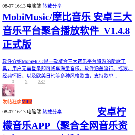
08-07 16:13
电脑端
转载分享
MobiMusic/摩比音乐 安卓三大
音乐平台聚合播放软件_V1.4.8
正式版
软件介绍MobiMusic是一款聚合三大音乐平台资源的听歌工
具，用户无需登录即可畅享海量音乐，软件涵盖流行、摇滚、
经典怀旧、以及欧美日韩等多种风格歌曲，支持歌单...
0
5
287
发帖狂魔
VIP2
安卓柠
08-07 16:13
电脑端
转载分享
檬音乐APP（聚合全网音乐资