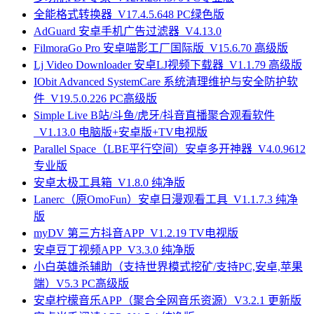
全能格式转换器_V17.4.5.648 PC绿色版
AdGuard 安卓手机广告过滤器_V4.13.0
FilmoraGo Pro 安卓喵影工厂国际版_V15.6.70 高级版
Lj Video Downloader 安卓LJ视频下载器_V1.1.79 高级版
IObit Advanced SystemCare 系统清理维护与安全防护软
件_V19.5.0.226 PC高级版
Simple Live B站/斗鱼/虎牙/抖音直播聚合观看软件
_V1.13.0 电脑版+安卓版+TV电视版
Parallel Space（LBE平行空间）安卓多开神器_V4.0.9612
专业版
安卓太极工具箱_V1.8.0 纯净版
Lanerc（原OmoFun）安卓日漫观看工具_V1.1.7.3 纯净
版
myDV 第三方抖音APP_V1.2.19 TV电视版
安卓豆丁视频APP_V3.3.0 纯净版
小白英雄杀辅助（支持世界模式挖矿/支持PC,安卓,苹果
端）V5.3 PC高级版
安卓柠檬音乐APP（聚合全网音乐资源）V3.2.1 更新版