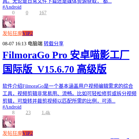
具。无论是日常文件下载还是媒体资源获取， 都...
#
Android
0
0
167
发帖狂魔
VIP2
08-07 16:13
电脑端
转载分享
FilmoraGo Pro 安卓喵影工厂
国际版_V15.6.70 高级版
软件介绍FilmoraGo是一个基本涵盖用户视频编辑需求的综合
工具，视频剪辑非常易用、流畅。比如可轻松修剪或拆分视频
剪辑，可旋转并裁剪视频以匹配所需的比例，可添...
#
Android
8
23
1.4k
发帖狂魔
VIP2