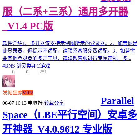
服（二系+三系）通用多开器
_V1.4 PC版
软件介绍1、多开器仅支持示例图所示的登录器。2、如若你是
此登录器，但提示不适配，请联系客服免费适配。3、如若需
要其他登录器的多开工具，请联系客服进行专属定制。多...
#
BNS 剑灵类
#
PC游戏
0
0
281
发帖狂魔
VIP2
Parallel
08-07 16:13
电脑端
转载分享
Space（LBE平行空间）安卓多
开神器_V4.0.9612 专业版