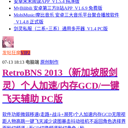
安卓米禾阅读APP_V1.5.4 纯净版
MyBilibili 安卓第三方B站APP_V1.6.9 免费版
MobiMusic/摩比音乐 安卓三大音乐平台聚合播放软件
_V1.4.8 正式版
剑灵私服（二系+三系）通用多开器_V1.4 PC版
发帖狂魔
VIP2
07-13 18:13
电脑端
原创制作
RetroBNS 2013（新加坡服剑
灵）个人加速/内存GCD/一键
飞天辅助 PC版
软件功能微弱移速(走路+战斗+濒死)个人加速内存GCD无限视
距人物高跳一键飞天减少读图暴击抖动挂机不返回角色选择界